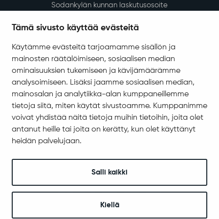
Sodankylän kunnan laskutusosoite
Tietosuoja
Tämä sivusto käyttää evästeitä
Saavutettavuus
Käytämme evästeitä tarjoamamme sisällön ja
Asiakirjajulkisuuskuvaus
mainosten räätälöimiseen, sosiaalisen median
Evästeiden hallinta
ominaisuuksien tukemiseen ja kävijämäärämme
analysoimiseen. Lisäksi jaamme sosiaalisen median,
Yhteystiedot
mainosalan ja analytiikka-alan kumppaneillemme
Jäämerentie 1, 99601 Sodankylä
tietoja siitä, miten käytät sivustoamme. Kumppanimme
Kaikki yhteystiedot
voivat yhdistää näitä tietoja muihin tietoihin, joita olet
antanut heille tai joita on kerätty, kun olet käyttänyt
Henkilökunnan intranet
heidän palvelujaan.
Anna palautetta
Seuraa meitä
Salli kaikki
Kiellä
© 2025 Sodankylä