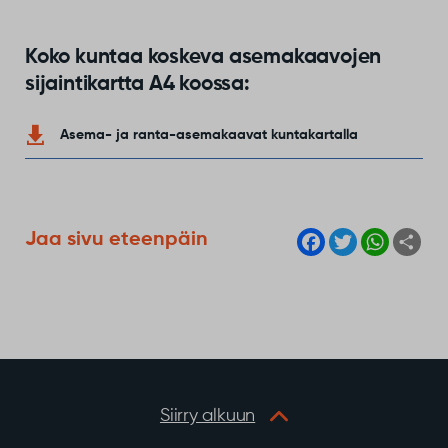
Koko kuntaa koskeva asemakaavojen
sijaintikartta A4 koossa:
Asema- ja ranta-asemakaavat kuntakartalla
F
T
W
S
Jaa sivu eteenpäin
a
w
h
h
c
i
a
a
e
t
t
r
b
t
s
e
o
e
A
o
r
p
k
p
Siirry alkuun