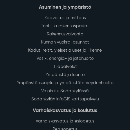
Asuminen ja ympäristö
Kaavoitus ja mittaus
Tontit ja rakennuspaikat
Rakennusvalvonta
Kunnan vuokra-asunnot
Kadut, reitit, yleiset alueet ja liikenne
Vesi-, energia- ja jätehuolto
Tilapalvelut
Ympäristö ja luonto
Ympäristönsuojelu ja ympäristöterveydenhuolto
Valokuitu Sodankylässä
Sodankylän InfoGIS karttapalvelu
Varhaiskasvatus ja koulutus
Varhaiskasvatus ja esiopetus
Perusopetus