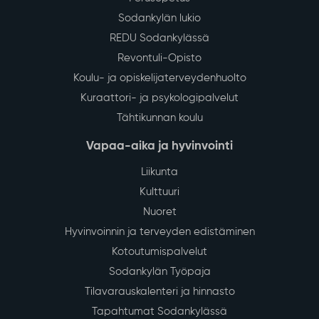
Sodankylän lukio
REDU Sodankylässä
Revontuli-Opisto
Koulu- ja opiskelijaterveydenhuolto
Kuraattori- ja psykologipalvelut
Tähtikunnan koulu
Vapaa-aika ja hyvinvointi
Liikunta
Kulttuuri
Nuoret
Hyvinvoinnin ja terveyden edistäminen
Kotoutumispalvelut
Sodankylän Työpaja
Tilavarauskalenteri ja hinnasto
Tapahtumat Sodankylässä