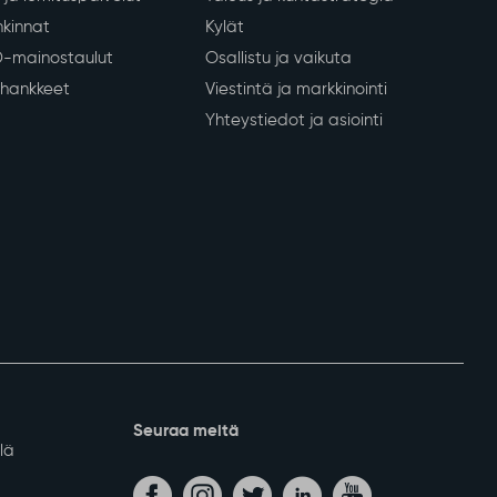
kinnat
Kylät
D-mainostaulut
Osallistu ja vaikuta
a hankkeet
Viestintä ja markkinointi
Yhteystiedot ja asiointi
Seuraa meitä
lä