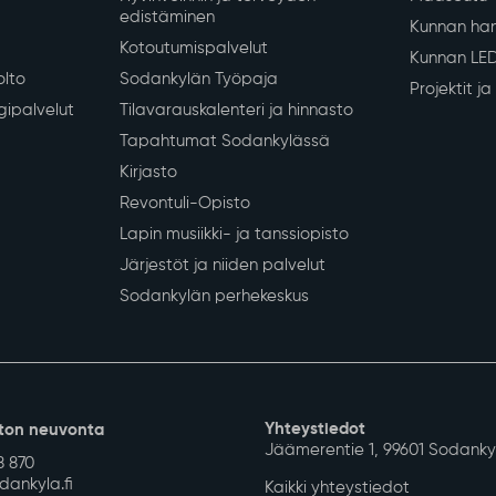
edistäminen
Kunnan han
Kotoutumispalvelut
Kunnan LE
olto
Sodankylän Työpaja
Projektit j
gipalvelut
Tilavarauskalenteri ja hinnasto
Tapahtumat Sodankylässä
Kirjasto
Revontuli-Opisto
Lapin musiikki- ja tanssiopisto
Järjestöt ja niiden palvelut
Sodankylän perhekeskus
Yhteystiedot
ton neuvonta
Jäämerentie 1, 99601 Sodanky
8 870
ankyla.fi
Kaikki yhteystiedot