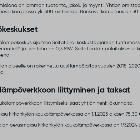
imialana on lämmön tuotanto, jakelu ja myynti. Yhtiön omista
verkon piirissä yli 300 kiinteistöä. Runkoverkon pituus on 30 
keskukset
älämpökeskus sijaitsee Seitatiellä, keskustaajaman tuntumass
rrantiellä ja sen teho on 0,3 MW. Seitatien lämpölaitoksessa käyt
eena.
ion alueelle on rakennettu uusi lämpölaitos vuosien 2018-202
a.
ämpöverkkoon liittyminen ja taksat
kolämpöverkkoon liittymiseksi saat yhtiön henkilökunnalta.
su kirkonkylän kaukolämpöverkossa on 1.1.2025 alkaen 75,30 €
on perusmaksu kirkonkylän kaukolämpöverkossa on 1.9.2024 alka