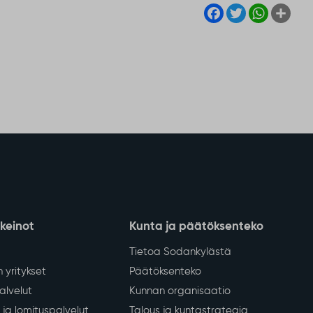
Facebook
Twitter
WhatsA
Sha
nkeinot
Kunta ja päätöksenteko
Tietoa Sodankylästä
 yritykset
Päätöksenteko
lvelut
Kunnan organisaatio
ja lomituspalvelut
Talous ja kuntastrategia