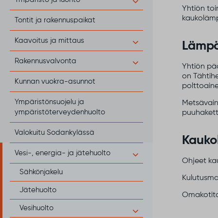
Yhtiön to
kaukolämpö
Tontit ja rakennuspaikat
Kaavoitus ja mittaus
Lämpö
Rakennusvalvonta
Yhtiön pä
on Tähtihe
Kunnan vuokra-asunnot
polttoain
Ympäristönsuojelu ja
Metsävain
ympäristöterveydenhuolto
puuhakett
Valokuitu Sodankylässä
Kaukol
Vesi-, energia- ja jätehuolto
Ohjeet kau
Sähkönjakelu
Kulutusmak
Jätehuolto
Omakotital
Vesihuolto