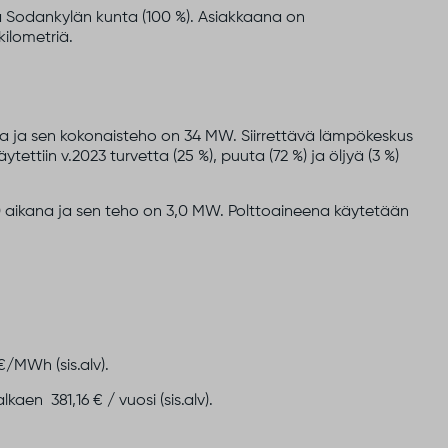
a Sodankylän kunta (100 %). Asiakkaana on
kilometriä.
a ja sen kokonaisteho on 34 MW. Siirrettävä lämpökeskus
ettiin v.2023 turvetta (25 %), puuta (72 %) ja öljyä (3 %)
0 aikana ja sen teho on 3,0 MW. Polttoaineena käytetään
/MWh (sis.alv).
en 381,16 € / vuosi (sis.alv).