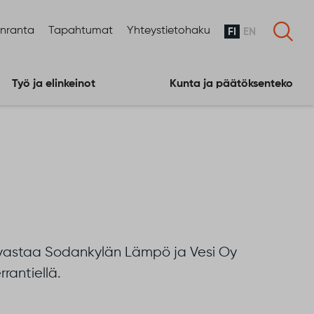
enranta
Tapahtumat
Yhteystietohaku
FI
EN
Työ ja elinkeinot
Kunta ja päätöksenteko
vastaa Sodankylän Lämpö ja Vesi Oy
rrantiellä.