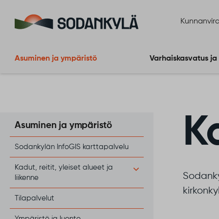
Siirry sisältöön
Kunnanvira
Asuminen ja ympäristö
Varhaiskasvatus ja
K
Asuminen ja ympäristö
Sodankylän InfoGIS karttapalvelu
Kadut, reitit, yleiset alueet ja
Sodanky
liikenne
kirkonky
Tilapalvelut
Ympäristö ja luonto