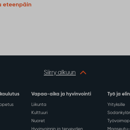
u eteenpäin
Siirry alkuun
 koulutus
Vapaa-aika ja hyvinvointi
Työ ja eli
iopetus
Liikunta
Yrityksille
Kulttuuri
Sodankylän
Nuoret
Työvoimapa
Hyvinvoinnin ja terveyden
Maaseutu- 