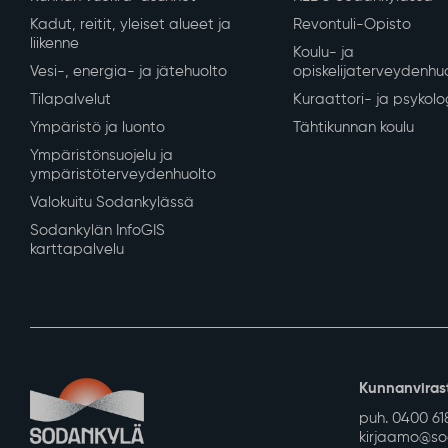
Kadut, reitit, yleiset alueet ja
Revontuli-Opisto
liikenne
Koulu- ja
Vesi-, energia- ja jätehuolto
opiskelijaterveydenhu
Tilapalvelut
Kuraattori- ja psykolo
Ympäristö ja luonto
Tähtikunnan koulu
Ympäristönsuojelu ja
ympäristöterveydenhuolto
Valokuitu Sodankylässä
Sodankylän InfoGIS
karttapalvelu
Kunnanviras
puh. 0400 61
kirjaamo@sod