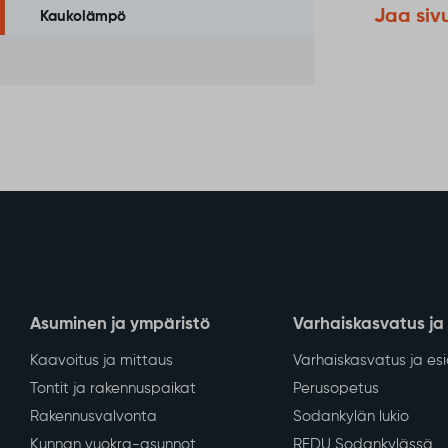
Jaa siv
Kaukolämpö
Asuminen ja ympäristö
Varhaiskasvatus ja
Kaavoitus ja mittaus
Varhaiskasvatus ja es
Tontit ja rakennuspaikat
Perusopetus
Rakennusvalvonta
Sodankylän lukio
Kunnan vuokra-asunnot
REDU Sodankylässä