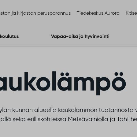
ston ja kirjaston perusparannus
Tiedekeskus Aurora
Kitis
 koulutus
Vapaa-aika ja hyvinvointi
aukolämpö
län kunnan alueella kaukolämmön tuotannosta 
lällä sekä erilliskohteissa Metsävainiolla ja Tähtihe