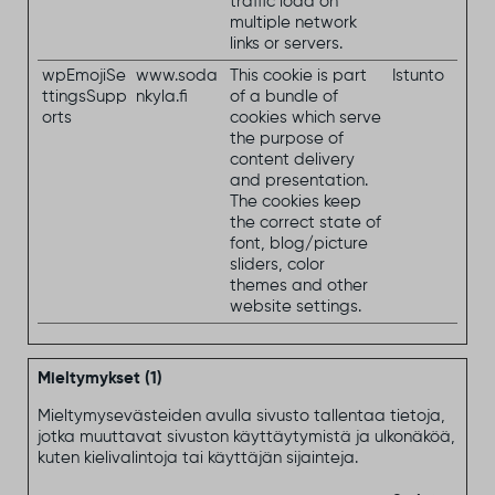
traffic load on
multiple network
links or servers.
wpEmojiSe
www.soda
This cookie is part
Istunto
ttingsSupp
nkyla.fi
of a bundle of
orts
cookies which serve
the purpose of
content delivery
and presentation.
The cookies keep
the correct state of
font, blog/picture
sliders, color
themes and other
website settings.
Mieltymykset (1)
Mieltymysevästeiden avulla sivusto tallentaa tietoja,
jotka muuttavat sivuston käyttäytymistä ja ulkonäköä,
kuten kielivalintoja tai käyttäjän sijainteja.