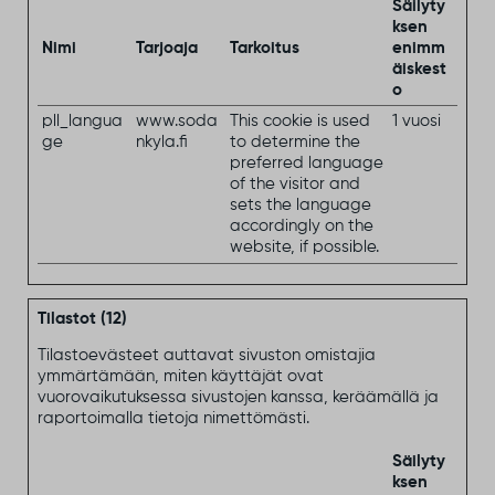
Säilyty
ksen
Nimi
Tarjoaja
Tarkoitus
enimm
äiskest
o
pll_langua
www.soda
This cookie is used
1 vuosi
ge
nkyla.fi
to determine the
preferred language
of the visitor and
sets the language
accordingly on the
website, if possible.
Tilastot (12)
Tilastoevästeet auttavat sivuston omistajia
ymmärtämään, miten käyttäjät ovat
vuorovaikutuksessa sivustojen kanssa, keräämällä ja
raportoimalla tietoja nimettömästi.
Säilyty
ksen