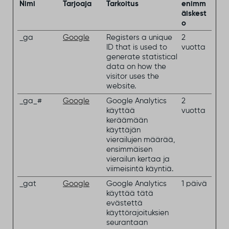
Nimi
Tarjoaja
Tarkoitus
enimm
äiskest
o
_ga
Google
Registers a unique
2
ID that is used to
vuotta
generate statistical
data on how the
visitor uses the
website.
_ga_#
Google
Google Analytics
2
käyttää
vuotta
keräämään
käyttäjän
vierailujen määrää,
ensimmäisen
vierailun kertaa ja
viimeisintä käyntiä.
_gat
Google
Google Analytics
1 päivä
käyttää tätä
evästettä
käyttörajoituksien
seurantaan