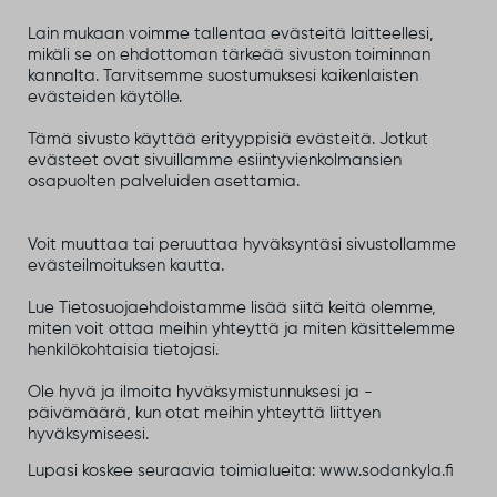
Lain mukaan voimme tallentaa evästeitä laitteellesi,
mikäli se on ehdottoman tärkeää sivuston toiminnan
kannalta. Tarvitsemme suostumuksesi kaikenlaisten
evästeiden käytölle.
Tämä sivusto käyttää erityyppisiä evästeitä. Jotkut
evästeet ovat sivuillamme esiintyvienkolmansien
osapuolten palveluiden asettamia.
Voit muuttaa tai peruuttaa hyväksyntäsi sivustollamme
evästeilmoituksen kautta.
Lue Tietosuojaehdoistamme lisää siitä keitä olemme,
miten voit ottaa meihin yhteyttä ja miten käsittelemme
henkilökohtaisia tietojasi.
Ole hyvä ja ilmoita hyväksymistunnuksesi ja -
päivämäärä, kun otat meihin yhteyttä liittyen
hyväksymiseesi.
Lupasi koskee seuraavia toimialueita: www.sodankyla.fi