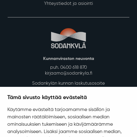
Yhteystiedot ja asiointi
Kunnanviraston neuvonta
puh. 0400 618 870
kirjaamo@sodankyla.fi
Sodankylän kunnan laskutusosoite
Tietosuoja
Tämä sivusto käyttää evästeitä
Saavutettavuus
Käytämme evästeitä tarjoamamme sisällön ja
Asiakirjajulkisuuskuvaus
mainosten räätälöimiseen, sosiaalisen median
Evästeiden hallinta
ominaisuuksien tukemiseen ja kävijämäärämme
analysoimiseen. Lisäksi jaamme sosiaalisen median,