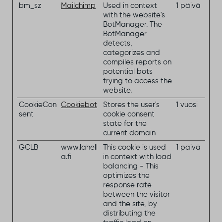
bm_sz
Mailchimp
Used in context
1 päivä
with the website's
BotManager. The
BotManager
detects,
categorizes and
compiles reports on
potential bots
trying to access the
website.
CookieCon
Cookiebot
Stores the user's
1 vuosi
sent
cookie consent
state for the
current domain
GCLB
www.lahell
This cookie is used
1 päivä
a.fi
in context with load
balancing - This
optimizes the
response rate
between the visitor
and the site, by
distributing the