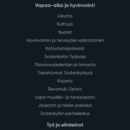
Vapaa-aika ja hyvinvointi
Liikunta
Kulttuuri
Nuoret
Hyvinvoinnin ja terveyden edistäminen
Kotoutumispalvelut
Sodankylän Työpaja
Tilavarauskalenteri ja hinnasto
Tapahtumat Sodankylässä
Kirjasto
Revontuli-Opisto
Lapin musiikki- ja tanssiopisto
Järjestöt ja niiden palvelut
Sodankylän perhekeskus
Työ ja elinkeinot