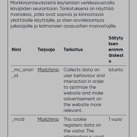
Markkinointievästeitä käytetään verkkosivustoilla
kävijöiden seurantaan. Tarkoituksena on näyttää
mainoksia, jotka ovat sopivia ja kiinnostavia
yksittäisille käyttäjille, ja siten arvokkaampia
julkaisijoille ja kolmansien osapuolten mainostajille.
Säilyty
ksen
Nimi
Tarjoaja
Tarkoitus
enimm
äiskest
o
_mc_anon
Mailchimp
Collects data on
Istunto
_id
user behaviour and
interaction in order
to optimize the
website and make
advertisement on
the website more
relevant.
_mcid
Mailchimp
This cookie
1 vuosi
registers data on
the visitor. The
information is used