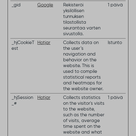
_gid
Google
Rekisteröi
1 päivä
yksilöllisen
tunnuksen
tilastollista
seurantaa varten
sivustolla.
_hjCookieT
Hotjar
Collects data on
Istunto
est
the user’s
navigation and
behavior on the
website. This is
used to compile
statistical reports
and heatmaps for
the website owner.
_hjSession
Hotjar
Collects statistics
1 päivä
_#
on the visitor's visits
to the website,
such as the number
of visits, average
time spent on the
website and what