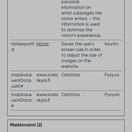
personal
information on
what subpages the
visitor enters – this
information is used
to optimize the
visitor's experience.
hjViewportI
Hotjar
Saves the user's
Istunto
d
screen size in order
to adjust the size of
images on the
website.
mapbox.e
www.soda
Odottaa
Pysyvä
ventData.
nkyla.fi
uuid:#
mapbox.e
www.soda
Odottaa
Pysyvä
ventData:
nkyla.fi
#
Markkinointi (2)