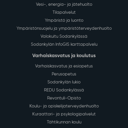
Vesi-, energia- ja jätehuolto
Tilapalvelut
Ympäristö ja luonto
Ympäristönsuojelu ja ympäristöterveydenhuolto
Valokuitu Sodankylässä
Sodankylän InfoGIS karttapalvelu
Varhaiskasvatus ja koulutus
Varhaiskasvatus ja esiopetus
Perusopetus
Sodankylän lukio
REDU Sodankylässä
Revontuli-Opisto
Koulu- ja opiskelijaterveydenhuolto
Kuraattori- ja psykologipalvelut
Tähtikunnan koulu