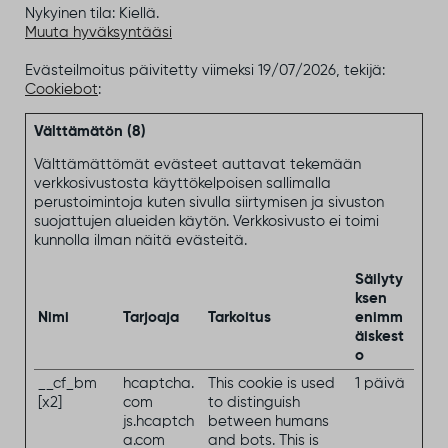
Nykyinen tila: Kiellä.
Muuta hyväksyntääsi
Evästeilmoitus päivitetty viimeksi 19/07/2026, tekijä:
Cookiebot
:
Välttämätön (8)
Välttämättömät evästeet auttavat tekemään
verkkosivustosta käyttökelpoisen sallimalla
perustoimintoja kuten sivulla siirtymisen ja sivuston
suojattujen alueiden käytön. Verkkosivusto ei toimi
kunnolla ilman näitä evästeitä.
Säilyty
ksen
Nimi
Tarjoaja
Tarkoitus
enimm
äiskest
o
__cf_bm
hcaptcha.
This cookie is used
1 päivä
[x2]
com
to distinguish
js.hcaptch
between humans
a.com
and bots. This is