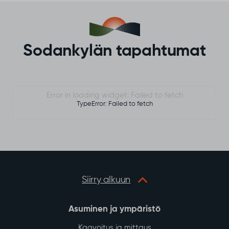
Sodankylän kesän 2026 kulttuurikalenteri
Sodankylän kulttuurikesä kutsuu mukaan –
Tarjolla on monipuolisia elämyksiä elokuvista
musiikkiin ja perinteistä yhteisiin tapahtumiin.
Lue lisää