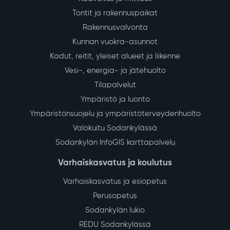
Kitisenrannan kulttuuritalon suunnittelu etenee
Kitisenrannan kulttuuritalon toteutussuunnittelu
on parhaillaan käynnissä, ja hankkeen aikataulua
on tarkennettu suunnittelun edetessä.
Lue lisää