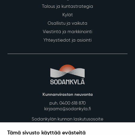
Pikalinkit
Yhteystiedot
Vapaat tontit
Avoimet työpaikat
Esityslistat ja pöytäkirjat
Seuraa valtuustosalin
Sodankylän yrityshakemisto
lähetystä
Tämä sivusto käyttää evästeitä