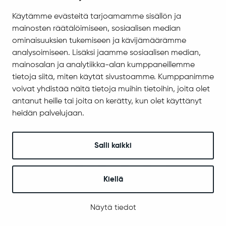
Sodankylän tapahtumat
Käytämme evästeitä tarjoamamme sisällön ja
mainosten räätälöimiseen, sosiaalisen median
ominaisuuksien tukemiseen ja kävijämäärämme
analysoimiseen. Lisäksi jaamme sosiaalisen median,
Error in loading widget: Failed to fetch
TypeError: Failed to fetch
mainosalan ja analytiikka-alan kumppaneillemme
tietoja siitä, miten käytät sivustoamme. Kumppanimme
voivat yhdistää näitä tietoja muihin tietoihin, joita olet
antanut heille tai joita on kerätty, kun olet käyttänyt
heidän palvelujaan.
Siirry alkuun
Salli kaikki
Asuminen ja ympäristö
Kiellä
Kaavoitus ja mittaus
Tontit ja rakennuspaikat
Näytä tiedot
Rakennusvalvonta