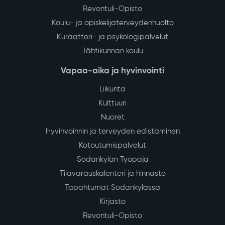
Mitä Sodankylässä tapahtuu vuonna 2026?
Sodankylän kunnan asukaskirje kokoaa yhteen
nostoja Sodankylän kunnan tärkeimmistä
tapahtumista vuonna 2026. Asukaskirje löytyy
suomeksi, pohjoissaameksi sekä englanniksi.
Lue lisää