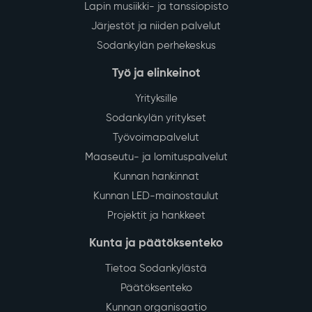
Kunnanviraston ja kirjaston
perusparannus
Sodankylän kunnanviraston ja kirjaston perusparannus
toteutetaan vuosien 2026–2027 aikana.
Perusparannuksessa uusitaan rakennuksen talotekniikka
ja tiloja optimoidaan siten, että ne palvelevat entistä
paremmin nykyistä työelämää.
Lue lisää