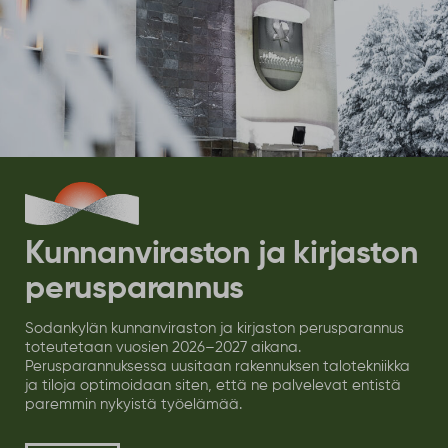
27
Lasten liikennepuiston päivitetyt
aukioloajat loppukesälle
July
Sodankylän lasten liikennepuiston aukioloajat
muuttuvat heinä–elokuussa henkilöstötilanteen
vuoksi. Katso poikkeusaikataulut loppukesän ajalle.
Lue lisää
Katso kaikki tiedotteet