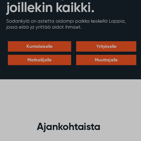
joillekin kaikki.
Sodankylä on astetta aidompi paikka keskellä Lappia,
jossa elää ja yrittää aidot ihmiset.
Kuntalaiselle
Yritykselle
Matkailijalle
Muuttajalle
Ajankohtaista