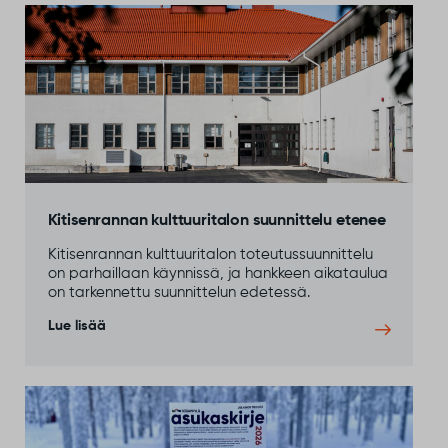
29
Vedenjakelussa katkos kirkonkylän
keskustan alueella tiistaina 4.8.
July
Sodankylän kirkonkylän keskustan alueella
talousveden jakelu keskeytyy tiistaina 4.8.2026 klo
13–16 vesijohtoverkoston saneerauksen vuoksi.
Lue lisää