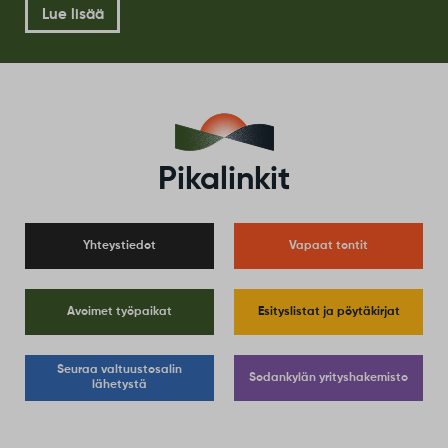
Saatan mie senki tehä.
Tutustu kuntastrategiaan
Juuri nyt