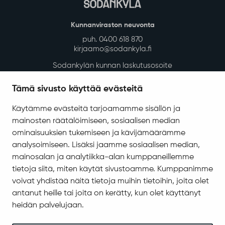
Kunnanviraston neuvonta
puh. 0400 618 870
kirjaamo@sodankyla.fi
Sodankylän kunnan laskutusosoite
Tietosuoja
Tämä sivusto käyttää evästeitä
Saavutettavuus
Käytämme evästeitä tarjoamamme sisällön ja
Asiakirjajulkisuuskuvaus
mainosten räätälöimiseen, sosiaalisen median
Evästeiden hallinta
ominaisuuksien tukemiseen ja kävijämäärämme
analysoimiseen. Lisäksi jaamme sosiaalisen median,
Yhteystiedot
mainosalan ja analytiikka-alan kumppaneillemme
Jäämerentie 1, 99601 Sodankylä
tietoja siitä, miten käytät sivustoamme. Kumppanimme
Kaikki yhteystiedot
voivat yhdistää näitä tietoja muihin tietoihin, joita olet
antanut heille tai joita on kerätty, kun olet käyttänyt
Henkilökunnan intranet
heidän palvelujaan.
Anna palautetta