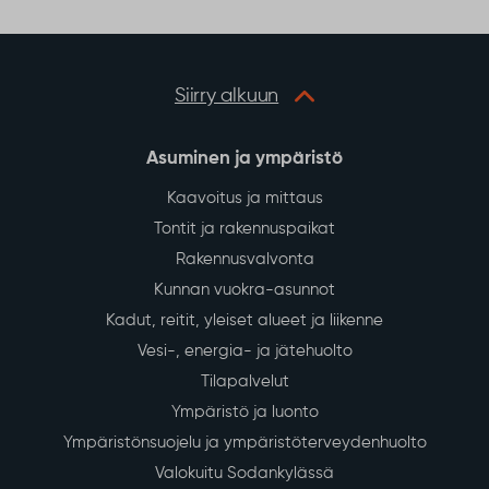
o
r
p
k
p
Siirry alkuun
Asuminen ja ympäristö
Kaavoitus ja mittaus
Tontit ja rakennuspaikat
Rakennusvalvonta
Kunnan vuokra-asunnot
Kadut, reitit, yleiset alueet ja liikenne
Vesi-, energia- ja jätehuolto
Tilapalvelut
Ympäristö ja luonto
Ympäristönsuojelu ja ympäristöterveydenhuolto
Valokuitu Sodankylässä