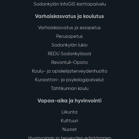
Sodankylän InfoGIS karttapalvelu
Varhaiskasvatus ja koulutus
Varhaiskasvatus ja esiopetus
Perusopetus
Sodankylän lukio
REDU Sodankylässä
Revontuli-Opisto
Koulu- ja opiskelijaterveydenhuolto
Kuraattori- ja psykologipalvelut
Tähtikunnan koulu
Vapaa-aika ja hyvinvointi
Liikunta
Kulttuuri
Nuoret
Hyvinvoinnin ja terveyden edistäminen