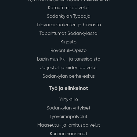
Kotoutumispalvelut
Sodankylän Työpaja
Tilavarauskalenteri ja hinnasto
Tapahtumat Sodankylässä
Kirjasto
Revontuli-Opisto
Lapin musiikki- ja tanssiopisto
Järjestöt ja niiden palvelut
Sodankylän perhekeskus
Työ ja elinkeinot
Yrityksille
Sodankylän yritykset
Työvoimapalvelut
Maaseutu- ja lomituspalvelut
Kunnan hankinnat