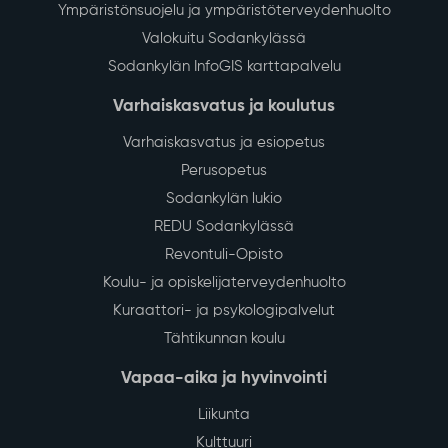
Ympäristönsuojelu ja ympäristöterveydenhuolto
Valokuitu Sodankylässä
Sodankylän InfoGIS karttapalvelu
Varhaiskasvatus ja koulutus
Varhaiskasvatus ja esiopetus
Perusopetus
Sodankylän lukio
REDU Sodankylässä
Revontuli-Opisto
Koulu- ja opiskelijaterveydenhuolto
Kuraattori- ja psykologipalvelut
Tähtikunnan koulu
Vapaa-aika ja hyvinvointi
Liikunta
Kulttuuri