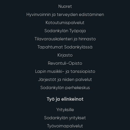
Nuoret
Hyvinvoinnin ja terveyden edistäminen
Kotoutumispalvelut
Sodankylän Työpaja
Tilavarauskalenteri ja hinnasto
Tapahtumat Sodankylässä
Kirjasto
Revontuli-Opisto
Lapin musiikki- ja tanssiopisto
Järjestöt ja niiden palvelut
Sodankylän perhekeskus
Työ ja elinkeinot
Yrityksille
Sodankylän yritykset
Työvoimapalvelut