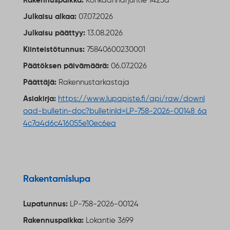
Rakennuspaikka:
Könkäänharjuntie 1425d
Julkaisu alkaa:
07.07.2026
Julkaisu päättyy:
13.08.2026
Kiinteistötunnus:
75840600230001
Päätöksen päivämäärä:
06.07.2026
Päättäjä:
Rakennustarkastaja
Asiakirja:
https://www.lupapiste.fi/api/raw/downl
oad-bulletin-doc?bulletinId=LP-758-2026-00148_6a
4c7a4d6c416055e10ec6ea
Ulkoinen linkki
Rakentamislupa
Lupatunnus:
LP-758-2026-00124
Rakennuspaikka:
Lokantie 3699