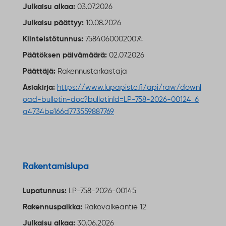
Julkaisu alkaa:
03.07.2026
Julkaisu päättyy:
10.08.2026
Kiinteistötunnus:
75840600020074
Päätöksen päivämäärä:
02.07.2026
Päättäjä:
Rakennustarkastaja
Asiakirja:
https://www.lupapiste.fi/api/raw/downl
oad-bulletin-doc?bulletinId=LP-758-2026-00124_6
a4734be166d773559887769
Ulkoinen linkki
Rakentamislupa
Lupatunnus:
LP-758-2026-00145
Rakennuspaikka:
Rakovalkeantie 12
Julkaisu alkaa:
30.06.2026