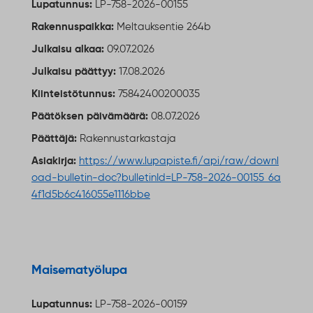
Lupatunnus:
LP-758-2026-00155
Rakennuspaikka:
Meltauksentie 264b
Julkaisu alkaa:
09.07.2026
Julkaisu päättyy:
17.08.2026
Kiinteistötunnus:
75842400200035
Päätöksen päivämäärä:
08.07.2026
Päättäjä:
Rakennustarkastaja
Asiakirja:
https://www.lupapiste.fi/api/raw/downl
oad-bulletin-doc?bulletinId=LP-758-2026-00155_6a
4f1d5b6c416055e1116bbe
Ulkoinen linkki
Maisematyölupa
Lupatunnus:
LP-758-2026-00159