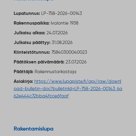
Lupatunnus:
LP-758-2026-00143
Rakennuspaikka:
Ivalontie 1938
Julkaisu alkaa:
24.07.2026
Julkaisu päättyy:
31.08.2026
Kiinteistötunnus:
75840300040023
Päätöksen päivämäärä:
23.07.2026
Päättäjä:
Rakennustarkastaja
Asiakirja:
https://www.lupapiste.fi/api/raw/downl
oad-bulletin-doc?bulletinId=LP-758-2026-00143_6a
62e444c72bba4fcce6faaf
Ulkoinen linkki
Rakentamislupa