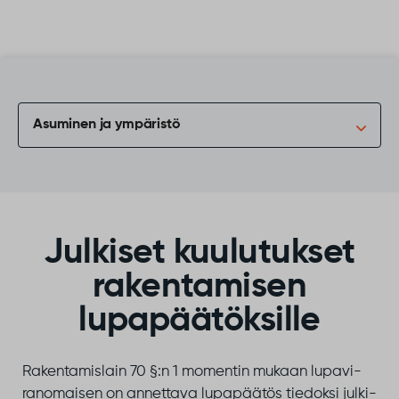
Siirry sisältöön
Asuminen ja ympäristö
Julkiset kuulutukset
rakentamisen
lupapäätöksille
Ra­ken­ta­mis­lain 70 §:n 1 mo­men­tin mu­kaan lu­pa­vi­
ran­omai­sen on an­net­ta­va lu­pa­pää­tös tie­dok­si jul­ki­