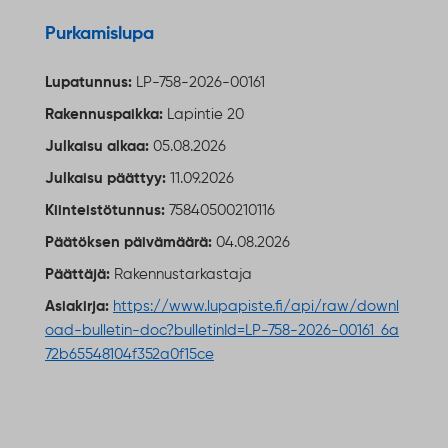
Ulkoinen linkki
Purkamislupa
Lupatunnus:
LP-758-2026-00161
Rakennuspaikka:
Lapintie 20
Julkaisu alkaa:
05.08.2026
Julkaisu päättyy:
11.09.2026
Kiinteistötunnus:
75840500210116
Päätöksen päivämäärä:
04.08.2026
Päättäjä:
Rakennustarkastaja
Asiakirja:
https://www.lupapiste.fi/api/raw/downl
oad-bulletin-doc?bulletinId=LP-758-2026-00161_6a
72b65548104f352a0f15ce