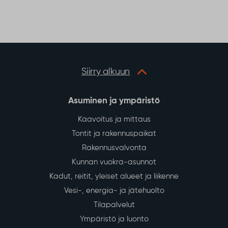
e
t
t
r
b
t
s
e
o
e
A
o
r
p
k
p
Siirry alkuun
Asuminen ja ympäristö
Kaavoitus ja mittaus
Tontit ja rakennuspaikat
Rakennusvalvonta
Kunnan vuokra-asunnot
Kadut, reitit, yleiset alueet ja liikenne
Vesi-, energia- ja jätehuolto
Tilapalvelut
Ympäristö ja luonto