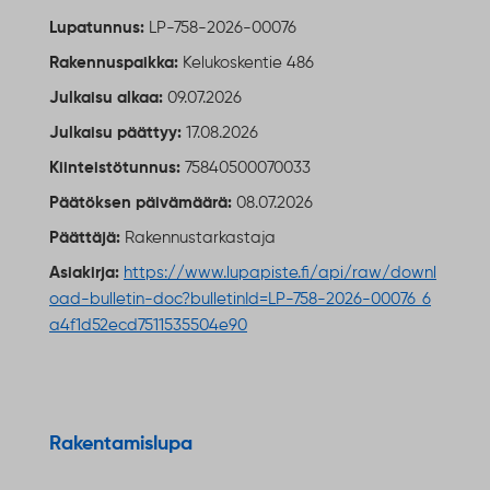
Lupatunnus:
LP-758-2026-00076
Rakennuspaikka:
Kelukoskentie 486
Julkaisu alkaa:
09.07.2026
Julkaisu päättyy:
17.08.2026
Kiinteistötunnus:
75840500070033
Päätöksen päivämäärä:
08.07.2026
Päättäjä:
Rakennustarkastaja
Asiakirja:
https://www.lupapiste.fi/api/raw/downl
oad-bulletin-doc?bulletinId=LP-758-2026-00076_6
a4f1d52ecd7511535504e90
Ulkoinen linkki
Rakentamislupa