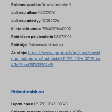
Rakennuspaikka:
Rakovalkeantie 9
Julkaisu alkaa:
09.07.2026
Julkaisu päättyy:
17.08.2026
Kiinteistötunnus:
75840501640000
Päätöksen päivämäärä:
08.07.2026
Päättäjä:
Rakennustarkastaja
Asiakirja:
https://www.lupapiste.fi/api/raw/downl
oad-bulletin-doc?bulletinId=LP-758-2026-00159_6a
4f1d53ecd7511535504e9f
Ulkoinen linkki
Rakentamislupa
Lupatunnus:
LP-758-2026-00148