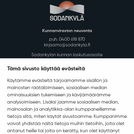
Kunnanviraston neuvonta
puh. 0400 618 870
kirjaamo@sodankyla.fi
Sodankylän kunnan laskutusosoite
Tietosuoja
Tämä sivusto käyttää evästeitä
Saavutettavuus
Käytämme evästeitä tarjoamamme sisällön ja
Asiakirjajulkisuuskuvaus
mainosten räätälöimiseen, sosiaalisen median
Evästeiden hallinta
ominaisuuksien tukemiseen ja kävijämäärämme
analysoimiseen. Lisäksi jaamme sosiaalisen median,
Yhteystiedot
mainosalan ja analytiikka-alan kumppaneillemme
Jäämerentie 1, 99601 Sodankylä
tietoja siitä, miten käytät sivustoamme. Kumppanimme
Kaikki yhteystiedot
voivat yhdistää näitä tietoja muihin tietoihin, joita olet
antanut heille tai joita on kerätty, kun olet käyttänyt
Henkilökunnan intranet