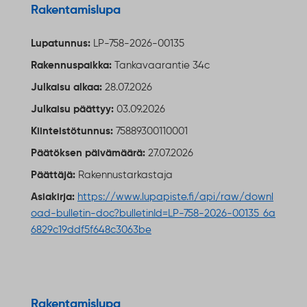
Ulkoinen linkki
Rakentamislupa
Lupatunnus:
LP-758-2026-00135
Rakennuspaikka:
Tankavaarantie 34c
Julkaisu alkaa:
28.07.2026
Julkaisu päättyy:
03.09.2026
Kiinteistötunnus:
75889300110001
Päätöksen päivämäärä:
27.07.2026
Päättäjä:
Rakennustarkastaja
Asiakirja:
https://www.lupapiste.fi/api/raw/downl
oad-bulletin-doc?bulletinId=LP-758-2026-00135_6a
6829c19ddf5f648c3063be
Ulkoinen linkki
Rakentamislupa