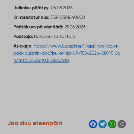
Julkaisu päättyy:
06.08.2026
Kiinteistötunnus:
75840501640000
Päätöksen päivämäärä:
29.06.2026
Päättäjä:
Rakennustarkastaja
Asiakirja:
https://www.lupapiste.fi/api/raw/downl
oad-bulletin-doc?bulletinId=LP-758-2026-00145_6a
43407e540eef034d8cafda
F
T
W
S
Jaa sivu eteenpäin
a
w
h
h
c
i
a
a