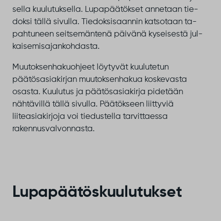
sel­la kuu­lu­tuk­sel­la. Lu­pa­pää­tök­set an­ne­taan tie­
dok­si täl­lä si­vul­la. Tie­dok­si­saan­nin kat­so­taan ta­
pah­tu­neen seit­se­män­te­nä päi­vä­nä ky­sei­ses­tä jul­
kai­se­mi­sa­jan­koh­das­ta.
Muutoksenhakuohjeet löytyvät kuulutetun
päätösasiakirjan muutoksenhakua koskevasta
osasta. Kuulutus ja päätösasiakirja pidetään
nähtävillä tällä sivulla. Päätökseen liittyviä
liiteasiakirjoja voi tiedustella tarvittaessa
rakennusvalvonnasta.
Lupapäätöskuulutukset