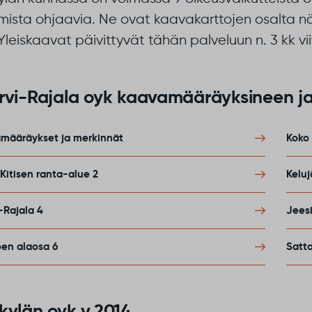
ista ohjaavia. Ne ovat kaavakarttojen osalta näh
Yleiskaavat päivittyvät tähän palveluun n. 3 kk vi
rvi-Rajala oyk kaavamääräyksineen ja
amääräykset ja merkinnät
Koko 
itisen ranta-alue 2
Kelu
-Rajala 4
Jeesi
oen alaosa 6
Satta