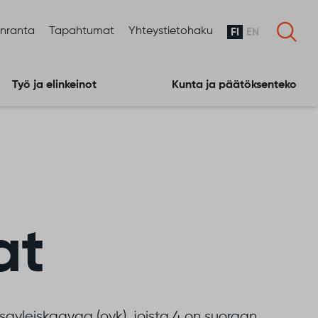
enranta
Tapahtumat
Yhteystietohaku
FI
EN
Työ ja elinkeinot
Kunta ja päätöksenteko
at
ayleiskaavaa (oyk), joista 4 on suoraan