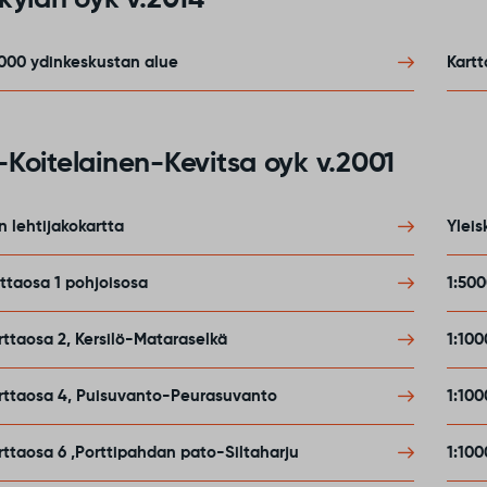
kylän oyk v.2014
5000 ydinkeskustan alue
Kartt
Koitelainen-Kevitsa oyk v.2001
n lehtijakokartta
Ylei
ttaosa 1 pohjoisosa
1:500
rttaosa 2, Kersilö-Mataraselkä
1:100
arttaosa 4, Puisuvanto-Peurasuvanto
1:10
rttaosa 6 ,Porttipahdan pato-Siltaharju
1:10