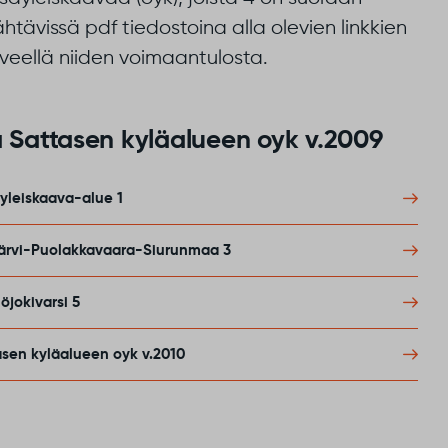
tävissä pdf tiedostoina alla olevien linkkien
iveellä niiden voimaantulosta.
 Sattasen kyläalueen oyk v.2009
yleiskaava-alue 1
järvi-Puolakkavaara-Siurunmaa 3
öjokivarsi 5
sen kyläalueen oyk v.2010