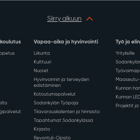
Siirry alkuun
 koulutus
Vapaa-aika ja hyvinvointi
Työ ja eli
iopetus
Liikunta
Yrityksille
Kulttuuri
Sodankylän
Nuoret
Työvoimapa
Hyvinvoinnin ja terveyden
Maaseutu- 
edistäminen
Kunnan han
Kotoutumispalvelut
Kunnan LE
olto
Sodankylän Työpaja
Projektit j
gipalvelut
Tilavarauskalenteri ja hinnasto
Tapahtumat Sodankylässä
Kirjasto
Revontuli-Opisto