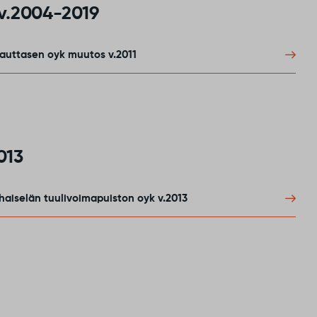
 v.2004-2019
auttasen oyk muutos v.2011
013
aiselän tuulivoimapuiston oyk v.2013