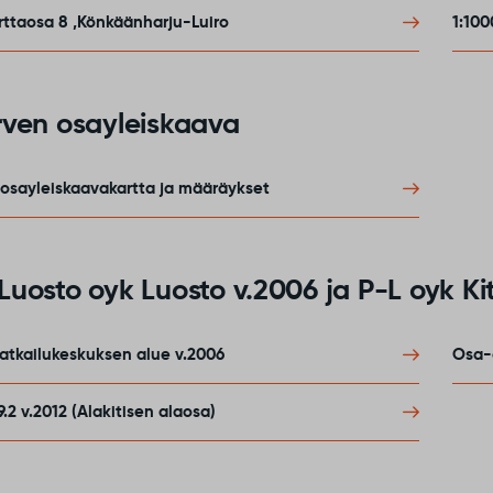
rttaosa 8 ,Könkäänharju-Luiro
1:100
rven osayleiskaava
osayleiskaavakartta ja määräykset
uosto oyk Luosto v.2006 ja P-L oyk Kiti
atkailukeskuksen alue v.2006
Osa-a
.2 v.2012 (Alakitisen alaosa)