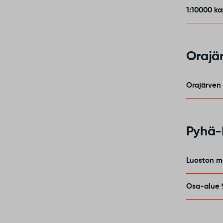
1:10000 ka
Orajä
Orajärven 
Pyhä-L
Luoston m
Osa-alue 9