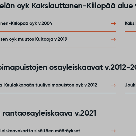
elän oyk Kakslauttanen-Kiilopää alue
enen-Kiilopää oyk v.2004
Kaksl
sen oyk muutos Kultaoja v.2019
oimapuistojen osayleiskaavat v.2012-2
a-Keulakkopään tuulivoimapuiston oyk v.2012
Joukh
 rantaosayleiskaava v.2021
leiskaavakartta sisältäen määräykset