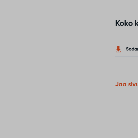
Koko k
Sodan
Jaa siv