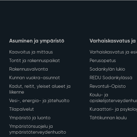
Asuminen ja ympäristö
Varhaiskasvatus ja
Kaavoitus ja mittaus
Varhaiskasvatus ja es
Tontit ja rakennuspaikat
Perusopetus
Rakennusvalvonta
Sodankylän lukio
Kunnan vuokra-asunnot
REDU Sodankylässä
Kadut, reitit, yleiset alueet ja
Revontuli-Opisto
liikenne
Koulu- ja
Vesi-, energia- ja jätehuolto
opiskelijaterveydenhu
Tilapalvelut
Kuraattori- ja psykolo
Ympäristö ja luonto
Tähtikunnan koulu
Ympäristönsuojelu ja
ympäristöterveydenhuolto