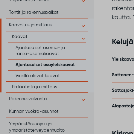
rakentam
Tontit ja rakennuspaikat
kautta. 
Kaavoitus ja mittaus
Kaavat
Kelujä
Ajantasaiset asema- ja
ranta-asemakaavat
Yleiskaav
Ajantasaiset osayleiskaavat
Sattanen-K
Vireillä olevat kaavat
Paikkatieto ja mittaus
Sattasjoki
Rakennusvalvonta
Alapostoj
Kunnan vuokra-asunnot
Ympäristönsuojelu ja
ympäristöterveydenhuolto