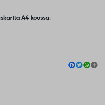
skartta A4 koossa:
Facebook
Twitter
WhatsA
Sha