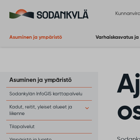
Siirry sisältöön
Kunnanvira
Asuminen ja ympäristö
Varhaiskasvatus ja
A
Asuminen ja ympäristö
Sodankylän InfoGIS karttapalvelu
o
Kadut, reitit, yleiset alueet ja
liikenne
Tilapalvelut
Sodanky
Ympäristö ja luonto