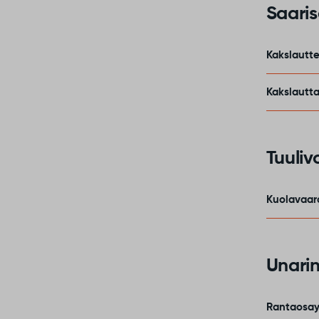
Saaris
Kakslautt
Kakslautta
Tuuliv
Kuolavaar
Unarin
Rantaosay