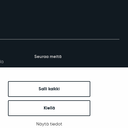
Seuraa meitä
lä
Salli kaikki
Kiellä
Näytä tiedot