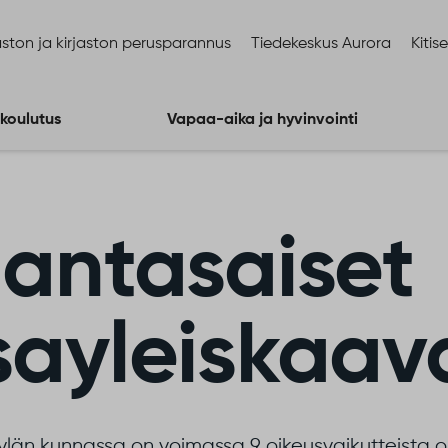
ston ja kirjaston perusparannus
Tiedekeskus Aurora
Kitis
 koulutus
Vapaa-aika ja hyvinvointi
jantasaiset
sayleiskaav
län kunnassa on voimassa 9 oikeusvaikutteista os