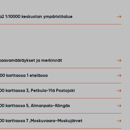
a2 1:10000 keskustan ympäristöalue
skaavamääräykset ja merkinnät
00 karttaosa 1 eteläosa
00 karttaosa 3, Petkula-Ylä Postojoki
000 karttaosa 5, Almanpalo-Köngäs
000 karttaosa 7 ,Moskuvaara-Moskujärvet