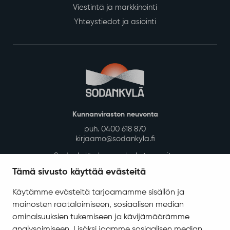
Viestintä ja markkinointi
Yhteystiedot ja asiointi
Kunnanviraston neuvonta
puh. 0400 618 870
kirjaamo@sodankyla.fi
Sodankylän kunnan laskutusosoite
Tämä sivusto käyttää evästeitä
Tietosuoja
Saavutettavuus
Käytämme evästeitä tarjoamamme sisällön ja
mainosten räätälöimiseen, sosiaalisen median
Asiakirjajulkisuuskuvaus
ominaisuuksien tukemiseen ja kävijämäärämme
Evästeiden hallinta
analysoimiseen. Lisäksi jaamme sosiaalisen median,