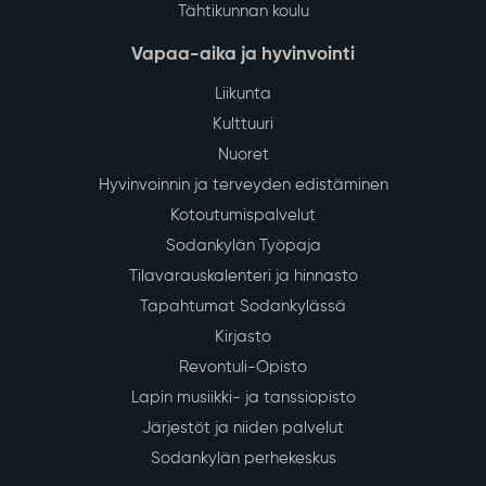
Tähtikunnan koulu
Vapaa-aika ja hyvinvointi
Liikunta
Kulttuuri
Nuoret
Hyvinvoinnin ja terveyden edistäminen
Kotoutumispalvelut
Sodankylän Työpaja
Tilavarauskalenteri ja hinnasto
Tapahtumat Sodankylässä
Kirjasto
Revontuli-Opisto
Lapin musiikki- ja tanssiopisto
Järjestöt ja niiden palvelut
Sodankylän perhekeskus