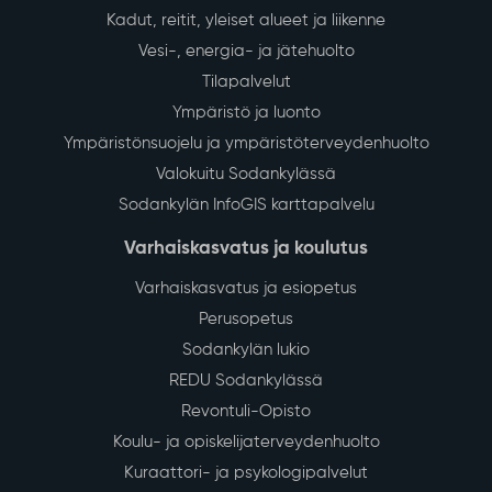
Kadut, reitit, yleiset alueet ja liikenne
Vesi-, energia- ja jätehuolto
Tilapalvelut
Ympäristö ja luonto
Ympäristönsuojelu ja ympäristöterveydenhuolto
Valokuitu Sodankylässä
Sodankylän InfoGIS karttapalvelu
Varhaiskasvatus ja koulutus
Varhaiskasvatus ja esiopetus
Perusopetus
Sodankylän lukio
REDU Sodankylässä
Revontuli-Opisto
Koulu- ja opiskelijaterveydenhuolto
Kuraattori- ja psykologipalvelut