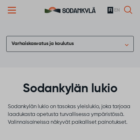
FI
EN
Siirry sisältöön
Varhaiskasvatus ja koulutus
Sodankylän lukio
Sodankylän lukio on tasokas yleislukio, joka tarjoaa
laadukasta opetusta turvallisessa ympäristössä.
Valinnaisaineissa näkyvät paikalliset painotukset.