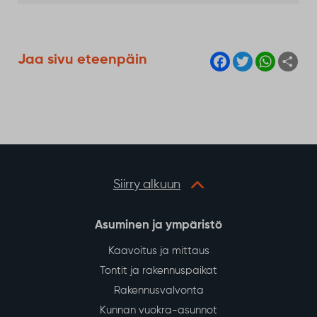
F
T
W
S
Jaa sivu eteenpäin
a
w
h
h
c
i
a
a
e
t
t
r
b
t
s
e
o
e
A
o
r
p
k
p
Siirry alkuun
Asuminen ja ympäristö
Kaavoitus ja mittaus
Tontit ja rakennuspaikat
Rakennusvalvonta
Kunnan vuokra-asunnot