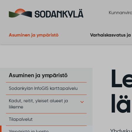
Siirry sisältöön
Kunnanvira
Asuminen ja ympäristö
Varhaiskasvatus ja
Le
Asuminen ja ympäristö
Sodankylän InfoGIS karttapalvelu
l
Kadut, reitit, yleiset alueet ja
liikenne
Tilapalvelut
Yhdyskun
Ympäristö ja luonto