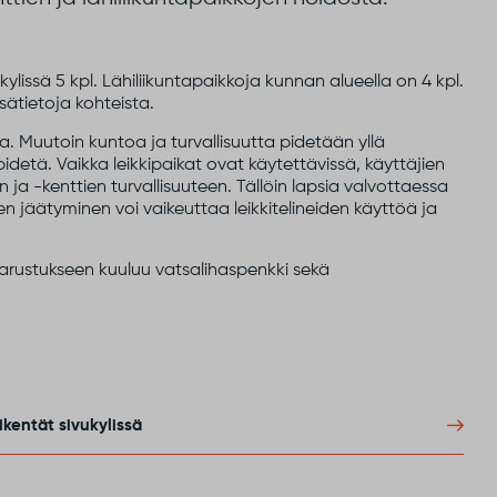
ylissä 5 kpl. Lähiliikuntapaikkoja kunnan alueella on 4 kpl.
isätietoja kohteista.
. Muutoin kuntoa ja turvallisuutta pidetään yllä
sapidetä. Vaikka leikkipaikat ovat käytettävissä, käyttäjien
ja -kenttien turvallisuuteen. Tällöin lapsia valvottaessa
iden jäätyminen voi vaikeuttaa leikkitelineiden käyttöä ja
varustukseen kuuluu vatsalihaspenkki sekä
ikentät sivukylissä