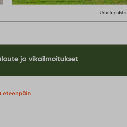
Urheilupuist
laute ja vikailmoitukset
u eteenpäin