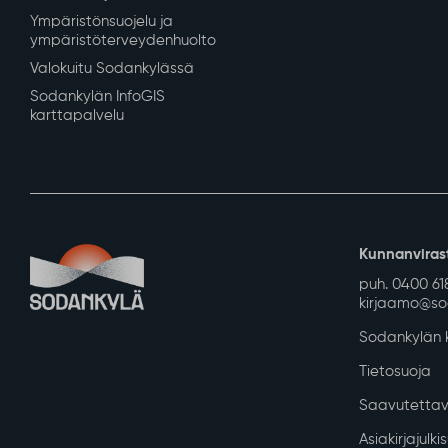
Ympäristönsuojelu ja
ympäristöterveydenhuolto
Valokuitu Sodankylässä
Sodankylän InfoGIS
karttapalvelu
Kunnanviras
puh. 0400 61
kirjaamo@sod
Sodankylän k
Tietosuoja
Saavutettav
Asiakirjajulk