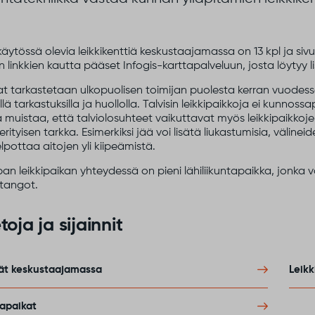
käytössä olevia leikkikenttiä keskustaajamassa on 13 kpl ja sivuk
en linkkien kautta pääset Infogis-karttapalveluun, josta löytyy l
at tarkastetaan ulkopuolisen toimijan puolesta kerran vuodessa
llä tarkastuksilla ja huollolla. Talvisin leikkipaikkoja ei kunnos
muistaa, että talviolosuhteet vaikuttavat myös leikkipaikkojen 
 erityisen tarkka. Esimerkiksi jää voi lisätä liukastumisia, väline
elpottaa aitojen yli kiipeämistä.
an leikkipaikan yhteydessä on pieni lähiliikuntapaikka, jonka 
tangot.
toja ja sijainnit
tät keskustaajamassa
Leikk
tapaikat