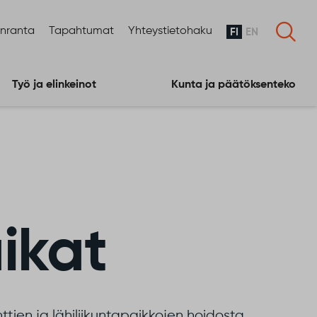
enranta
Tapahtumat
Yhteystietohaku
FI
EN
Työ ja elinkeinot
Kunta ja päätöksenteko
aikat
tien ja lähiliikuntapaikkojen hoidosta.