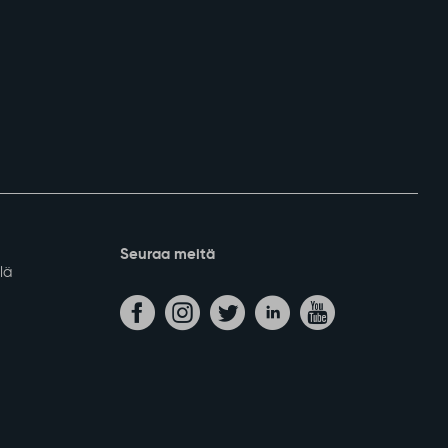
Seuraa meitä
lä