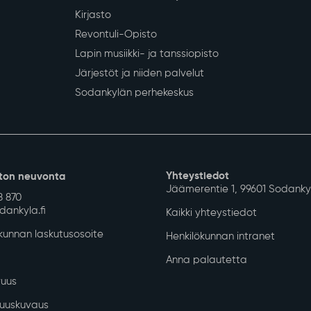
Kirjasto
Revontuli-Opisto
Lapin musiikki- ja tanssiopisto
Järjestöt ja niiden palvelut
Sodankylän perhekeskus
Yhteystiedot
ton neuvonta
Jäämerentie 1, 99601 Sodanky
8 870
ankyla.fi
Kaikki yhteystiedot
unnan laskutusosoite
Henkilökunnan intranet
Anna palautetta
uus
isuuskuvaus