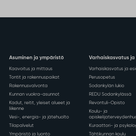
Asuminen ja ympäristö
Varhaiskasvatus ja
Kaavoitus ja mittaus
Varhaiskasvatus ja es
Tontit ja rakennuspaikat
Perusopetus
Rakennusvalvonta
Sodankylän lukio
Kunnan vuokra-asunnot
REDU Sodankylässä
Kadut, reitit, yleiset alueet ja
Revontuli-Opisto
liikenne
Koulu- ja
Vesi-, energia- ja jätehuolto
opiskelijaterveydenhu
Tilapalvelut
Kuraattori- ja psykolo
Ympäristö ja luonto
Tähtikunnan koulu