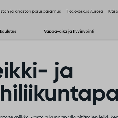
ston ja kirjaston perusparannus
Tiedekeskus Aurora
Kitis
 koulutus
Vapaa-aika ja hyvinvointi
ikki- ja
ähiliikuntap
tatekniikka vastaa kunnan ylläpitämien leikkikent