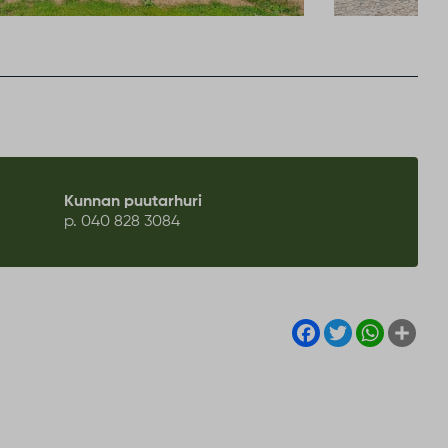
o
Kunnan puutarhuri
p. 040 828 3084
Facebook
Twitter
WhatsA
Sha