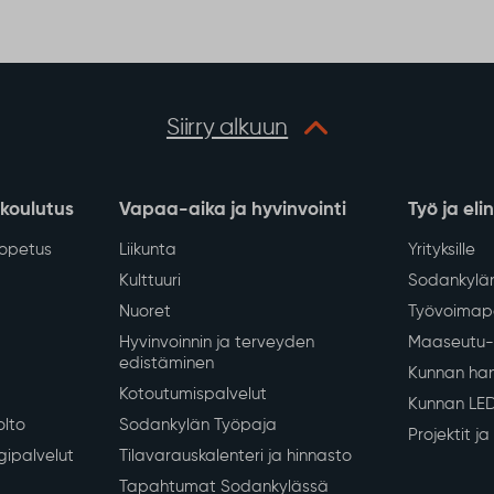
Siirry alkuun
 koulutus
Vapaa-aika ja hyvinvointi
Työ ja eli
iopetus
Liikunta
Yrityksille
Kulttuuri
Sodankylän
Nuoret
Työvoimapa
Hyvinvoinnin ja terveyden
Maaseutu- 
edistäminen
Kunnan han
Kotoutumispalvelut
Kunnan LE
olto
Sodankylän Työpaja
Projektit j
gipalvelut
Tilavarauskalenteri ja hinnasto
Tapahtumat Sodankylässä