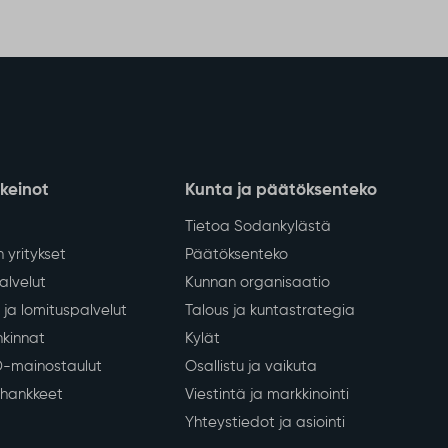
nkeinot
Kunta ja päätöksenteko
Tietoa Sodankylästä
 yritykset
Päätöksenteko
lvelut
Kunnan organisaatio
ja lomituspalvelut
Talous ja kuntastrategia
kinnat
Kylät
D-mainostaulut
Osallistu ja vaikuta
a hankkeet
Viestintä ja markkinointi
Yhteystiedot ja asiointi