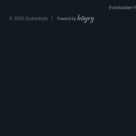
Evästeiden h
Digi- ja mainostoimisto Höyry Rovaniemi ja Oulu
© 2025 Sodankylä