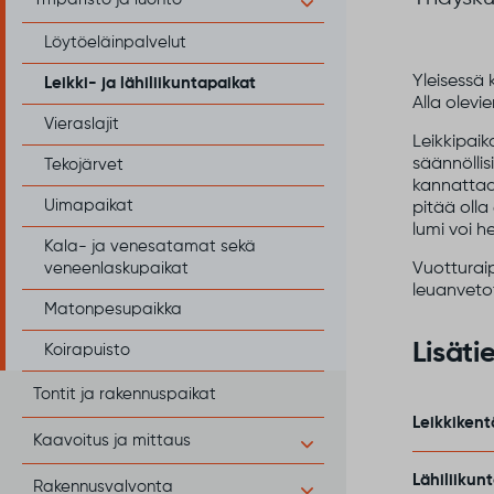
Löytöeläinpalvelut
Yleisessä 
Leikki- ja lähiliikuntapaikat
Alla olevi
Vieraslajit
Leikkipaik
säännöllisi
Tekojärvet
kannattaa 
Uimapaikat
pitää olla
lumi voi h
Kala- ja venesatamat sekä
veneenlaskupaikat
Vuotturaip
leuanveto
Matonpesupaikka
Lisätie
Koirapuisto
Tontit ja rakennuspaikat
Leikkiken
Kaavoitus ja mittaus
Lähiliikun
Rakennusvalvonta