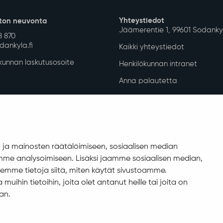
Tapahtumat Sodankylässä
Kirjasto
Revontuli-Opisto
Lapin musiikki- ja tanssiopisto
Järjestöt ja niiden palvelut
Sodankylän perhekeskus
Yhteystiedot
ton neuvonta
Jäämerentie 1, 99601 Sodanky
ja mainosten räätälöimiseen, sosiaalisen median
8 870
ankyla.fi
me analysoimiseen. Lisäksi jaamme sosiaalisen median,
Kaikki yhteystiedot
emme tietoja siitä, miten käytät sivustoamme.
unnan laskutusosoite
Henkilökunnan intranet
ihin tietoihin, joita olet antanut heille tai joita on
Anna palautetta
an.
uus