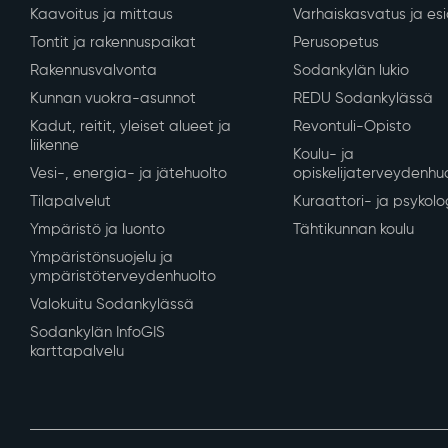
Asuminen ja ympäristö
Varhaiskasvatus ja
Kaavoitus ja mittaus
Varhaiskasvatus ja es
Tontit ja rakennuspaikat
Perusopetus
Rakennusvalvonta
Sodankylän lukio
Kunnan vuokra-asunnot
REDU Sodankylässä
Kadut, reitit, yleiset alueet ja
Revontuli-Opisto
liikenne
Koulu- ja
Vesi-, energia- ja jätehuolto
opiskelijaterveydenhu
Tilapalvelut
Kuraattori- ja psykolo