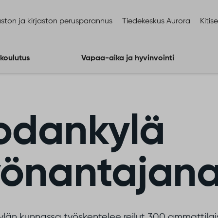
ston ja kirjaston perusparannus
Tiedekeskus Aurora
Kitis
 koulutus
Vapaa-aika ja hyvinvointi
odankylä
yönantajan
län kunnassa työskentelee reilut 300 ammattilais