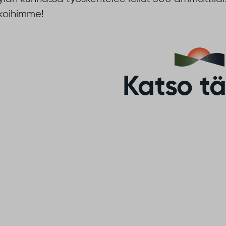
koihimme!
Katso tä