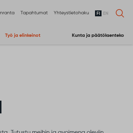
enranta
Tapahtumat
Yhteystietohaku
FI
EN
Työ ja elinkeinot
Kunta ja päätöksenteko
a
ta. Tutustu meihin ja avoimena oleviin