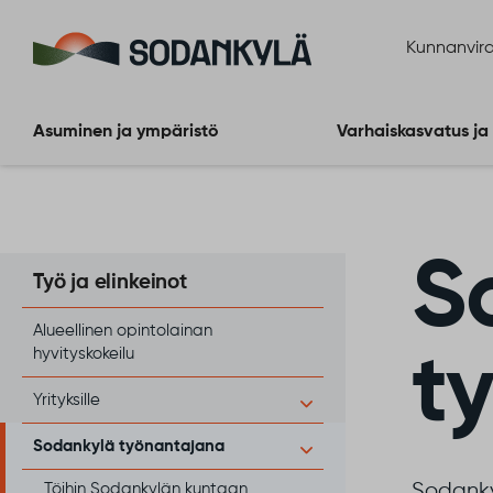
Siirry sisältöön
Kunnanvira
Asuminen ja ympäristö
Varhaiskasvatus ja
S
Työ ja elinkeinot
Alueellinen opintolainan
hyvityskokeilu
t
Yrityksille
Sodankylä työnantajana
Sodanky
Töihin Sodankylän kuntaan