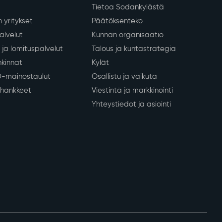
nkeinot
Kunta ja päätöksenteko
Tietoa Sodankylästä
 yritykset
Päätöksenteko
lvelut
Kunnan organisaatio
ja lomituspalvelut
Talous ja kuntastrategia
kinnat
Kylät
D-mainostaulut
Osallistu ja vaikuta
a hankkeet
Viestintä ja markkinointi
Yhteystiedot ja asiointi