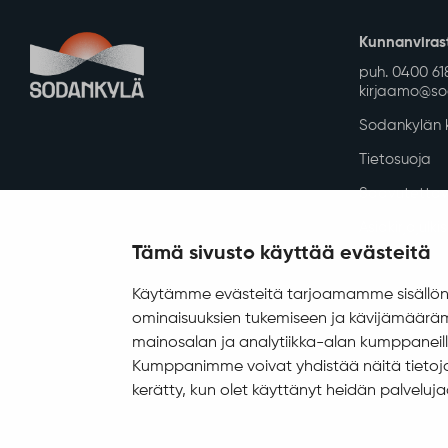
Ympäristö ja luonto
Tähtikunnan koulu
Ympäristönsuojelu ja
ympäristöterveydenhuolto
Valokuitu Sodankylässä
Sodankylän InfoGIS
karttapalvelu
Tämä sivusto käyttää evästeitä
Kunnanviras
Käytämme evästeitä tarjoamamme sisällön 
puh. 0400 61
kirjaamo@sod
ominaisuuksien tukemiseen ja kävijämääräm
mainosalan ja analytiikka-alan kumppaneill
Sodankylän k
Kumppanimme voivat yhdistää näitä tietoja mu
Tietosuoja
kerätty, kun olet käyttänyt heidän palveluja
Saavutettav