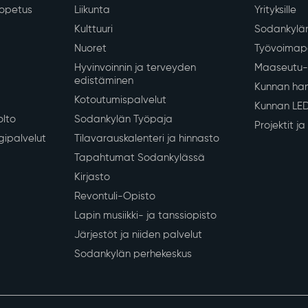
Siirry alkuun
 koulutus
Vapaa-aika ja hyvinvointi
Työ ja eli
iopetus
Liikunta
Yrityksille
Kulttuuri
Sodankylän
Nuoret
Työvoimapa
Hyvinvoinnin ja terveyden
Maaseutu- 
edistäminen
Kunnan han
Kotoutumispalvelut
Kunnan LE
olto
Sodankylän Työpaja
Projektit j
gipalvelut
Tilavarauskalenteri ja hinnasto