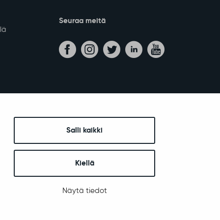
Salli kaikki
Seuraa meitä
lä
Kiellä
Näytä tiedot