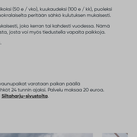
ksi (50 e / vko), kuukaudeksi (100 e / kk), puoleksi
vuokralaiselta peritään sähkö kulutuksen mukaisesti.
aisesti, joko kerran tai kahdesti vuodessa. Nämä
 josta voi myös tiedustella vapaita paikkoja.
.
t vaunupaikat varataan paikan päällä
sähköt 24 tunnin ajaksi. Palvelu maksaa 20 euroa.
i
Siltaharju-sivustolta
.