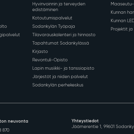
Hyvinvoinnin ja terveyden
Maaseutu- 
edistäminen
Kunnan han
Kotoutumispalvelut
Kunnan LE
olto
Sodankylän Työpaja
Projektit j
gipalvelut
Tilavarauskalenteri ja hinnasto
Tapahtumat Sodankylässä
Kirjasto
Revontuli-Opisto
Lapin musiikki- ja tanssiopisto
Järjestöt ja niiden palvelut
Sodankylän perhekeskus
Yhteystiedot
ton neuvonta
Jäämerentie 1, 99601 Sodanky
8 870