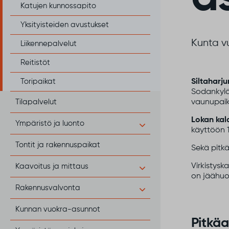
Katujen kunnossapito
Yksityisteiden avustukset
Kunta v
Liikennepalvelut
Reitistöt
Toripaikat
Siltaharj
Sodankylä
Tilapalvelut
vaunupaikk
Lokan ka
Ympäristö ja luonto
käyttöön 
Tontit ja rakennuspaikat
Sekä pitkä
Virkistysk
Kaavoitus ja mittaus
on jäähuon
Rakennusvalvonta
Kunnan vuokra-asunnot
Pitkäa