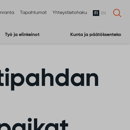
enranta
Tapahtumat
Yhteystietohaku
FI
EN
Työ ja elinkeinot
Kunta ja päätöksenteko
ttipahdan
paikat