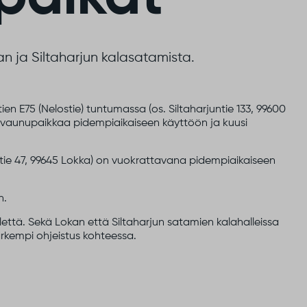
 ja Siltaharjun kalasatamista.
ien E75 (Nelostie) tuntumassa (os. Siltaharjuntie 133, 99600
 vaunupaikkaa pidempiaikaiseen käyttöön ja kuusi
ie 47, 99645 Lokka) on vuokrattavana pidempiaikaiseen
n.
lettä. Sekä Lokan että Siltaharjun satamien kalahalleissa
rkempi ohjeistus kohteessa.