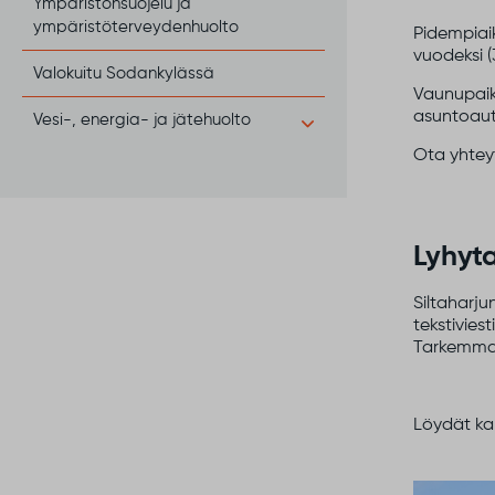
Ympäristönsuojelu ja
ympäristöterveydenhuolto
Pidempiaik
vuodeksi (
Valokuitu Sodankylässä
Vaunupaik
asuntoaut
Vesi-, energia- ja jätehuolto
Ota yhtey
Lyhyta
Siltaharju
tekstivies
Tarkemmat
Löydät kal