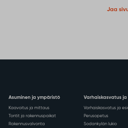
Jaa siv
Asuminen ja ympäristö
Varhaiskasvatus ja
Kaavoitus ja mittaus
Varhaiskasvatus ja es
Tontit ja rakennuspaikat
Perusopetus
Rakennusvalvonta
Sodankylän lukio