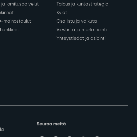
ja lomituspalvelut
Talous ja kuntastrategia
kinnat
Kylät
D-mainostaulut
Osallistu ja vaikuta
a hankkeet
Viestintä ja markkinointi
Yhteystiedot ja asiointi
Seuraa meitä
lä