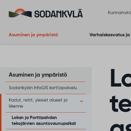
Siirry sisältöön
Kunnanvira
Asuminen ja ympäristö
Varhaiskasvatus ja
L
Asuminen ja ympäristö
Sodankylän InfoGIS karttapalvelu
t
Kadut, reitit, yleiset alueet ja
liikenne
Lokan ja Porttipahdan
a
tekojärvien asuntovaunupaikat