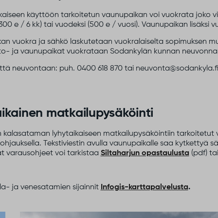
aiseen käyttöön tarkoitetun vaunupaikan voi vuokrata joko viiko
300 e / 6 kk) tai vuodeksi (500 e / vuosi). Vaunupaikan lisäksi 
an vuokra ja sähkö laskutetaan vuokralaiselta sopimuksen muk
o- ja vaunupaikat vuokrataan Sodankylän kunnan neuvonnasta,
ttä neuvontaan: puh. 0400 618 870 tai neuvonta@sodankyla.fi
ikainen matkailupysäköinti
n kalasataman lyhytaikaiseen matkailupysäköintiin tarkoitetu
tiohjauksella. Tekstiviestin avulla vaunupaikalle saa kytkettyä 
 varausohjeet voi tarkistaa
Siltaharjun opastaulusta
(pdf) ta
a- ja venesatamien sijainnit
Infogis-karttapalvelusta
.