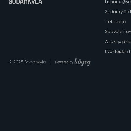
kirjaamo@sod
Sodankylän k
Tietosuoja
Saavutettav
Asiakirjajulk
Evästeiden h
Digi- ja mainostoimisto Höyry Rovaniemi ja Oulu
© 2025 Sodankylä