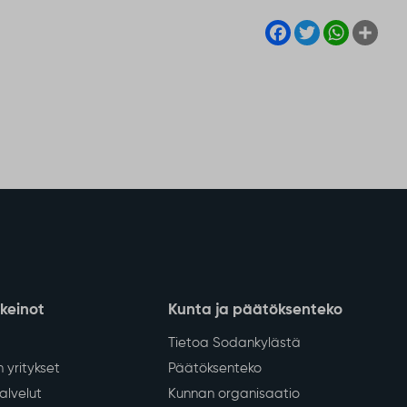
Facebook
Twitter
WhatsA
Sha
nkeinot
Kunta ja päätöksenteko
Tietoa Sodankylästä
 yritykset
Päätöksenteko
lvelut
Kunnan organisaatio