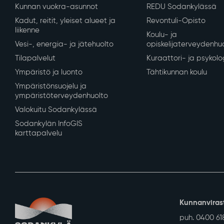
Kunnan vuokra-asunnot
REDU Sodankylässä
Kadut, reitit, yleiset alueet ja
Revontuli-Opisto
liikenne
Koulu- ja
Vesi-, energia- ja jätehuolto
opiskelijaterveydenhu
Tilapalvelut
Kuraattori- ja psykolo
Ympäristö ja luonto
Tähtikunnan koulu
Ympäristönsuojelu ja
ympäristöterveydenhuolto
Valokuitu Sodankylässä
Sodankylän InfoGIS
karttapalvelu
Kunnanviras
puh. 0400 61