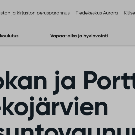
ston ja kirjaston perusparannus
Tiedekeskus Aurora
Kitis
 koulutus
Vapaa-aika ja hyvinvointi
okan ja Por
ekojärvien
suntovaunu