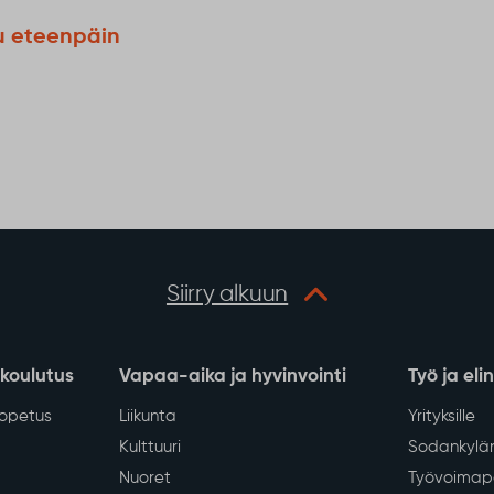
u eteenpäin
Siirry alkuun
 koulutus
Vapaa-aika ja hyvinvointi
Työ ja eli
iopetus
Liikunta
Yrityksille
Kulttuuri
Sodankylän
Nuoret
Työvoimapa