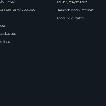
ankyla.fi
Kaikki yhteystiedot
unnan laskutusosoite
Henkilökunnan intranet
Anna palautetta
uus
isuuskuvaus
allinta