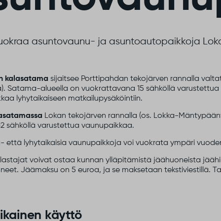
uokraa asuntovaunu- ja asuntoautopaikkoja Lokan
un kalasatama
sijaitsee Porttipahdan tekojärven rannalla valtat
). Satama-alueella on vuokrattavana 15 sähköllä varustettua
aa lyhytaikaiseen matkailupysäköintiin.
lasatamassa
Lokan tekojärven rannalla (os. Lokka-Mäntypäänt
12 sähköllä varustettua vaunupaikkaa.
- että lyhytaikaisia vaunupaikkoja voi vuokrata ympäri vuode
alastajat voivat ostaa kunnan ylläpitämistä jäähuoneista jäähi
eet. Jäämaksu on 5 euroa, ja se maksetaan tekstiviestillä. Ta
ikainen käyttö