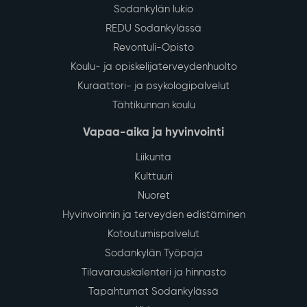
Sodankylän lukio
REDU Sodankylässä
Revontuli-Opisto
Koulu- ja opiskelijaterveydenhuolto
Kuraattori- ja psykologipalvelut
Tähtikunnan koulu
Vapaa-aika ja hyvinvointi
Liikunta
Kulttuuri
Nuoret
Hyvinvoinnin ja terveyden edistäminen
Kotoutumispalvelut
Sodankylän Työpaja
Tilavarauskalenteri ja hinnasto
Tapahtumat Sodankylässä