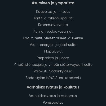
Asuminen ja ympäristö
Kaavoitus ja mittaus
Tontit ja rakennuspaikat
Rakennusvalvonta
Kunnan vuokra-asunnot
Kadut, reitit, yleiset alueet ja liikenne
Vesi-, energia- ja jätehuolto
Tilapalvelut
Ympäristö ja luonto
Ympäristönsuojelu ja ympäristöterveydenhuolto
Valokuitu Sodankylässä
Sodankylän InfoGIS karttapalvelu
Varhaiskasvatus ja koulutus
Varhaiskasvatus ja esiopetus
Perusopetus