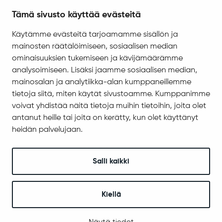
Tämä sivusto käyttää evästeitä
Tietosuoja
Saavutettavuus
Käytämme evästeitä tarjoamamme sisällön ja
mainosten räätälöimiseen, sosiaalisen median
Asiakirjajulkisuuskuvaus
ominaisuuksien tukemiseen ja kävijämäärämme
Evästeiden hallinta
analysoimiseen. Lisäksi jaamme sosiaalisen median,
mainosalan ja analytiikka-alan kumppaneillemme
Yhteystiedot
tietoja siitä, miten käytät sivustoamme. Kumppanimme
Jäämerentie 1, 99601 Sodankylä
voivat yhdistää näitä tietoja muihin tietoihin, joita olet
Kaikki yhteystiedot
antanut heille tai joita on kerätty, kun olet käyttänyt
Henkilökunnan intranet
heidän palvelujaan.
Anna palautetta
Salli kaikki
Seuraa meitä
Kiellä
© 2025 Sodankylä
Digi- ja mainostoimisto Höyry Rovaniemi ja Oulu