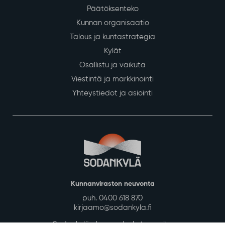
Päätöksenteko
Kunnan organisaatio
Talous ja kuntastrategia
Kylät
Osallistu ja vaikuta
Viestintä ja markkinointi
Yhteystiedot ja asiointi
Kunnanviraston neuvonta
puh. 0400 618 870
kirjaamo@sodankyla.fi
Sodankylän kunnan laskutusosoite