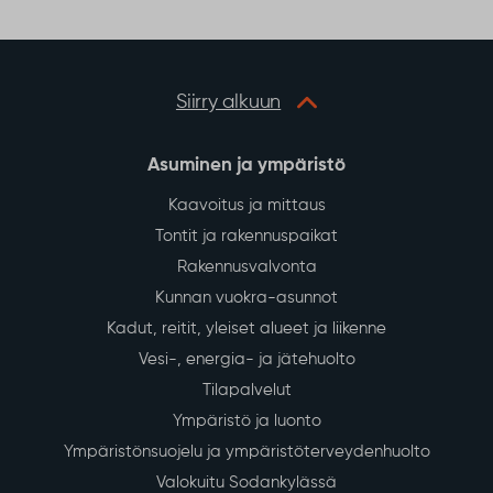
o
r
p
k
p
Siirry alkuun
Asuminen ja ympäristö
Kaavoitus ja mittaus
Tontit ja rakennuspaikat
Rakennusvalvonta
Kunnan vuokra-asunnot
Kadut, reitit, yleiset alueet ja liikenne
Vesi-, energia- ja jätehuolto
Tilapalvelut
Ympäristö ja luonto
Ympäristönsuojelu ja ympäristöterveydenhuolto
Valokuitu Sodankylässä