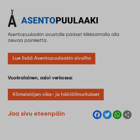
Asentopuulaakin sivustolle pääset klikkaamalla alla
olevaa painiketta.
Lue lisää Asentopuulaakin sivuilta
Vuokralainen, asioi verkossa:
Kiinteistöjen vika- ja häiriöilmoitukset
F
T
W
S
Jaa sivu eteenpäin
a
w
h
h
c
i
a
a
e
t
t
r
b
t
s
e
o
e
A