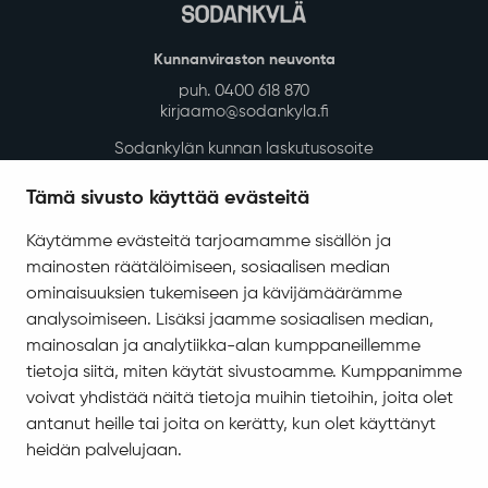
Kunnanviraston neuvonta
puh. 0400 618 870
kirjaamo@sodankyla.fi
Sodankylän kunnan laskutusosoite
Tietosuoja
Tämä sivusto käyttää evästeitä
Saavutettavuus
Käytämme evästeitä tarjoamamme sisällön ja
Asiakirjajulkisuuskuvaus
mainosten räätälöimiseen, sosiaalisen median
Evästeiden hallinta
ominaisuuksien tukemiseen ja kävijämäärämme
analysoimiseen. Lisäksi jaamme sosiaalisen median,
Yhteystiedot
mainosalan ja analytiikka-alan kumppaneillemme
Jäämerentie 1, 99601 Sodankylä
tietoja siitä, miten käytät sivustoamme. Kumppanimme
Kaikki yhteystiedot
voivat yhdistää näitä tietoja muihin tietoihin, joita olet
antanut heille tai joita on kerätty, kun olet käyttänyt
Henkilökunnan intranet
heidän palvelujaan.
Anna palautetta