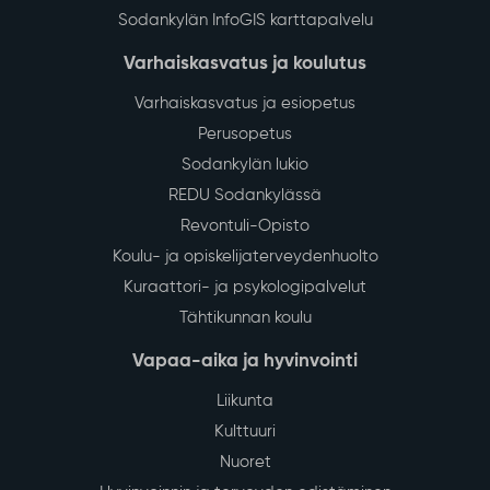
Sodankylän InfoGIS karttapalvelu
Varhaiskasvatus ja koulutus
Varhaiskasvatus ja esiopetus
Perusopetus
Sodankylän lukio
REDU Sodankylässä
Revontuli-Opisto
Koulu- ja opiskelijaterveydenhuolto
Kuraattori- ja psykologipalvelut
Tähtikunnan koulu
Vapaa-aika ja hyvinvointi
Liikunta
Kulttuuri
Nuoret