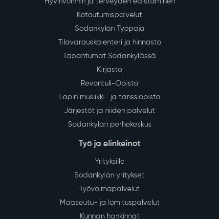
Hyvinvoinnin ja terveyden edistäminen
Kotoutumispalvelut
Sodankylän Työpaja
Tilavarauskalenteri ja hinnasto
Tapahtumat Sodankylässä
Kirjasto
Revontuli-Opisto
Lapin musiikki- ja tanssiopisto
Järjestöt ja niiden palvelut
Sodankylän perhekeskus
Työ ja elinkeinot
Yrityksille
Sodankylän yritykset
Työvoimapalvelut
Maaseutu- ja lomituspalvelut
Kunnan hankinnat