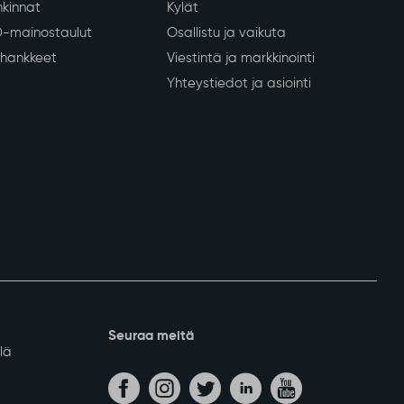
kinnat
Kylät
D-mainostaulut
Osallistu ja vaikuta
a hankkeet
Viestintä ja markkinointi
Yhteystiedot ja asiointi
Seuraa meitä
lä