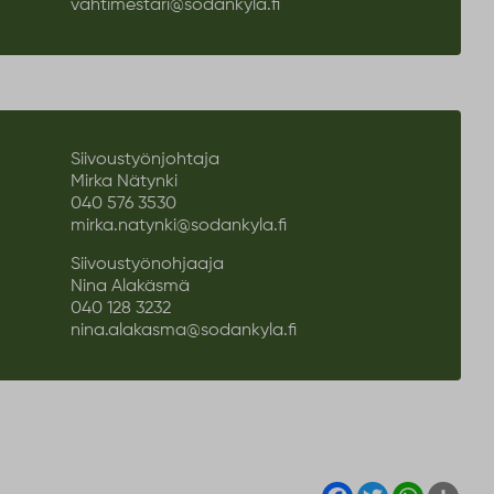
vahtimestari@sodankyla.fi
Siivoustyönjohtaja
Mirka Nätynki
040 576 3530
mirka.natynki@sodankyla.fi
Siivoustyönohjaaja
Nina Alakäsmä
040 128 3232
nina.alakasma@sodankyla.fi
Facebook
Twitter
WhatsA
Sha