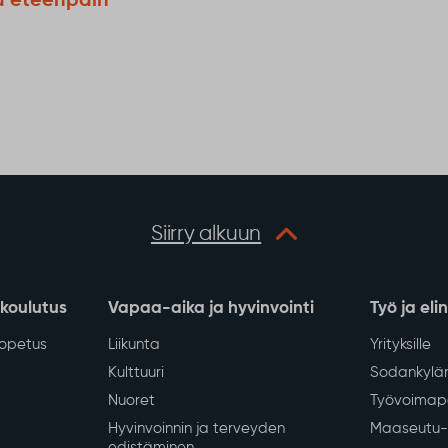
u eteenpäin
Siirry alkuun
 koulutus
Vapaa-aika ja hyvinvointi
Työ ja eli
iopetus
Liikunta
Yrityksille
Kulttuuri
Sodankylän
Nuoret
Työvoimapa
Hyvinvoinnin ja terveyden
Maaseutu- 
edistäminen