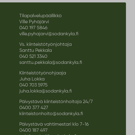
Tilapalvelupäällikkö
Ville Pyhäjärvi
040 197 5846
ville.pyhajarvi@sodankyla.fi
Vs. kiinteistötyönjohtaja
Santtu Pekkala
040 521 3340
santtu.pekkala@sodankyla.fi
Kiinteistötyönohjaaja
Juha Lokka
040 703 5975
juha.lokka@sodankyla.fi
Päivystävä kiinteistönhoitaja 24/7
0400 377 427
kiinteistonhoito@sodankyla.fi
Päivystävä vahtimestari klo 7-16
0400 187 497