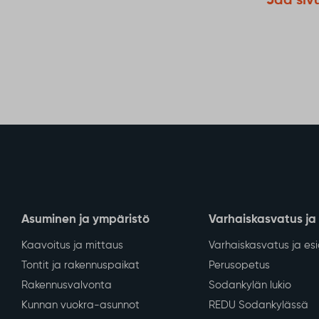
Jaa siv
Asuminen ja ympäristö
Varhaiskasvatus ja
Kaavoitus ja mittaus
Varhaiskasvatus ja es
Tontit ja rakennuspaikat
Perusopetus
Rakennusvalvonta
Sodankylän lukio
Kunnan vuokra-asunnot
REDU Sodankylässä