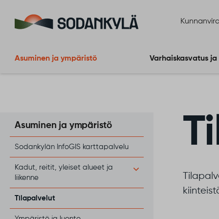
Siirry sisältöön
Kunnanvira
Asuminen ja ympäristö
Varhaiskasvatus ja
T
Asuminen ja ympäristö
Sodankylän InfoGIS karttapalvelu
Kadut, reitit, yleiset alueet ja
​Tilapal
liikenne
kiinteis
Tilapalvelut
Ympäristö ja luonto