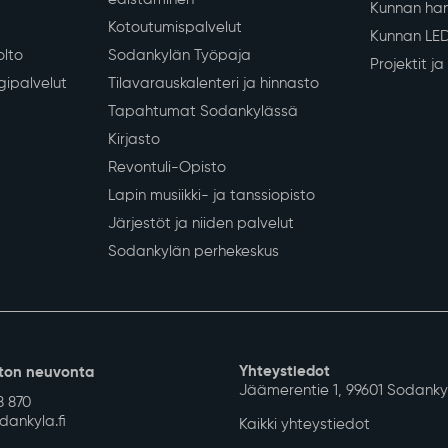
Kunnan han
Kotoutumispalvelut
Kunnan LE
olto
Sodankylän Työpaja
Projektit j
gipalvelut
Tilavarauskalenteri ja hinnasto
Tapahtumat Sodankylässä
Kirjasto
Revontuli-Opisto
Lapin musiikki- ja tanssiopisto
Järjestöt ja niiden palvelut
Sodankylän perhekeskus
Yhteystiedot
ton neuvonta
Jäämerentie 1, 99601 Sodanky
8 870
ankyla.fi
Kaikki yhteystiedot