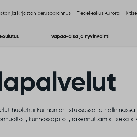
ston ja kirjaston perusparannus
Tiedekeskus Aurora
Kitis
 koulutus
Vapaa-aika ja hyvinvointi
ilapalvelut
velut huolehtii kunnan omistuksessa ja hallinnassa 
tönhuolto-, kunnossapito-, rakennuttamis- sekä sii