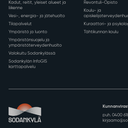
Kadut, reitit, yleiset alueet ja
Revontuli-Opisto
liikenne
Koulu- ja
Vesi-, energia- ja jätehuolto
opiskelijaterveydenhu
Tilapalvelut
Kuraattori- ja psykolo
Ympäristö ja luonto
Tähtikunnan koulu
Ympäristönsuojelu ja
ympäristöterveydenhuolto
Valokuitu Sodankylässä
Sodankylän InfoGIS
karttapalvelu
Kunnanviras
puh. 0400 61
kirjaamo@sod