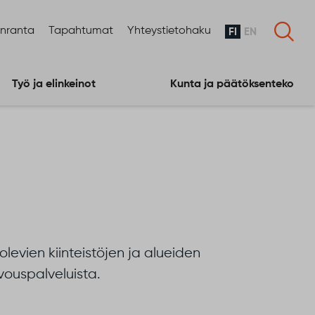
enranta
Tapahtumat
Yhteystietohaku
FI
EN
Työ ja elinkeinot
Kunta ja päätöksenteko
olevien kiinteistöjen ja alueiden
vouspalveluista.