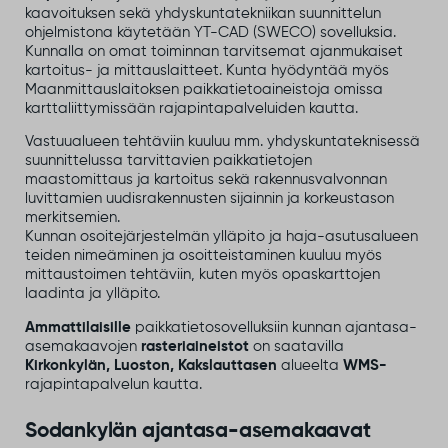
kaavoituksen sekä yhdyskuntatekniikan suunnittelun
ohjelmistona käytetään YT-CAD (SWECO) sovelluksia.
Kunnalla on omat toiminnan tarvitsemat ajanmukaiset
kartoitus- ja mittauslaitteet. Kunta hyödyntää myös
Maanmittauslaitoksen paikkatietoaineistoja omissa
karttaliittymissään rajapintapalveluiden kautta.
Vastuualueen tehtäviin kuuluu mm. yhdyskuntateknisessä
suunnittelussa tarvittavien paikkatietojen
maastomittaus ja kartoitus sekä rakennusvalvonnan
luvittamien uudisrakennusten sijainnin ja korkeustason
merkitsemien.
Kunnan osoitejärjestelmän ylläpito ja haja-asutusalueen
teiden nimeäminen ja osoitteistaminen kuuluu myös
mittaustoimen tehtäviin, kuten myös opaskarttojen
laadinta ja ylläpito.
Ammattilaisille
paikkatietosovelluksiin kunnan ajantasa-
asemakaavojen
rasteriaineistot
on saatavilla
Kirkonkylän, Luoston, Kakslauttasen
alueelta
WMS-
rajapintapalvelun kautta.
Sodankylän ajantasa-asemakaavat