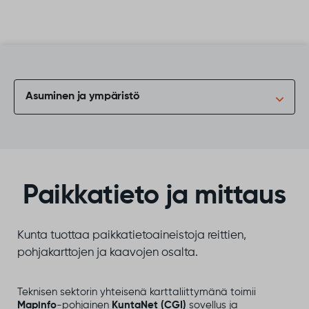
Siirry sisältöön
Asuminen ja ympäristö
Paikkatieto ja mittaus
Kunta tuottaa paikkatietoaineistoja reittien,
pohjakarttojen ja kaavojen osalta.
Teknisen sektorin yhteisenä karttaliittymänä toimii
Mapinfo
-pohjainen
KuntaNet (CGI)
sovellus ja