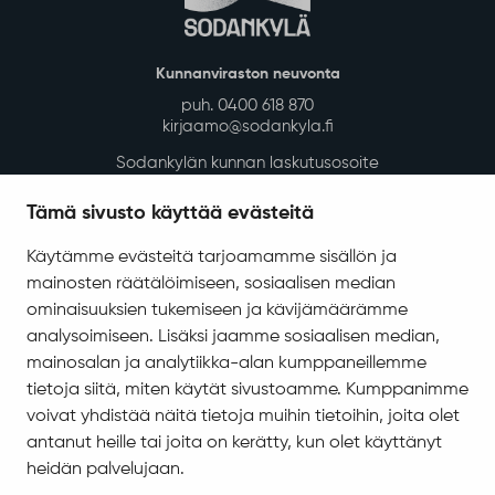
Kunnanviraston neuvonta
puh. 0400 618 870
kirjaamo@sodankyla.fi
Sodankylän kunnan laskutusosoite
Tietosuoja
Tämä sivusto käyttää evästeitä
Saavutettavuus
Käytämme evästeitä tarjoamamme sisällön ja
Asiakirjajulkisuuskuvaus
mainosten räätälöimiseen, sosiaalisen median
ominaisuuksien tukemiseen ja kävijämäärämme
Evästeiden hallinta
analysoimiseen. Lisäksi jaamme sosiaalisen median,
Yhteystiedot
mainosalan ja analytiikka-alan kumppaneillemme
Jäämerentie 1, 99601 Sodankylä
tietoja siitä, miten käytät sivustoamme. Kumppanimme
voivat yhdistää näitä tietoja muihin tietoihin, joita olet
Kaikki yhteystiedot
antanut heille tai joita on kerätty, kun olet käyttänyt
Henkilökunnan intranet
heidän palvelujaan.
Anna palautetta