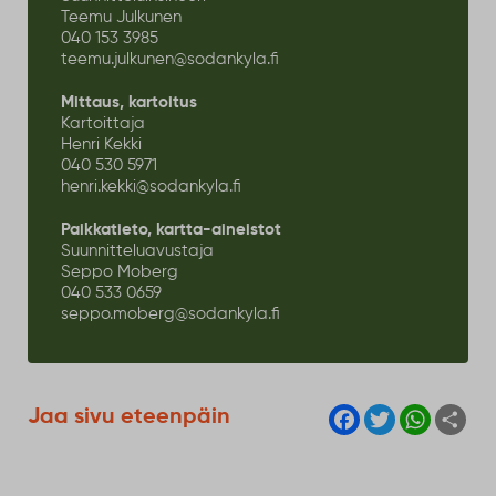
Teemu Julkunen
040 153 3985
teemu.julkunen@sodankyla.fi
Mittaus, kartoitus
Kartoittaja
Henri Kekki
040 530 5971
henri.kekki@sodankyla.fi
Paikkatieto, kartta-aineistot
Suunnitteluavustaja
Seppo Moberg
040 533 0659
seppo.moberg@sodankyla.fi
F
T
W
S
Jaa sivu eteenpäin
a
w
h
h
c
i
a
a
e
t
t
r
b
t
s
e