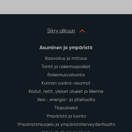
o
e
A
o
r
p
k
p
Siirry alkuun
Asuminen ja ympäristö
Kaavoitus ja mittaus
Tontit ja rakennuspaikat
Rakennusvalvonta
Kunnan vuokra-asunnot
Kadut, reitit, yleiset alueet ja liikenne
Vesi-, energia- ja jätehuolto
Tilapalvelut
Ympäristö ja luonto
Ympäristönsuojelu ja ympäristöterveydenhuolto