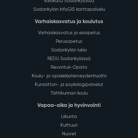
Valokuitu Sodankylässä
Sodankylän InfoGIS karttapalvelu
Varhaiskasvatus ja koulutus
Varhaiskasvatus ja esiopetus
Perusopetus
Sodankylän lukio
REDU Sodankylässä
Revontuli-Opisto
Koulu- ja opiskelijaterveydenhuolto
Kuraattori- ja psykologipalvelut
Tähtikunnan koulu
Vapaa-aika ja hyvinvointi
Liikunta
Kulttuuri
Nuoret