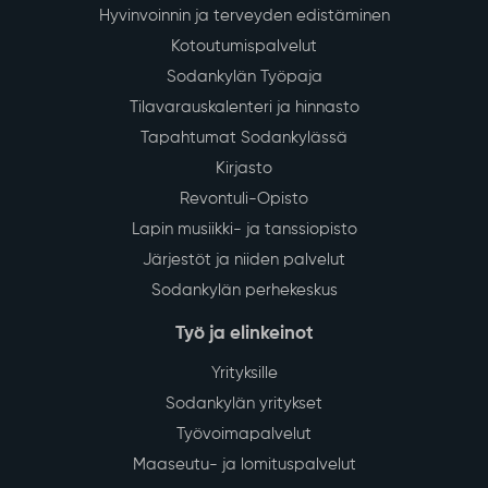
Hyvinvoinnin ja terveyden edistäminen
Kotoutumispalvelut
Sodankylän Työpaja
Tilavarauskalenteri ja hinnasto
Tapahtumat Sodankylässä
Kirjasto
Revontuli-Opisto
Lapin musiikki- ja tanssiopisto
Järjestöt ja niiden palvelut
Sodankylän perhekeskus
Työ ja elinkeinot
Yrityksille
Sodankylän yritykset
Työvoimapalvelut
Maaseutu- ja lomituspalvelut