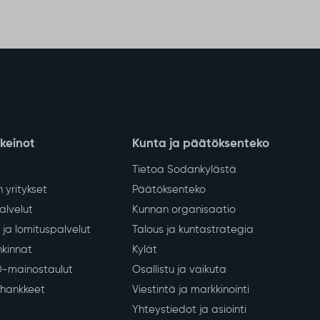
nkeinot
Kunta ja päätöksenteko
Tietoa Sodankylästä
 yritykset
Päätöksenteko
lvelut
Kunnan organisaatio
ja lomituspalvelut
Talous ja kuntastrategia
kinnat
Kylät
D-mainostaulut
Osallistu ja vaikuta
a hankkeet
Viestintä ja markkinointi
Yhteystiedot ja asiointi