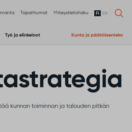
enranta
Tapahtumat
Yhteystietohaku
FI
EN
Työ ja elinkeinot
Kunta ja päätöksenteko
tastrategia
tää kunnan toiminnan ja talouden pitkän