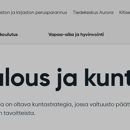
ston ja kirjaston perusparannus
Tiedekeskus Aurora
Kitis
 koulutus
Vapaa-aika ja hyvinvointi
alous ja kun
a on oltava kuntastrategia, jossa valtuusto päät
n tavoitteista.