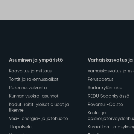
Asuminen ja ympäristö
Varhaiskasvatus ja
Kaavoitus ja mittaus
Varhaiskasvatus ja es
Tontit ja rakennuspaikat
Perusopetus
Rakennusvalvonta
Sodankylän lukio
Kunnan vuokra-asunnot
REDU Sodankylässä
Kadut, reitit, yleiset alueet ja
Revontuli-Opisto
liikenne
Koulu- ja
Vesi-, energia- ja jätehuolto
opiskelijaterveydenhu
Tilapalvelut
Kuraattori- ja psykolo