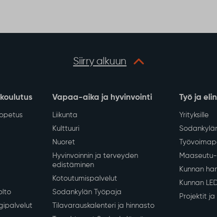
Siirry alkuun
 koulutus
Vapaa-aika ja hyvinvointi
Työ ja eli
iopetus
Liikunta
Yrityksille
Kulttuuri
Sodankylän
Nuoret
Työvoimapa
Hyvinvoinnin ja terveyden
Maaseutu- 
edistäminen
Kunnan han
Kotoutumispalvelut
Kunnan LE
olto
Sodankylän Työpaja
Projektit j
gipalvelut
Tilavarauskalenteri ja hinnasto