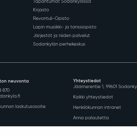
Tapahtumat Sodankylässä
Kirjasto
Revontuli-Opisto
Lapin musiikki- ja tanssiopisto
Järjestöt ja niiden palvelut
Sodankylän perhekeskus
Yhteystiedot
ton neuvonta
Jäämerentie 1, 99601 Sodanky
8 870
ankyla.fi
Kaikki yhteystiedot
unnan laskutusosoite
Henkilökunnan intranet
Anna palautetta
uus