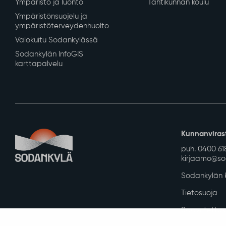
Ympäristö ja luonto
Tähtikunnan koulu
Ympäristönsuojelu ja
ympäristöterveydenhuolto
Valokuitu Sodankylässä
Sodankylän InfoGIS
karttapalvelu
Kunnanviras
puh. 0400 61
kirjaamo@sod
Sodankylän k
Tietosuoja
Saavutettav