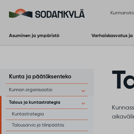
Siirry sisältöön
Kunnanvira
Asuminen ja ympäristö
Varhaiskasvatus ja
T
Kunta ja päätöksenteko
Kunnan organisaatio
Talous ja kuntastrategia
Kunnass
Kuntastrategia
aikaväli
Talousarvio ja tilinpäätös