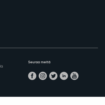
Seuraa meitä
lä