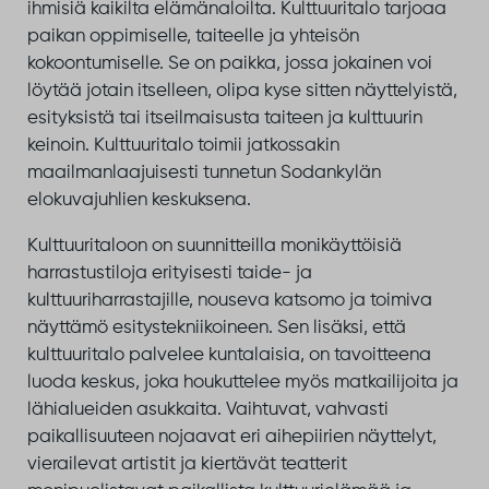
ihmisiä kaikilta elämänaloilta. Kulttuuritalo tarjoaa
paikan oppimiselle, taiteelle ja yhteisön
kokoontumiselle. Se on paikka, jossa jokainen voi
löytää jotain itselleen, olipa kyse sitten näyttelyistä,
esityksistä tai itseilmaisusta taiteen ja kulttuurin
keinoin. Kulttuuritalo toimii jatkossakin
maailmanlaajuisesti tunnetun Sodankylän
elokuvajuhlien keskuksena.
Kulttuuritaloon on suunnitteilla monikäyttöisiä
harrastustiloja erityisesti taide- ja
kulttuuriharrastajille, nouseva katsomo ja toimiva
näyttämö esitystekniikoineen. Sen lisäksi, että
kulttuuritalo palvelee kuntalaisia, on tavoitteena
luoda keskus, joka houkuttelee myös matkailijoita ja
lähialueiden asukkaita. Vaihtuvat, vahvasti
paikallisuuteen nojaavat eri aihepiirien näyttelyt,
vierailevat artistit ja kiertävät teatterit