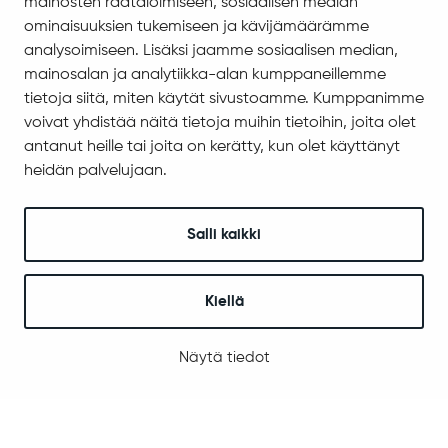
mainosten räätälöimiseen, sosiaalisen median
ominaisuuksien tukemiseen ja kävijämäärämme
Asiakirjajulkisuuskuvaus
analysoimiseen. Lisäksi jaamme sosiaalisen median,
Evästeiden hallinta
mainosalan ja analytiikka-alan kumppaneillemme
tietoja siitä, miten käytät sivustoamme. Kumppanimme
Yhteystiedot
voivat yhdistää näitä tietoja muihin tietoihin, joita olet
Jäämerentie 1, 99601 Sodankylä
antanut heille tai joita on kerätty, kun olet käyttänyt
Kaikki yhteystiedot
heidän palvelujaan.
Henkilökunnan intranet
Anna palautetta
Salli kaikki
Seuraa meitä
Kiellä
© 2025 Sodankylä
Näytä tiedot
Digi- ja mainostoimisto Höyry Rovaniemi ja Oulu