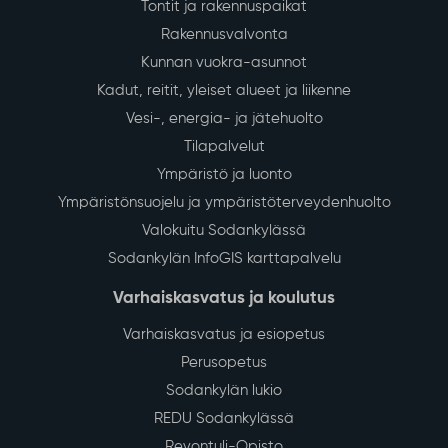
Tontit ja rakennuspaikat
Rakennusvalvonta
Kunnan vuokra-asunnot
Kadut, reitit, yleiset alueet ja liikenne
Vesi-, energia- ja jätehuolto
Tilapalvelut
Ympäristö ja luonto
Ympäristönsuojelu ja ympäristöterveydenhuolto
Valokuitu Sodankylässä
Sodankylän InfoGIS karttapalvelu
Varhaiskasvatus ja koulutus
Varhaiskasvatus ja esiopetus
Perusopetus
Sodankylän lukio
REDU Sodankylässä
Revontuli-Opisto