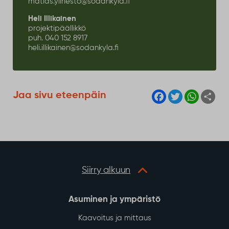
matias.yliriesto@sodankyla.fi
Heli Illikainen
projektipäällikkö
puh. 040 152 8917
heli.illikainen@sodankyla.fi
F
T
W
S
Jaa sivu eteenpäin
a
w
h
h
c
i
a
a
e
t
t
r
b
t
s
e
o
e
A
o
r
p
k
p
Siirry alkuun
Asuminen ja ympäristö
Kaavoitus ja mittaus