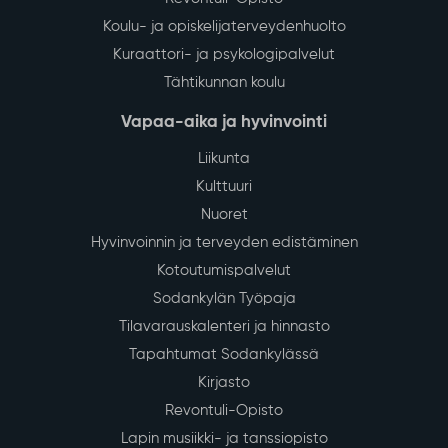
Koulu- ja opiskelijaterveydenhuolto
Kuraattori- ja psykologipalvelut
Tähtikunnan koulu
Vapaa-aika ja hyvinvointi
Liikunta
Kulttuuri
Nuoret
Hyvinvoinnin ja terveyden edistäminen
Kotoutumispalvelut
Sodankylän Työpaja
Tilavarauskalenteri ja hinnasto
Tapahtumat Sodankylässä
Kirjasto
Revontuli-Opisto
Lapin musiikki- ja tanssiopisto