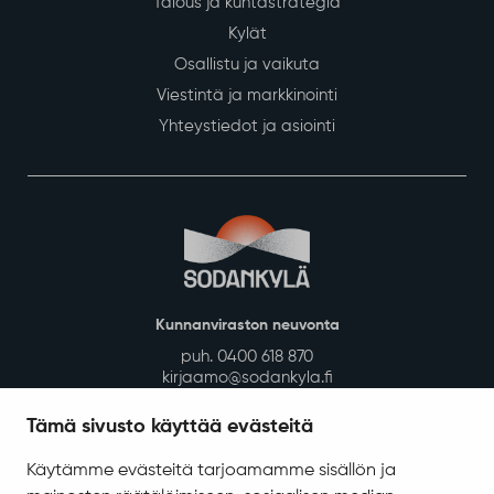
Talous ja kuntastrategia
Kylät
Osallistu ja vaikuta
Viestintä ja markkinointi
Yhteystiedot ja asiointi
Kunnanviraston neuvonta
puh. 0400 618 870
kirjaamo@sodankyla.fi
Sodankylän kunnan laskutusosoite
Tämä sivusto käyttää evästeitä
Tietosuoja
Käytämme evästeitä tarjoamamme sisällön ja
Saavutettavuus