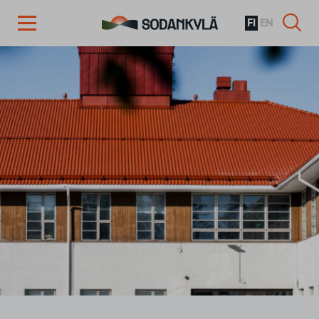
FI
EN
Siirry sisältöön