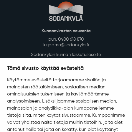
Kunnanviraston neuvonta
puh. 0400 618 870
kirjaamo@sodankyla.fi
Sodankylän kunnan laskutusosoite
Tietosuoja
Tämä sivusto käyttää evästeitä
Saavutettavuus
Käytämme evästeitä tarjoamamme sisällön ja
Asiakirjajulkisuuskuvaus
mainosten räätälöimiseen, sosiaalisen median
Evästeiden hallinta
ominaisuuksien tukemiseen ja kävijämäärämme
analysoimiseen. Lisäksi jaamme sosiaalisen median,
Yhteystiedot
mainosalan ja analytiikka-alan kumppaneillemme
Jäämerentie 1, 99601 Sodankylä
tietoja siitä, miten käytät sivustoamme. Kumppanimme
Kaikki yhteystiedot
voivat yhdistää näitä tietoja muihin tietoihin, joita olet
antanut heille tai joita on kerätty, kun olet käyttänyt