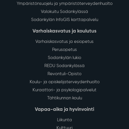
Ympäristönsuojelu ja ympäristöterveydenhuolto
Valokuitu Sodankylässä
Sodankylän InfoGIS karttapalvelu
Varhaiskasvatus ja koulutus
Varhaiskasvatus ja esiopetus
Perusopetus
Sodankylän lukio
REDU Sodankylässä
Revontuli-Opisto
Koulu- ja opiskelijaterveydenhuolto
Kuraattori- ja psykologipalvelut
Tähtikunnan koulu
Vapaa-aika ja hyvinvointi
Liikunta
Kulttuuri