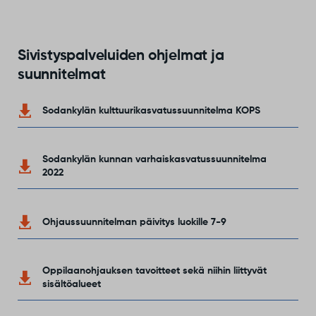
Sivistyspalveluiden ohjelmat ja
suunnitelmat
Sodankylän kulttuurikasvatussuunnitelma KOPS
Sodankylän kunnan varhaiskasvatussuunnitelma
2022
Ohjaussuunnitelman päivitys luokille 7-9
Oppilaanohjauksen tavoitteet sekä niihin liittyvät
sisältöalueet