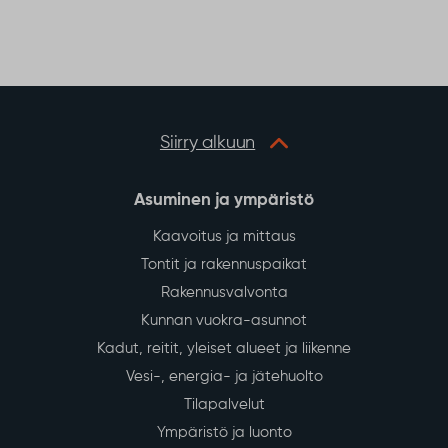
e
t
t
r
b
t
s
e
o
e
A
o
r
p
k
p
Siirry alkuun
Asuminen ja ympäristö
Kaavoitus ja mittaus
Tontit ja rakennuspaikat
Rakennusvalvonta
Kunnan vuokra-asunnot
Kadut, reitit, yleiset alueet ja liikenne
Vesi-, energia- ja jätehuolto
Tilapalvelut
Ympäristö ja luonto