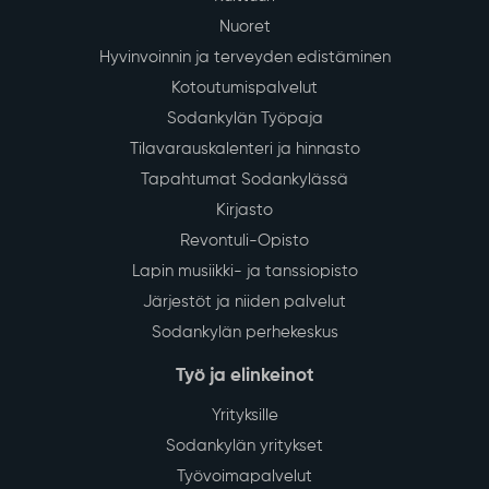
Nuoret
Hyvinvoinnin ja terveyden edistäminen
Kotoutumispalvelut
Sodankylän Työpaja
Tilavarauskalenteri ja hinnasto
Tapahtumat Sodankylässä
Kirjasto
Revontuli-Opisto
Lapin musiikki- ja tanssiopisto
Järjestöt ja niiden palvelut
Sodankylän perhekeskus
Työ ja elinkeinot
Yrityksille
Sodankylän yritykset
Työvoimapalvelut