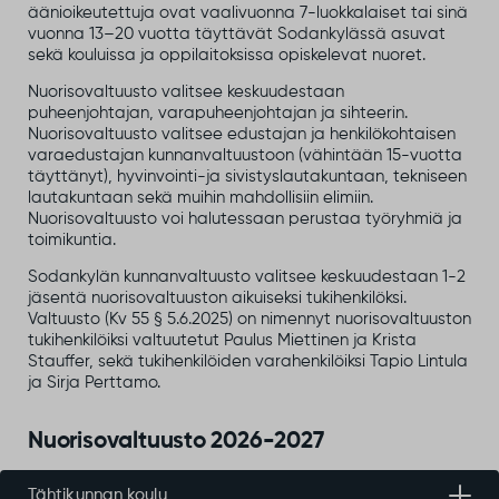
äänioikeutettuja ovat vaalivuonna 7-luokkalaiset tai sinä
vuonna 13–20 vuotta täyttävät Sodankylässä asuvat
sekä kouluissa ja oppilaitoksissa opiskelevat nuoret.
Nuorisovaltuusto valitsee keskuudestaan
puheenjohtajan, varapuheenjohtajan ja sihteerin.
Nuorisovaltuusto valitsee edustajan ja henkilökohtaisen
varaedustajan kunnanvaltuustoon (vähintään 15-vuotta
täyttänyt), hyvinvointi-ja sivistyslautakuntaan, tekniseen
lautakuntaan sekä muihin mahdollisiin elimiin. ​
Nuorisovaltuusto voi halutessaan perustaa työryhmiä ja
toimikuntia.
Sodankylän kunnanvaltuusto valitsee keskuudestaan 1-2
jäsentä nuorisovaltuuston aikuiseksi tukihenkilöksi. ​
Valtuusto (Kv 55 § 5.6.2025) on nimennyt nuorisovaltuuston
tukihenkilöiksi valtuutetut Paulus Miettinen ja Krista
Stauffer, sekä tukihenkilöiden varahenkilöiksi Tapio Lintula
ja Sirja Perttamo.
Nuorisovaltuusto 2026-2027
Tähtikunnan koulu