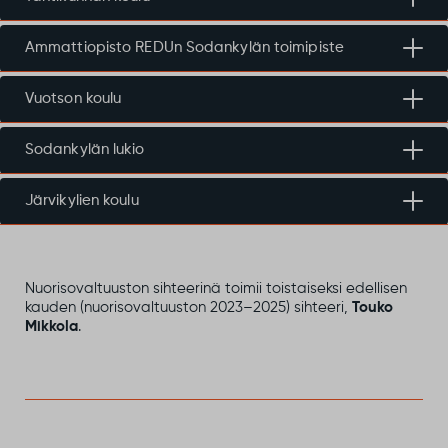
Ammattiopisto REDUn Sodankylän toimipiste
Vuotson koulu
​Sodankylän lukio
​Järvikylien koulu
Nuorisovaltuuston sihteerinä toimii toistaiseksi edellisen
kauden (nuorisovaltuuston 2023–2025) sihteeri,
Touko
Mikkola
.