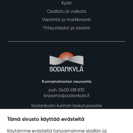
Kylät
Osallistu ja vaikuta
Viestintä ja markkinointi
Yhteystiedot ja asiointi
Kunnanviraston neuvonta
puh. 0400 618 870
kirjaamo@sodankyla.fi
Sodankylän kunnan laskutusosoite
Tietosuoja
Tämä sivusto käyttää evästeitä
Saavutettavuus
Käytämme evästeitä tarjoamamme sisällön ja