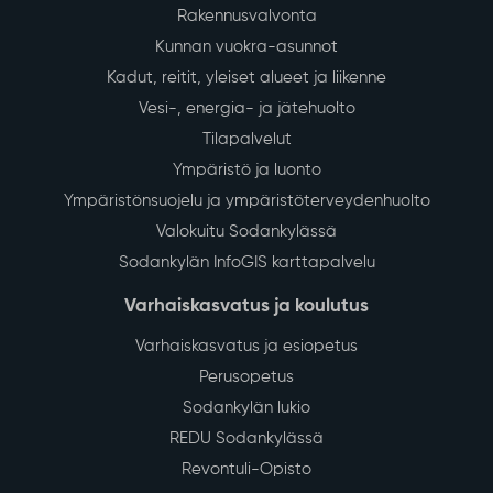
Rakennusvalvonta
Kunnan vuokra-asunnot
Kadut, reitit, yleiset alueet ja liikenne
Vesi-, energia- ja jätehuolto
Tilapalvelut
Ympäristö ja luonto
Ympäristönsuojelu ja ympäristöterveydenhuolto
Valokuitu Sodankylässä
Sodankylän InfoGIS karttapalvelu
Varhaiskasvatus ja koulutus
Varhaiskasvatus ja esiopetus
Perusopetus
Sodankylän lukio
REDU Sodankylässä
Revontuli-Opisto