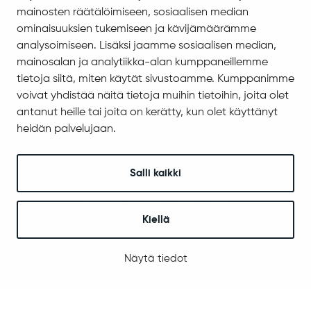
Asiakirjajulkisuuskuvaus
mainosten räätälöimiseen, sosiaalisen median
Evästeiden hallinta
ominaisuuksien tukemiseen ja kävijämäärämme
analysoimiseen. Lisäksi jaamme sosiaalisen median,
Yhteystiedot
mainosalan ja analytiikka-alan kumppaneillemme
Jäämerentie 1, 99601 Sodankylä
tietoja siitä, miten käytät sivustoamme. Kumppanimme
Kaikki yhteystiedot
voivat yhdistää näitä tietoja muihin tietoihin, joita olet
antanut heille tai joita on kerätty, kun olet käyttänyt
Henkilökunnan intranet
heidän palvelujaan.
Anna palautetta
Seuraa meitä
Salli kaikki
Kiellä
© 2025 Sodankylä
Digi- ja mainostoimisto Höyry Rovaniemi ja Oulu
Näytä tiedot