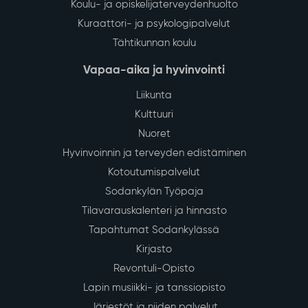
Koulu- ja opiskelijaterveydenhuolto
Kuraattori- ja psykologipalvelut
Tähtikunnan koulu
Vapaa-aika ja hyvinvointi
Liikunta
Kulttuuri
Nuoret
Hyvinvoinnin ja terveyden edistäminen
Kotoutumispalvelut
Sodankylän Työpaja
Tilavarauskalenteri ja hinnasto
Tapahtumat Sodankylässä
Kirjasto
Revontuli-Opisto
Lapin musiikki- ja tanssiopisto
Järjestöt ja niiden palvelut