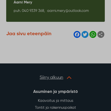
Aarni Mery
puh. 040 9339 368,
aarni.mery@outlook.com
F
T
W
S
Jaa sivu eteenpäin
a
w
h
h
c
i
a
a
e
t
t
r
b
t
s
e
o
e
A
o
r
p
k
p
Siirry alkuun
Asuminen ja ympäristö
Kaavoitus ja mittaus
Tontit ja rakennuspaikat