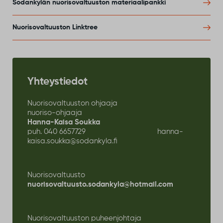
Sodankylän nuorisovaltuuston materiaalipankki
Nuorisovaltuuston Linktree
Yhteystiedot
Nuorisovaltuuston ohjaaja
nuoriso-ohjaaja
Hanna-Kaisa Soukka
puh. 040 6657729
hanna-
kaisa.soukka@sodankyla.fi
Nuorisovaltuusto
nuorisovaltuusto.sodankyla@hotmail.com
Nuorisovaltuuston puheenjohtaja