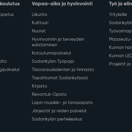
 koulutus
Vapaa-aika ja hyvinvointi
Työ ja eli
iopetus
Liikunta
Yrityksille
Kulttuuri
Sodankylän
Nuoret
Työvoimapa
Hyvinvoinnin ja terveyden
Maaseutu- 
edistäminen
Kunnan han
Kotoutumispalvelut
Kunnan LE
olto
Sodankylän Työpaja
Projektit j
gipalvelut
Tilavarauskalenteri ja hinnasto
Tapahtumat Sodankylässä
Kirjasto
Revontuli-Opisto
Lapin musiikki- ja tanssiopisto
Järjestöt ja niiden palvelut
Sodankylän perhekeskus