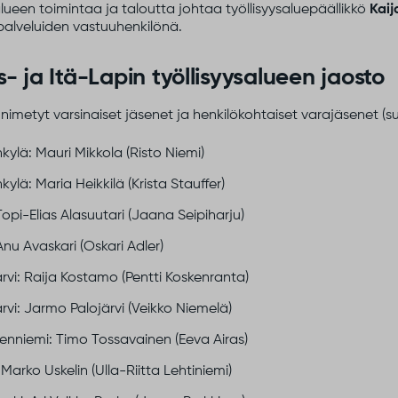
alueen toimintaa ja taloutta johtaa työllisyysaluepäällikkö
Kaij
alveluiden vastuuhenkilönä.
s- ja Itä-Lapin työllisyysalueen jaosto
imetyt varsinaiset jäsenet ja henkilökohtaiset varajäsenet (s
ylä: Mauri Mikkola (Risto Niemi)
ylä: Maria Heikkilä (Krista Stauffer)
 Topi-Elias Alasuutari (Jaana Seipiharju)
 Anu Avaskari (Oskari Adler)
rvi: Raija Kostamo (Pentti Koskenranta)
rvi: Jarmo Palojärvi (Veikko Niemelä)
enniemi: Timo Tossavainen (Eeva Airas)
 Marko Uskelin (Ulla-Riitta Lehtiniemi)