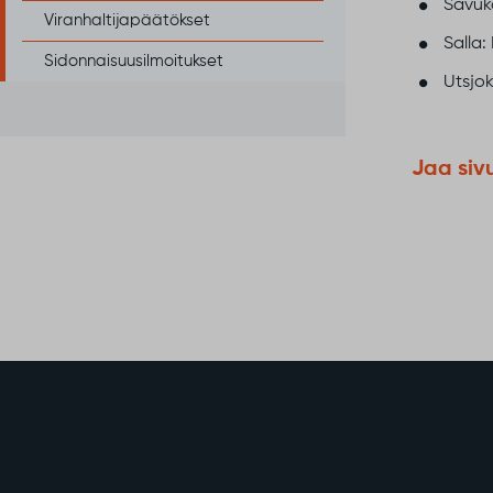
Savuko
Viranhaltijapäätökset
Salla: 
Sidonnaisuusilmoitukset
Utsjok
Jaa siv