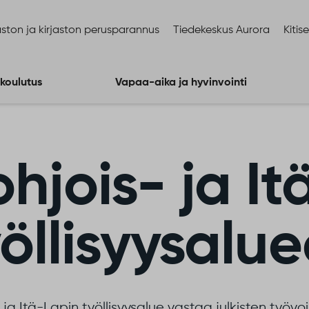
ston ja kirjaston perusparannus
Tiedekeskus Aurora
Kitis
 koulutus
Vapaa-aika ja hyvinvointi
ohjois- ja I
yöllisyysalu
 ja Itä-Lapin työllisyysalue vastaa julkisten työv