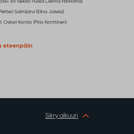
ski: Ari Veikko Puska (Jenna Parkkima)
Petteri Salmijärvi (Elina Jokela)
i: Oskari Kontio (Pirjo Konttinen)
u eteenpäin
Siirry alkuun