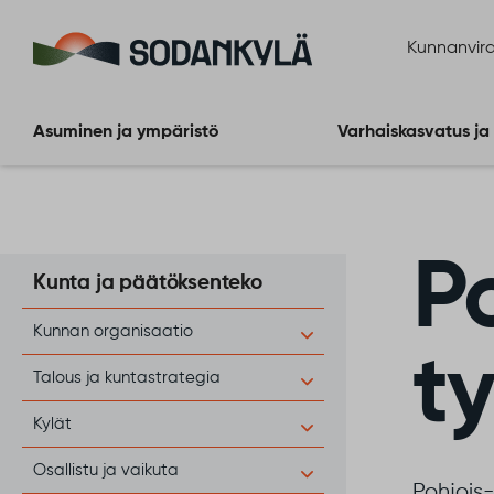
Siirry sisältöön
Kunnanvira
Asuminen ja ympäristö
Varhaiskasvatus ja
P
Kunta ja päätöksenteko
Kunnan organisaatio
t
Talous ja kuntastrategia
Kylät
Osallistu ja vaikuta
Pohjois-