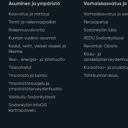
Asuminen ja ympäristö
Varhaiskasvatus ja
Kaavoitus ja mittaus
Varhaiskasvatus ja es
Tontit ja rakennuspaikat
Perusopetus
Rakennusvalvonta
Sodankylän lukio
Kunnan vuokra-asunnot
REDU Sodankylässä
Kadut, reitit, yleiset alueet ja
Revontuli-Opisto
liikenne
Koulu- ja
Vesi-, energia- ja jätehuolto
opiskelijaterveydenhu
Tilapalvelut
Kuraattori- ja psykolo
Ympäristö ja luonto
Tähtikunnan koulu
Ympäristönsuojelu ja
ympäristöterveydenhuolto
Valokuitu Sodankylässä
Sodankylän InfoGIS
karttapalvelu