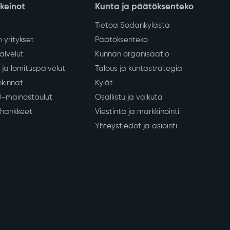
nkeinot
Kunta ja päätöksenteko
Tietoa Sodankylästä
 yritykset
Päätöksenteko
lvelut
Kunnan organisaatio
ja lomituspalvelut
Talous ja kuntastrategia
kinnat
Kylät
D-mainostaulut
Osallistu ja vaikuta
a hankkeet
Viestintä ja markkinointi
Yhteystiedot ja asiointi