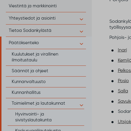
Viestintä ja markkinointi
Yhteystiedot ja asiointi
Sodankylä
työllisyys
Tietoa Sodankylästä
Pohjois- j
Päätöksenteko
Inari
Kuulutukset ja virallinen
ilmoitustaulu
Kemijä
Pelko
Säännöt ja ohjeet
Posio
Kunnanvaltuusto
Salla
Kunnanhallitus
Savuk
Toimielimet ja lautakunnat
Sodan
Hyvinvointi- ja
sivistyslautakunta
Utsjok
Keskusvaalilautakunta