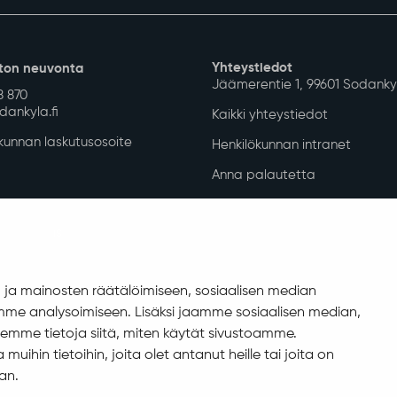
Yhteystiedot
ton neuvonta
Jäämerentie 1, 99601 Sodanky
8 870
ankyla.fi
Kaikki yhteystiedot
unnan laskutusosoite
Henkilökunnan intranet
Anna palautetta
uus
isuuskuvaus
allinta
ja mainosten räätälöimiseen, sosiaalisen median
me analysoimiseen. Lisäksi jaamme sosiaalisen median,
emme tietoja siitä, miten käytät sivustoamme.
ihin tietoihin, joita olet antanut heille tai joita on
an.