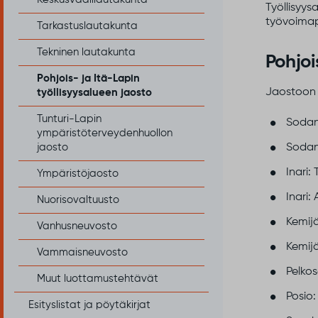
Työllisyys
työvoimap
Tarkastuslautakunta
Tekninen lautakunta
Pohjoi
Pohjois- ja Itä-Lapin
Jaostoon n
työllisyysalueen jaosto
Tunturi-Lapin
Sodank
ympäristöterveydenhuollon
Sodank
jaosto
Inari:
Ympäristöjaosto
Inari:
Nuorisovaltuusto
Kemijä
Vanhusneuvosto
Kemijä
Vammaisneuvosto
Pelkos
Muut luottamustehtävät
Posio:
Esityslistat ja pöytäkirjat