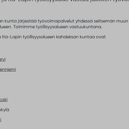
n kunta järjestää työvoimapalvelut yhdessä seitsemän muun 
alueen. Toimimme työllisyysalueen vastuukuntana.
a Itä-Lapin työllisyysalueen kahdeksan kuntaa ovat
rvi
senniemi
oski
kylä
i