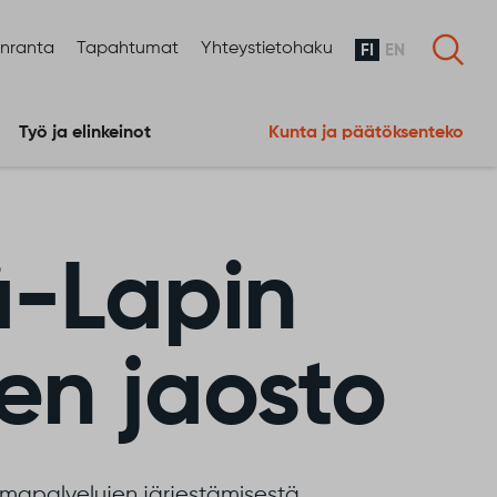
enranta
Tapahtumat
Yhteystietohaku
FI
EN
Työ ja elinkeinot
Kunta ja päätöksenteko
tä-Lapin
een jaosto
oimapalvelujen järjestämisestä.