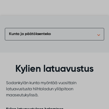
Siirry sisältöön
Kunta ja päätöksenteko
Kylien latuavustus
Sodankylän kunta myöntää vuosittain
latuavustusta hiihtoladun ylläpitoon
maaseutukylissä.