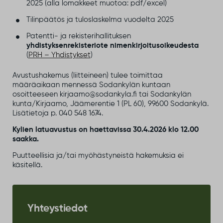
2025 (alla lomakkeet muotoa: pdf/excel)
Tilinpäätös ja tuloslaskelma vuodelta 2025
Patentti- ja rekisterihallituksen
yhdistyksenrekisteriote nimenkirjoitusoikeudesta
(
PRH – Yhdistykset
)
Avustushakemus (liitteineen) tulee toimittaa
määräaikaan mennessä Sodankylän kuntaan
osoitteeseen kirjaamo@sodankyla.fi tai Sodankylän
kunta/Kirjaamo, Jäämerentie 1 (PL 60), 99600 Sodankylä.
Lisätietoja p. 040 548 1674.
Kylien latuavustus on haettavissa 30.4.2026 klo 12.00
saakka.
Puutteellisia ja/tai myöhästyneistä hakemuksia ei
käsitellä.
Yhteystiedot