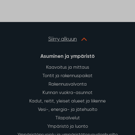
b
t
s
e
o
e
A
o
r
p
k
p
Siirry alkuun
Asuminen ja ympäristö
Kaavoitus ja mittaus
Tontit ja rakennuspaikat
Rakennusvalvonta
Kunnan vuokra-asunnot
Kadut, reitit, yleiset alueet ja liikenne
Vesi-, energia- ja jätehuolto
Tilapalvelut
Ympäristö ja luonto
Ympäristönsuojelu ja ympäristöterveydenhuolto