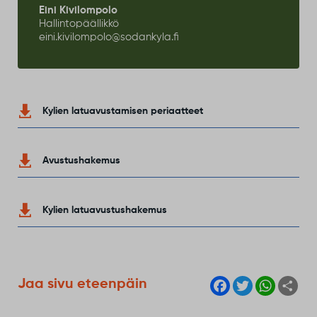
Eini Kivilompolo
Hallintopäällikkö
eini.kivilompolo@sodankyla.fi
Kylien latuavustamisen periaatteet
Avustushakemus
Kylien latuavustushakemus
F
T
W
S
Jaa sivu eteenpäin
a
w
h
h
c
i
a
a
e
t
t
r