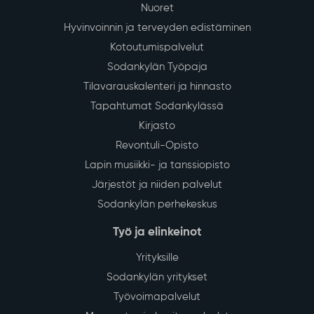
Nuoret
Hyvinvoinnin ja terveyden edistäminen
Kotoutumispalvelut
Sodankylän Työpaja
Tilavarauskalenteri ja hinnasto
Tapahtumat Sodankylässä
Kirjasto
Revontuli-Opisto
Lapin musiikki- ja tanssiopisto
Järjestöt ja niiden palvelut
Sodankylän perhekeskus
Työ ja elinkeinot
Yrityksille
Sodankylän yritykset
Työvoimapalvelut