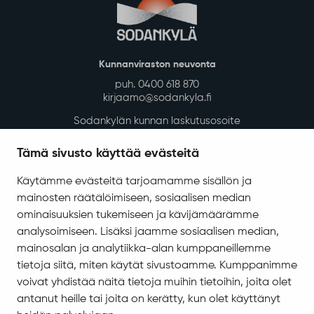
Kunnanviraston neuvonta
puh. 0400 618 870
kirjaamo@sodankyla.fi
Sodankylän kunnan laskutusosoite
Tietosuoja
Tämä sivusto käyttää evästeitä
Saavutettavuus
Käytämme evästeitä tarjoamamme sisällön ja
Asiakirjajulkisuuskuvaus
mainosten räätälöimiseen, sosiaalisen median
Evästeiden hallinta
ominaisuuksien tukemiseen ja kävijämäärämme
analysoimiseen. Lisäksi jaamme sosiaalisen median,
Yhteystiedot
mainosalan ja analytiikka-alan kumppaneillemme
Jäämerentie 1, 99601 Sodankylä
tietoja siitä, miten käytät sivustoamme. Kumppanimme
Kaikki yhteystiedot
voivat yhdistää näitä tietoja muihin tietoihin, joita olet
antanut heille tai joita on kerätty, kun olet käyttänyt
Henkilökunnan intranet