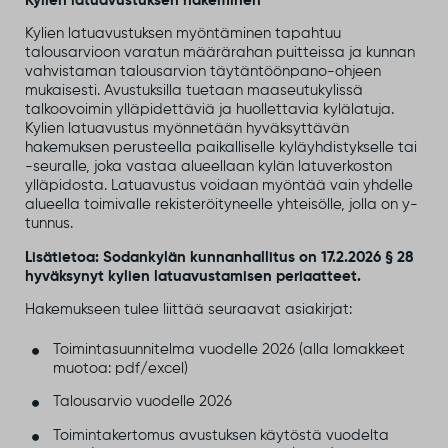
Kylien latuavustuksen hakeminen
Kylien latuavustuksen myöntäminen tapahtuu
talousarvioon varatun määrärahan puitteissa ja kunnan
vahvistaman talousarvion täytäntöönpano-ohjeen
mukaisesti. Avustuksilla tuetaan maaseutukylissä
talkoovoimin ylläpidettäviä ja huollettavia kylälatuja.
Kylien latuavustus myönnetään hyväksyttävän
hakemuksen perusteella paikalliselle kyläyhdistykselle tai
-seuralle, joka vastaa alueellaan kylän latuverkoston
ylläpidosta. Latuavustus voidaan myöntää vain yhdelle
alueella toimivalle rekisteröityneelle yhteisölle, jolla on y-
tunnus.
Lisätietoa: Sodankylän kunnanhallitus on 17.2.2026 § 28
hyväksynyt kylien latuavustamisen periaatteet.
Hakemukseen tulee liittää seuraavat asiakirjat:
Toimintasuunnitelma vuodelle 2026 (alla lomakkeet
muotoa: pdf/excel)
Talousarvio vuodelle 2026
Toimintakertomus avustuksen käytöstä vuodelta