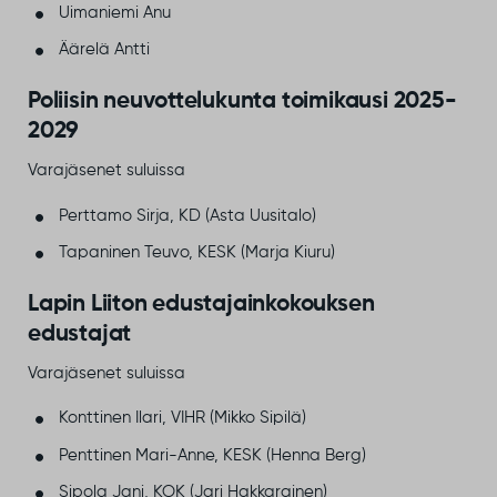
Uimaniemi Anu
Äärelä Antti
Poliisin neuvottelukunta toimikausi​ 2025-
2029
​Varajäsenet suluissa
​Perttamo Sirja, KD (​Asta Uusitalo)
Tapaninen Teuvo, KESK (​Marja Kiuru)
​​Lapin Liiton edustajainkokouksen
edustajat​
​Varajäsenet suluissa
Konttinen Ilari, VIHR (​Mikko Sipilä)
​Penttinen Mari-Anne, KESK (​Henna Berg)
​Sipola Jani, KOK (​​Jari Hakkarainen​)