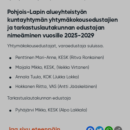
Pohjois-Lapin alueyhteistyön
kuntayhtymän yhtymäkokousedustajien
ja tarkastuslautakunnan edustajan
nimeäminen vuosille 2025-2029
Yhtymäkokousedustajat, varaedustaja suluissa.
Penttinen Mari-Anne, KESK (Ritva Ronkainen)
​Maijala Mikko, KESK, (Veikko Virtanen)
​Annala Tuula, KOK (​Jukka Lokka)
​Hokkanen Riitta, VAS (Antti Jääskeläinen)
Tarkastuslautakunnan edustaja
​Pyhäjärvi Mikko, KESK (​Alpo Lakkala)
F
T
W
S
Jaa sivu eteenpäin