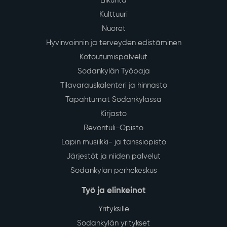
Liikunta
Kulttuuri
Nuoret
Hyvinvoinnin ja terveyden edistäminen
Kotoutumispalvelut
Sodankylän Työpaja
Tilavarauskalenteri ja hinnasto
Tapahtumat Sodankylässä
Kirjasto
Revontuli-Opisto
Lapin musiikki- ja tanssiopisto
Järjestöt ja niiden palvelut
Sodankylän perhekeskus
Työ ja elinkeinot
Yrityksille
Sodankylän yritykset