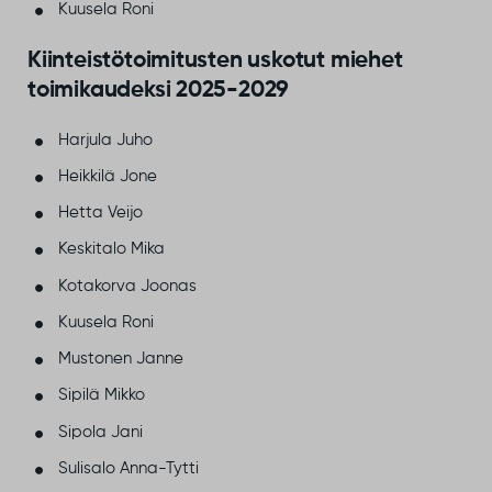
Kuusela Roni
Kiinteistötoimitusten uskotut miehet
toimikaudeksi 2025-2029
​Harjula Juho
Heikkilä Jone
Hetta Veijo
Keskitalo Mika
Kotakorva Joonas
Kuusela Roni
​Mustonen Janne
Sipilä Mikko
Sipola Jani
Sulisalo Anna-Tytti