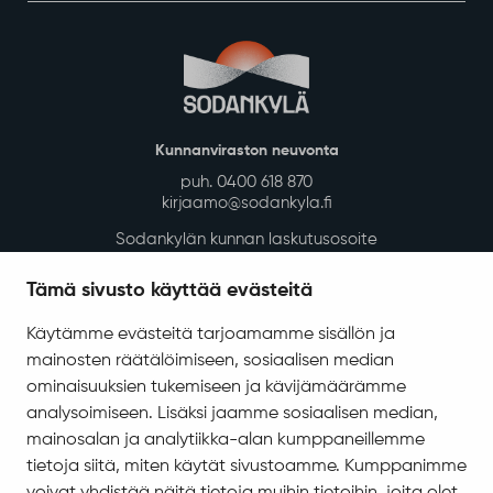
Kunnanviraston neuvonta
puh. 0400 618 870
kirjaamo@sodankyla.fi
Sodankylän kunnan laskutusosoite
Tietosuoja
Tämä sivusto käyttää evästeitä
Saavutettavuus
Käytämme evästeitä tarjoamamme sisällön ja
Asiakirjajulkisuuskuvaus
mainosten räätälöimiseen, sosiaalisen median
Evästeiden hallinta
ominaisuuksien tukemiseen ja kävijämäärämme
analysoimiseen. Lisäksi jaamme sosiaalisen median,
Yhteystiedot
mainosalan ja analytiikka-alan kumppaneillemme
Jäämerentie 1, 99601 Sodankylä
tietoja siitä, miten käytät sivustoamme. Kumppanimme
Kaikki yhteystiedot