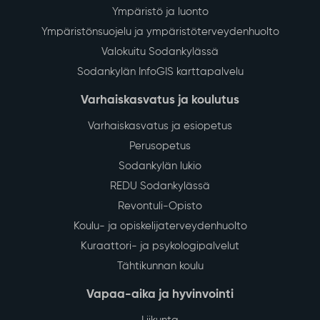
Ympäristö ja luonto
Ympäristönsuojelu ja ympäristöterveydenhuolto
Valokuitu Sodankylässä
Sodankylän InfoGIS karttapalvelu
Varhaiskasvatus ja koulutus
Varhaiskasvatus ja esiopetus
Perusopetus
Sodankylän lukio
REDU Sodankylässä
Revontuli-Opisto
Koulu- ja opiskelijaterveydenhuolto
Kuraattori- ja psykologipalvelut
Tähtikunnan koulu
Vapaa-aika ja hyvinvointi