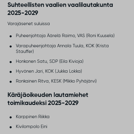
Suhteellisten vaalien vaalilautakunta
2025-2029
​Varajäsenet suluissa
​Puheenjohtaja Äärelä Raimo, VAS (Roni Kuusela)
Varapuheenjohtaja ​Annala Tuula, KOK (Krista
Stauffer)
Honkonen Satu, SDP (Eila Kivioja)
​Hyvönen Jari, KOK (Jukka Lokka)
Ronkainen Ritva, KESK (Mikko Pyhäjärvi)
​Käräjäoikeuden lautamiehet
toimikaudeksi 2025-2029
Karppinen Riikka
Kivilompolo Eini