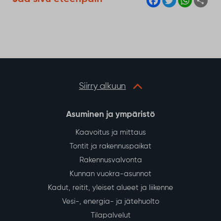
a
w
h
h
c
i
a
a
e
t
t
r
b
t
s
e
o
e
A
o
r
p
k
p
Siirry alkuun
Asuminen ja ympäristö
Kaavoitus ja mittaus
Tontit ja rakennuspaikat
Rakennusvalvonta
Kunnan vuokra-asunnot
Kadut, reitit, yleiset alueet ja liikenne
Vesi-, energia- ja jätehuolto
Tilapalvelut