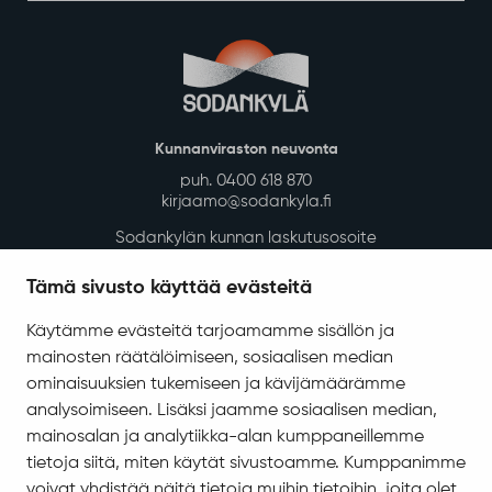
Kunnanviraston neuvonta
puh. 0400 618 870
kirjaamo@sodankyla.fi
Sodankylän kunnan laskutusosoite
Tietosuoja
Tämä sivusto käyttää evästeitä
Saavutettavuus
Käytämme evästeitä tarjoamamme sisällön ja
Asiakirjajulkisuuskuvaus
mainosten räätälöimiseen, sosiaalisen median
Evästeiden hallinta
ominaisuuksien tukemiseen ja kävijämäärämme
analysoimiseen. Lisäksi jaamme sosiaalisen median,
Yhteystiedot
mainosalan ja analytiikka-alan kumppaneillemme
Jäämerentie 1, 99601 Sodankylä
tietoja siitä, miten käytät sivustoamme. Kumppanimme
voivat yhdistää näitä tietoja muihin tietoihin, joita olet
Kaikki yhteystiedot