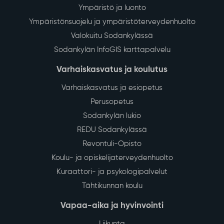
Ympäristö ja luonto
Ympäristönsuojelu ja ympäristöterveydenhuolto
Valokuitu Sodankylässä
Sodankylän InfoGIS karttapalvelu
Varhaiskasvatus ja koulutus
Varhaiskasvatus ja esiopetus
Perusopetus
Sodankylän lukio
REDU Sodankylässä
Revontuli-Opisto
Koulu- ja opiskelijaterveydenhuolto
Kuraattori- ja psykologipalvelut
Tähtikunnan koulu
Vapaa-aika ja hyvinvointi
Liikunta