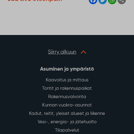
a
w
h
h
c
i
a
a
e
t
t
r
b
t
s
e
o
e
A
o
r
p
k
p
Siirry alkuun
Asuminen ja ympäristö
Kaavoitus ja mittaus
Tontit ja rakennuspaikat
Rakennusvalvonta
Kunnan vuokra-asunnot
Kadut, reitit, yleiset alueet ja liikenne
Vesi-, energia- ja jätehuolto
Tilapalvelut