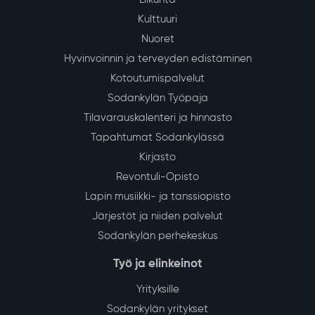
Kulttuuri
Nuoret
Hyvinvoinnin ja terveyden edistäminen
Kotoutumispalvelut
Sodankylän Työpaja
Tilavarauskalenteri ja hinnasto
Tapahtumat Sodankylässä
Kirjasto
Revontuli-Opisto
Lapin musiikki- ja tanssiopisto
Järjestöt ja niiden palvelut
Sodankylän perhekeskus
Työ ja elinkeinot
Yrityksille
Sodankylän yritykset