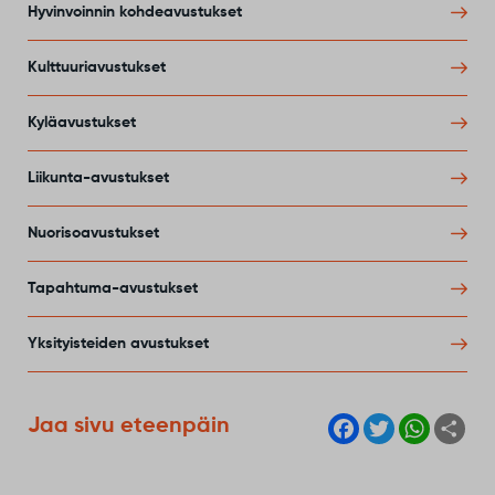
Hyvinvoinnin kohdeavustukset
Kulttuuriavustukset
Kyläavustukset
Liikunta-avustukset
Nuorisoavustukset
Tapahtuma-avustukset
Yksityisteiden avustukset
F
T
W
S
Jaa sivu eteenpäin
a
w
h
h
c
i
a
a
e
t
t
r
b
t
s
e