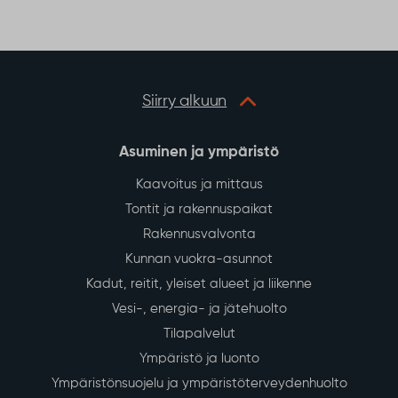
o
e
A
o
r
p
k
p
Siirry alkuun
Asuminen ja ympäristö
Kaavoitus ja mittaus
Tontit ja rakennuspaikat
Rakennusvalvonta
Kunnan vuokra-asunnot
Kadut, reitit, yleiset alueet ja liikenne
Vesi-, energia- ja jätehuolto
Tilapalvelut
Ympäristö ja luonto
Ympäristönsuojelu ja ympäristöterveydenhuolto