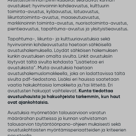
Avustustoiminnan piiriin kuuluvat seuraavat kunnan
avustukset: hyvinvoinnin kohdeavustus, kulttuurin
toiminta-avustus, kyläavustus, latuavustus,
liikuntatoiminta-avustus, maaseutuavustus,
markkinoinnin toiminta-avustus, nuorisotoiminta-avustus,
pientieavustus, tapahtuma-avustus ja yksityistieavustus.
Tapahtuma-, liikunta- ja kulttuuriavustuksia sekä
hyvinvoinnin kohdeavustusta haetaan sähköisellä
avustushakemuksella. Löydät sähköisen hakemuksen
kunkin avustuksen omalta sivulta. Linkit avustuksiin
löytyvät tältä sivulta kohdasta ”Lisätietoa eri
avustuksista”. Muita avustuksia haetaan
avustushakemuslomakkeella, joka on ladattavissa tältä
sivulta pdf-tiedostona. Lisäksi eri hauissa saatetaan
vaatia hakukohtaisia lomakkeita ja/tai liitteitä. Eri
avustusten hakuajat vaihtelevat.
Kunta tiedottaa
avustushauista ja hakuohjeista tarkemmin, kun haut
ovat ajankohtaisia.
Avustuksia myönnetään talousarvioon varatun
määrärahan puitteissa ja kunnan vahvistaman
talousarvion täytäntöönpano-ohjeen mukaisesti sekä
avustuskohtaisten myöntämisperiaatteiden ja kriteerien
perusteella.