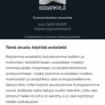
Kunnanviraston neuvonta
puh. 0400 618 870
kirjaamo@sodankyla.fi
Sodankylän kunnan laskutusosoite
Tietosuoja
Tämä sivusto käyttää evästeitä
Saavutettavuus
Käytämme evästeitä tarjoamamme sisällön ja
Asiakirjajulkisuuskuvaus
mainosten räätälöimiseen, sosiaalisen median
Evästeiden hallinta
ominaisuuksien tukemiseen ja kävijämäärämme
analysoimiseen. Lisäksi jaamme sosiaalisen median,
Yhteystiedot
mainosalan ja analytiikka-alan kumppaneillemme
Jäämerentie 1, 99601 Sodankylä
tietoja siitä, miten käytät sivustoamme. Kumppanimme
Kaikki yhteystiedot
voivat yhdistää näitä tietoja muihin tietoihin, joita olet
antanut heille tai joita on kerätty, kun olet käyttänyt
Henkilökunnan intranet
heidän palvelujaan.