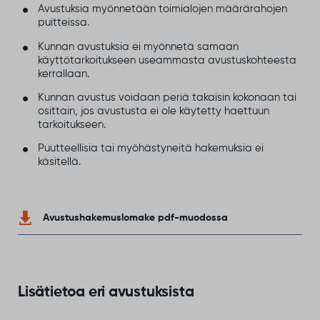
Avustuksia myönnetään toimialojen määrärahojen
puitteissa.
Kunnan avustuksia ei myönnetä samaan
käyttötarkoitukseen useammasta avustuskohteesta
kerrallaan.
Kunnan avustus voidaan periä takaisin kokonaan tai
osittain, jos avustusta ei ole käytetty haettuun
tarkoitukseen.
Puutteellisia tai myöhästyneitä hakemuksia ei
käsitellä.
Avustushakemuslomake pdf-muodossa
Lisätietoa eri avustuksista