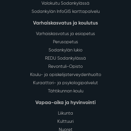
Valokuitu Sodankylässä
Sodankylän InfoGIS karttapalvelu
Varhaiskasvatus ja koulutus
Varhaiskasvatus ja esiopetus
Perusopetus
Sodankylän lukio
REDU Sodankylässä
Revontuli-Opisto
Koulu- ja opiskelijaterveydenhuolto
Kuraattori- ja psykologipalvelut
Tähtikunnan koulu
Vapaa-aika ja hyvinvointi
Liikunta
Kulttuuri
Nuoret