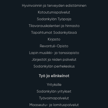
Hyvinvoinnin ja terveyden edistäminen
Kotoutumispalvelut
Sodankylän Työpaja
Tilavarauskalenteri ja hinnasto
Tapahtumat Sodankylässä
Kirjasto
Revontuli-Opisto
Lapin musiikki- ja tanssiopisto
Järjestöt ja niiden palvelut
Sodankylän perhekeskus
Työ ja elinkeinot
Yrityksille
Sodankylän yritykset
Työvoimapalvelut
Maaseutu- ja lomituspalvelut