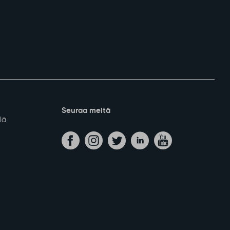
Seuraa meitä
lä