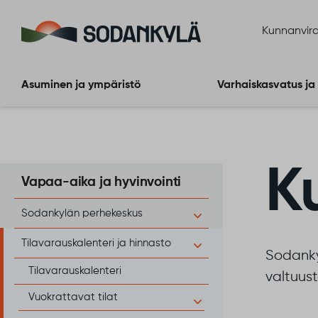
Siirry sisältöön
Kunnanvira
Asuminen ja ympäristö
Varhaiskasvatus ja
K
Vapaa-aika ja hyvinvointi
Sodankylän perhekeskus
Tilavarauskalenteri ja hinnasto
Sodankyl
Tilavarauskalenteri
valtuust
Vuokrattavat tilat