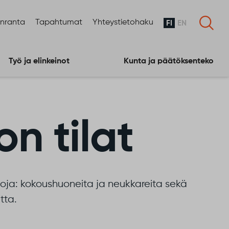
enranta
Tapahtumat
Yhteystietohaku
FI
EN
Työ ja elinkeinot
Kunta ja päätöksenteko
n tilat
iloja: kokoushuoneita ja neukkareita sekä
tta.