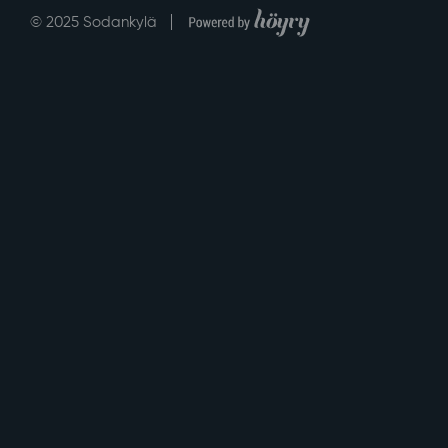
Digi- ja mainostoimisto Höyry Rovaniemi ja Oulu
© 2025 Sodankylä