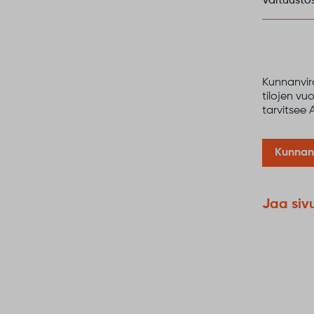
Valtuustos
Kunnanvira
tilojen v
tarvitsee 
Kunnan
Jaa siv