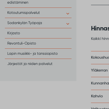
edistäminen
Kotoutumispalvelut
Sodankylän Työpaja
Hinna
Kirjasto
Kaikki hin
Revontuli-Opisto
Lapin musiikki- ja tanssiopisto
Kokoushuo
Järjestöt ja niiden palvelut
Yläkerran
Kunnanhal
Kahvio