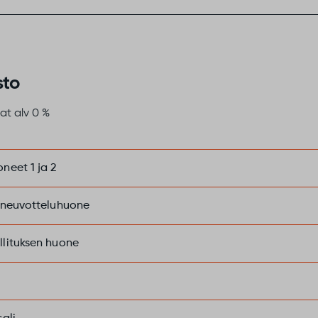
sto
nat alv 0 %
neet 1 ja 2
 neuvotteluhuone
lituksen huone