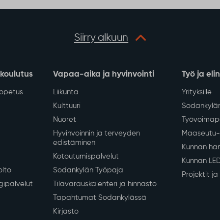
Siirry alkuun
 koulutus
Vapaa-aika ja hyvinvointi
Työ ja eli
iopetus
Liikunta
Yrityksille
Kulttuuri
Sodankylän
Nuoret
Työvoimapa
Hyvinvoinnin ja terveyden
Maaseutu- 
edistäminen
Kunnan han
Kotoutumispalvelut
Kunnan LE
olto
Sodankylän Työpaja
Projektit j
gipalvelut
Tilavarauskalenteri ja hinnasto
Tapahtumat Sodankylässä
Kirjasto