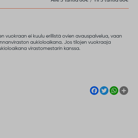
Alle 3 tuntia 60€ / Yli 3 tuntia 80€
n vuokraan ei kuulu erillistä ovien avauspalvelua, vaan
nanviraston aukioloaikana. Jos tilojen vuokraaja
ukioloaikana virastomestarin kanssa.
Facebook
Twitter
WhatsA
Sha