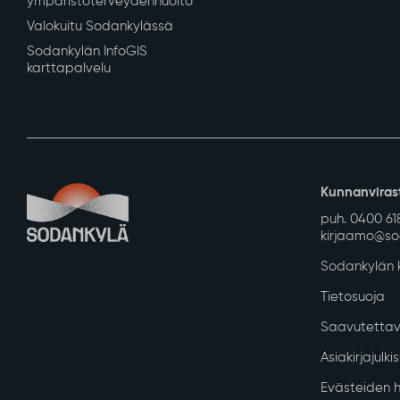
ympäristöterveydenhuolto
Valokuitu Sodankylässä
Sodankylän InfoGIS
karttapalvelu
Kunnanviras
puh. 0400 61
kirjaamo@sod
Sodankylän k
Tietosuoja
Saavutettav
Asiakirjajulk
Evästeiden h