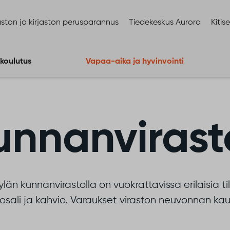
ston ja kirjaston perusparannus
Tiedekeskus Aurora
Kitis
 koulutus
Vapaa-aika ja hyvinvointi
unnanvirasto
än kunnanvirastolla on vuokrattavissa erilaisia t
osali ja kahvio. Varaukset viraston neuvonnan kau