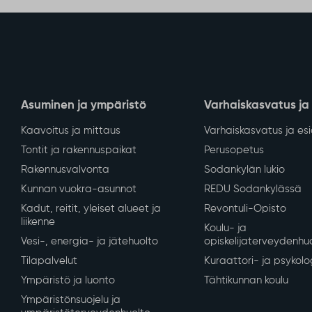
Asuminen ja ympäristö
Varhaiskasvatus ja
Kaavoitus ja mittaus
Varhaiskasvatus ja es
Tontit ja rakennuspaikat
Perusopetus
Rakennusvalvonta
Sodankylän lukio
Kunnan vuokra-asunnot
REDU Sodankylässä
Kadut, reitit, yleiset alueet ja
Revontuli-Opisto
liikenne
Koulu- ja
Vesi-, energia- ja jätehuolto
opiskelijaterveydenhu
Tilapalvelut
Kuraattori- ja psykolo
Ympäristö ja luonto
Tähtikunnan koulu
Ympäristönsuojelu ja