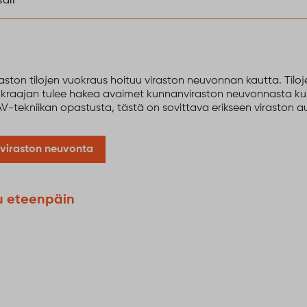
ali
ston tilojen vuokraus hoituu viraston neuvonnan kautta. Tiloje
uokraajan tulee hakea avaimet kunnanviraston neuvonnasta kun
AV-tekniikan opastusta, tästä on sovittava erikseen viraston a
viraston neuvonta
u eteenpäin