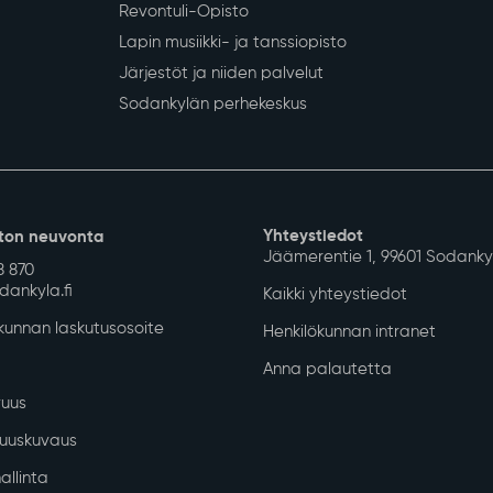
Revontuli-Opisto
Lapin musiikki- ja tanssiopisto
Järjestöt ja niiden palvelut
Sodankylän perhekeskus
Yhteystiedot
ton neuvonta
Jäämerentie 1, 99601 Sodanky
8 870
ankyla.fi
Kaikki yhteystiedot
unnan laskutusosoite
Henkilökunnan intranet
Anna palautetta
uus
isuuskuvaus
allinta