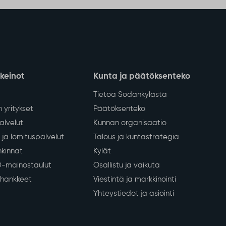
nkeinot
Kunta ja päätöksenteko
Tietoa Sodankylästä
 yritykset
Päätöksenteko
lvelut
Kunnan organisaatio
ja lomituspalvelut
Talous ja kuntastrategia
kinnat
Kylät
D-mainostaulut
Osallistu ja vaikuta
a hankkeet
Viestintä ja markkinointi
Yhteystiedot ja asiointi