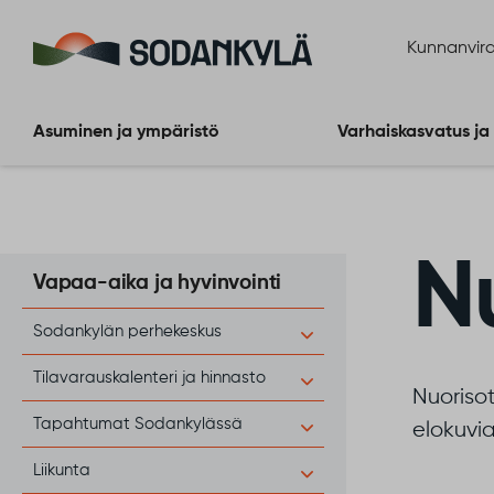
Siirry sisältöön
Kunnanvira
Asuminen ja ympäristö
Varhaiskasvatus ja
N
Vapaa-aika ja hyvinvointi
Sodankylän perhekeskus
Tilavarauskalenteri ja hinnasto
Nuoriso
Tapahtumat Sodankylässä
elokuvia
Liikunta