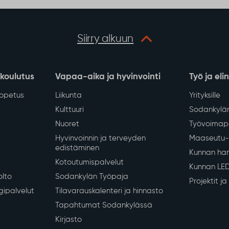
Siirry alkuun
 koulutus
Vapaa-aika ja hyvinvointi
Työ ja eli
iopetus
Liikunta
Yrityksille
Kulttuuri
Sodankylän
Nuoret
Työvoimapa
Hyvinvoinnin ja terveyden
Maaseutu- 
edistäminen
Kunnan han
Kotoutumispalvelut
Kunnan LE
olto
Sodankylän Työpaja
Projektit j
gipalvelut
Tilavarauskalenteri ja hinnasto
Tapahtumat Sodankylässä
Kirjasto