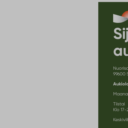
Si
au
Nuoriso
99600 
Aukiol
Maanan
Tii
Klo 17-
Keskivi