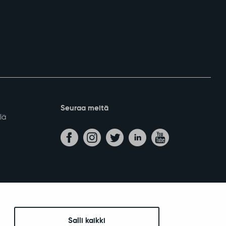
Seuraa meitä
lä
Salli kaikki