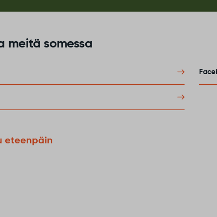
a meitä somessa
Face
u eteenpäin