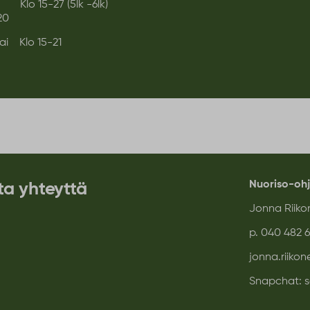
stai Klo 15-27 (5lk -6lk)
20
ai Klo 15-21
Nuoriso-oh
ta yhteyttä
Jonna Riiko
p.
040 482 
jonna.riiko
Snapchat: 