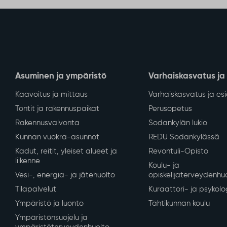
Asuminen ja ympäristö
Varhaiskasvatus ja
Kaavoitus ja mittaus
Varhaiskasvatus ja es
Tontit ja rakennuspaikat
Perusopetus
Rakennusvalvonta
Sodankylän lukio
Kunnan vuokra-asunnot
REDU Sodankylässä
Kadut, reitit, yleiset alueet ja
Revontuli-Opisto
liikenne
Koulu- ja
Vesi-, energia- ja jätehuolto
opiskelijaterveydenhu
Tilapalvelut
Kuraattori- ja psykolo
Ympäristö ja luonto
Tähtikunnan koulu
Ympäristönsuojelu ja