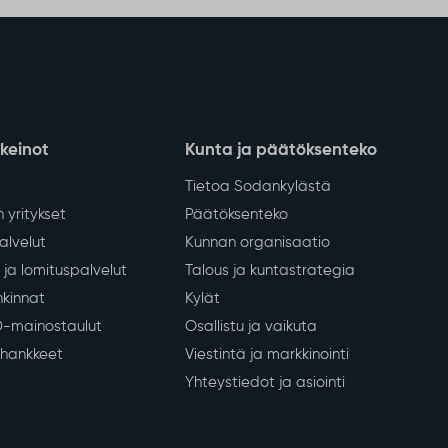
nkeinot
Kunta ja päätöksenteko
Tietoa Sodankylästä
 yritykset
Päätöksenteko
lvelut
Kunnan organisaatio
ja lomituspalvelut
Talous ja kuntastrategia
kinnat
Kylät
D-mainostaulut
Osallistu ja vaikuta
a hankkeet
Viestintä ja markkinointi
Yhteystiedot ja asiointi