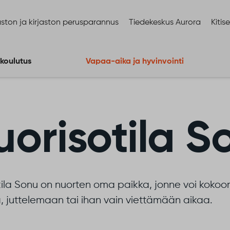
ston ja kirjaston perusparannus
Tiedekeskus Aurora
Kitis
 koulutus
Vapaa-aika ja hyvinvointi
uorisotila S
tila Sonu on nuorten oma paikka, jonne voi koko
, juttelemaan tai ihan vain viettämään aikaa.