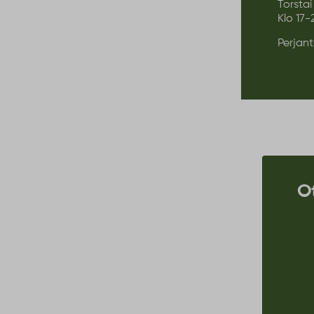
Tor
Klo 17-
Perjant
O