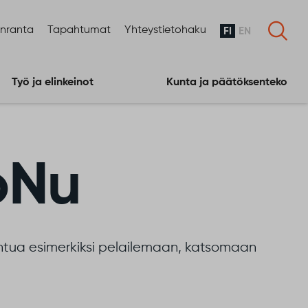
enranta
Tapahtumat
Yhteystietohaku
FI
EN
Työ ja elinkeinot
Kunta ja päätöksenteko
oNu
ontua esimerkiksi pelailemaan, katsomaan