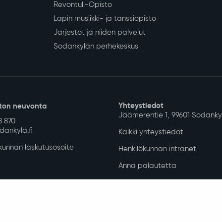
Revontuli-Opisto
Lapin musiikki- ja tanssiopisto
Järjestöt ja niiden palvelut
Sodankylän perhekeskus
Yhteystiedot
ton neuvonta
Jäämerentie 1, 99601 Sodanky
8 870
ankyla.fi
Kaikki yhteystiedot
unnan laskutusosoite
Henkilökunnan intranet
Anna palautetta
uus
isuuskuvaus
allinta