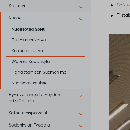
SoNu o
Kulttuuri
Tiista
Nuoret
Nuorisotila SoNu
Etsivä nuorisotyö
Koulunuorisotyö
Walkers Sodankylä
Harrastamisen Suomen malli
Nuorisoavustukset
Hyvinvoinnin ja terveyden
edistäminen
Kotoutumispalvelut
Sodankylän Työpaja