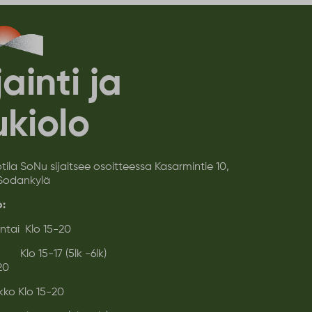
jainti ja
kiolo
tila SoNu sijaitsee osoitteessa Kasarmintie 10,
Sodankylä
o:
tai Klo 15-20
stai Klo 15-17 (5lk -6lk)
20
ikko Klo 15-20