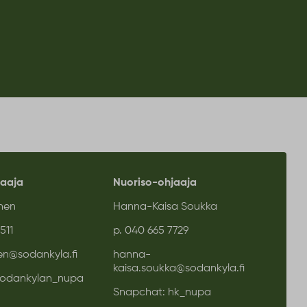
jaaja
Nuoriso-ohjaaja
nen
Hanna-Kaisa Soukka
6511
p.
040 665 7729
nen@sodankyla.fi
hanna-
kaisa.soukka@sodankyla.fi
sodankylan_nupa
Snapchat: hk_nupa