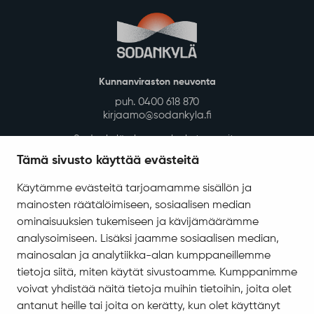
Kunnanviraston neuvonta
puh. 0400 618 870
kirjaamo@sodankyla.fi
Sodankylän kunnan laskutusosoite
Tämä sivusto käyttää evästeitä
Tietosuoja
Saavutettavuus
Käytämme evästeitä tarjoamamme sisällön ja
mainosten räätälöimiseen, sosiaalisen median
Asiakirjajulkisuuskuvaus
ominaisuuksien tukemiseen ja kävijämäärämme
Evästeiden hallinta
analysoimiseen. Lisäksi jaamme sosiaalisen median,
mainosalan ja analytiikka-alan kumppaneillemme
Yhteystiedot
tietoja siitä, miten käytät sivustoamme. Kumppanimme
Jäämerentie 1, 99601 Sodankylä
voivat yhdistää näitä tietoja muihin tietoihin, joita olet
Kaikki yhteystiedot
antanut heille tai joita on kerätty, kun olet käyttänyt