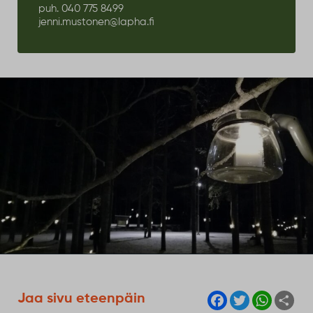
puh. 040 775 8499
jenni.mustonen@lapha.fi
F
T
W
S
Jaa sivu eteenpäin
a
w
h
h