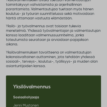
Yksilövalmennuksen avulla tuetaan valmentautujan
toimintakyvyn vahvistamista ja arjenhallinnan
parantamista. Valmentautujaa tuetaan myös hänen
koulutus- ja työuran suunnittelussa sekä motivoidaan
häntä ottamaan vastuuta elämästään.
Yksilö- ja työvalmennus ovat toisiaan tukevia
menetelmiä. Yhdessä työvalmentajan ja valmentautujan
kanssa laaditaan valmennussuunnitelma, jonka
toteutumista seurataan ja arvioidaan pajajakson
aikana.
Yksilövalmennuksen tavoitteena on valmentautujan
kokonaisvaltainen auttaminen, jota tehdään yhdessä
sosiaali-, terveys-, koulutus-, työllisyys- ja muiden alan
asiantuntijoiden kanssa.
Yksilövalmennus
Sosiaaliohjaaja
Jenni Mustonen