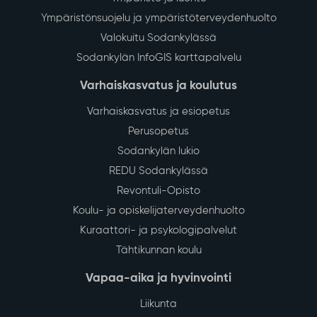
Ympäristönsuojelu ja ympäristöterveydenhuolto
Valokuitu Sodankylässä
Sodankylän InfoGIS karttapalvelu
Varhaiskasvatus ja koulutus
Varhaiskasvatus ja esiopetus
Perusopetus
Sodankylän lukio
REDU Sodankylässä
Revontuli-Opisto
Koulu- ja opiskelijaterveydenhuolto
Kuraattori- ja psykologipalvelut
Tähtikunnan koulu
Vapaa-aika ja hyvinvointi
Liikunta