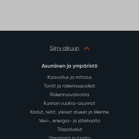
c
i
a
a
e
t
t
r
b
t
s
e
o
e
A
o
r
p
k
p
Siirry alkuun
Asuminen ja ympäristö
Kaavoitus ja mittaus
Tontit ja rakennuspaikat
Rakennusvalvonta
Kunnan vuokra-asunnot
Kadut, reitit, yleiset alueet ja liikenne
Vesi-, energia- ja jätehuolto
Tilapalvelut
Ympäristö ja luonto