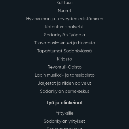
Kulttuuri
Nuoret
Hyvinvoinnin ja terveyden edistäminen
Kotoutumispalvelut
Sodankylän Työpaja
Tilavarauskalenteri ja hinnasto
Tapahtumat Sodankylässä
Kirjasto
Revontuli-Opisto
Lapin musiikki- ja tanssiopisto
Järjestöt ja niiden palvelut
Sodankylän perhekeskus
Työ ja elinkeinot
Yrityksille
Sodankylän yritykset