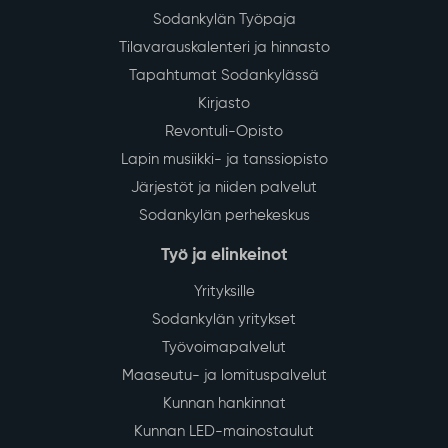
Sodankylän Työpaja
Tilavarauskalenteri ja hinnasto
Tapahtumat Sodankylässä
Kirjasto
Revontuli-Opisto
Lapin musiikki- ja tanssiopisto
Järjestöt ja niiden palvelut
Sodankylän perhekeskus
Työ ja elinkeinot
Yrityksille
Sodankylän yritykset
Työvoimapalvelut
Maaseutu- ja lomituspalvelut
Kunnan hankinnat
Kunnan LED-mainostaulut