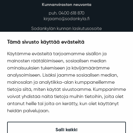
Kunnanviraston neuvonta
puh. 0400 618 870
kirjaamo@sodankyla.fi
Sodankylän kunnan laskutusosoite
Tietosuoja
Tämä sivusto käyttää evästeitä
Saavutettavuus
Käytämme evästeitä tarjoamamme sisällön ja
Asiakirjajulkisuuskuvaus
mainosten räätälöimiseen, sosiaalisen median
Evästeiden hallinta
ominaisuuksien tukemiseen ja kävijämäärämme
analysoimiseen. Lisäksi jaamme sosiaalisen median,
Yhteystiedot
mainosalan ja analytiikka-alan kumppaneillemme
Jäämerentie 1, 99601 Sodankylä
tietoja siitä, miten käytät sivustoamme. Kumppanimme
voivat yhdistää näitä tietoja muihin tietoihin, joita olet
Kaikki yhteystiedot
antanut heille tai joita on kerätty, kun olet käyttänyt
Henkilökunnan intranet
heidän palvelujaan.
Anna palautetta
Seuraa meitä
Salli kaikki