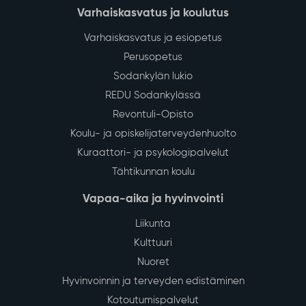
Varhaiskasvatus ja koulutus
Varhaiskasvatus ja esiopetus
Perusopetus
Sodankylän lukio
REDU Sodankylässä
Revontuli-Opisto
Koulu- ja opiskelijaterveydenhuolto
Kuraattori- ja psykologipalvelut
Tähtikunnan koulu
Vapaa-aika ja hyvinvointi
Liikunta
Kulttuuri
Nuoret
Hyvinvoinnin ja terveyden edistäminen
Kotoutumispalvelut