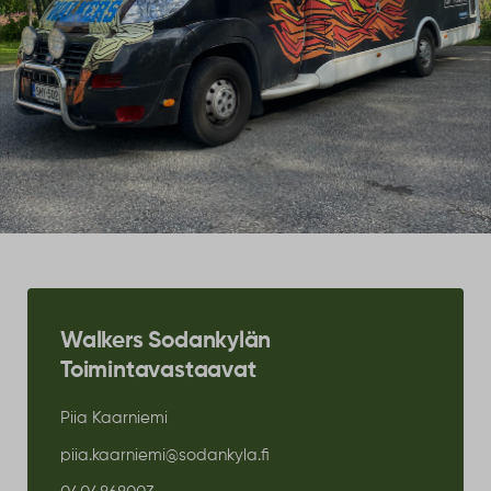
Walkers Sodankylän
Toimintavastaavat
Piia Kaarniemi
piia.kaarniemi@sodankyla.fi