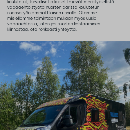
koulutetut, turvalliset aikuiset tekevät merkityksellistä
vapaaehtoistyötä nuorten parissa koulutetun
nuorisotyön ammattilaisen rinnalla. Otamme
mielellämme toimintaan mukaan myös uusia
vapaaehtoisia, joten jos nuorten kohtaaminen
kiinnostaa, ota rohkeasti yhteyttä.