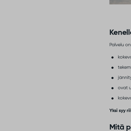
Kenell
Palvelu on
kokeva
tekemi
jännit
ovat u
kokeva
Yksi syy r
Mitä p