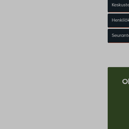
Keskuste
Henkilö
Seurant
O