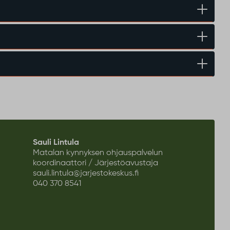
Sauli Lintula
Matalan kynnyksen ohjauspalvelun
koordinaattori / Järjestöavustaja
sauli.lintula@jarjestokeskus.fi
040 370 8541