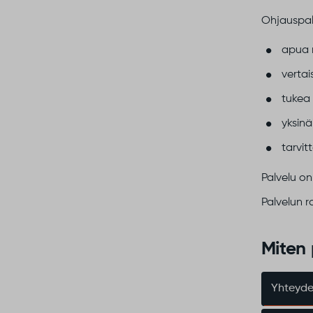
Ohjauspalv
apua 
vertai
tukea
yksin
tarvit
Palvelu o
Palvelun 
Miten 
Yhteyde