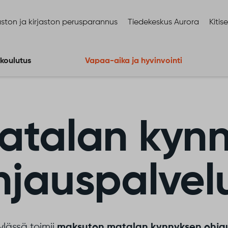
ston ja kirjaston perusparannus
Tiedekeskus Aurora
Kitis
 koulutus
Vapaa-aika ja hyvinvointi
atalan kyn
hjauspalvel
lässä toimii
maksuton matalan kynnyksen ohja