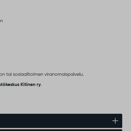
en
lon tai sosiaalitoimen viranomaispalvelu.
stökeskus Kitinen ry
.