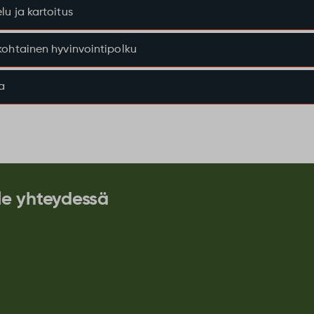
lu ja kartoitus
kohtainen hyvinvointipolku
a
le yhteydessä