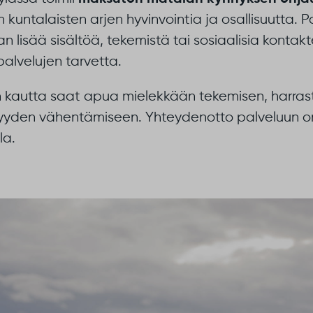
n kuntalaisten arjen hyvinvointia ja osallisuutta. Pa
n lisää sisältöä, tekemistä tai sosiaalisia kontak
palvelujen tarvetta.
n kautta saat apua mielekkään tekemisen, harrast
syyden vähentämiseen. Yhteydenotto palveluun on 
la.