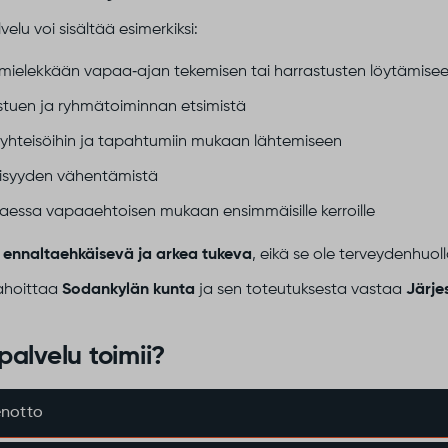
elu voi sisältää esimerkiksi:
mielekkään vapaa‑ajan tekemisen tai harrastusten löytämise
stuen ja ryhmätoiminnan etsimistä
 yhteisöihin ja tapahtumiin mukaan lähtemiseen
äisyyden vähentämistä
taessa vapaaehtoisen mukaan ensimmäisille kerroille
n
ennaltaehkäisevä ja arkea tukeva
, eikä se ole terveydenhuol
rahoittaa
Sodankylän kunta
ja sen toteutuksesta vastaa
Järje
palvelu toimii?
notto