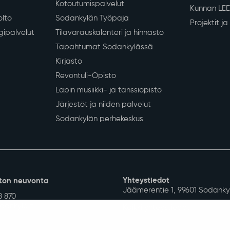
Kotoutumispalvelut
Kunnan LE
olto
Sodankylän Työpaja
Projektit j
gipalvelut
Tilavarauskalenteri ja hinnasto
Tapahtumat Sodankylässä
Kirjasto
Revontuli-Opisto
Lapin musiikki- ja tanssiopisto
Järjestöt ja niiden palvelut
Sodankylän perhekeskus
Yhteystiedot
ton neuvonta
Jäämerentie 1, 99601 Sodanky
8 870
ankyla.fi
Kaikki yhteystiedot
unnan laskutusosoite
Henkilökunnan intranet