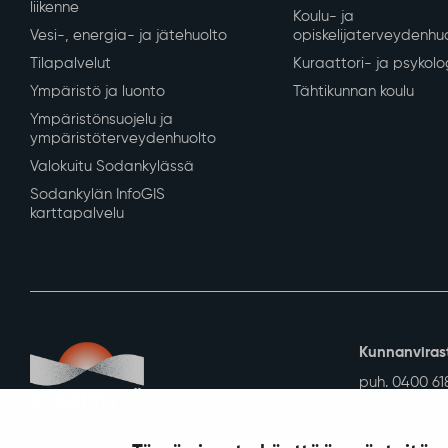
liikenne
Koulu- ja
Vesi-, energia- ja jätehuolto
opiskelijaterveydenhu
Tilapalvelut
Kuraattori- ja psykolo
Ympäristö ja luonto
Tähtikunnan koulu
Ympäristönsuojelu ja
ympäristöterveydenhuolto
Valokuitu Sodankylässä
Sodankylän InfoGIS
karttapalvelu
Kunnanviras
puh. 0400 61
kirjaamo@sod
Sodankylän k