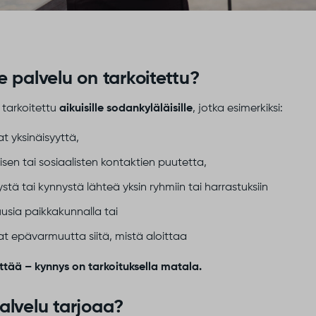
e palvelu on tarkoitettu?
 tarkoitettu
aikuisille sodankyläläisille
, jotka esimerkiksi:
t yksinäisyyttä,
sen tai sosiaalisten kontaktien puutetta,
ystä tai kynnystä lähteä yksin ryhmiin tai harrastuksiin
usia paikkakunnalla tai
t epävarmuutta siitä, mistä aloittaa
iittää – kynnys on tarkoituksella matala.
alvelu tarjoaa?