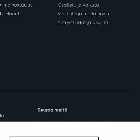
D-mainostaulut
Osallistu ja vaikuta
a hankkeet
Viestintä ja markkinointi
Yhteystiedot ja asiointi
Seuraa meitä
lä