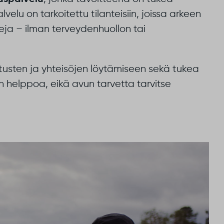
lvelu on tarkoitettu tilanteisiin, joissa arkeen
teja – ilman terveydenhuollon tai
usten ja yhteisöjen löytämiseen sekä tukea
helppoa, eikä avun tarvetta tarvitse