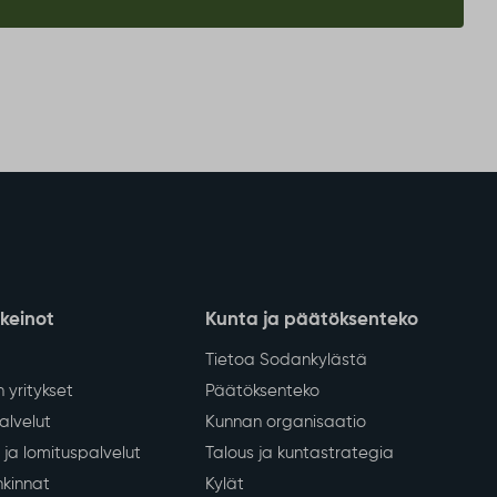
nkeinot
Kunta ja päätöksenteko
Tietoa Sodankylästä
 yritykset
Päätöksenteko
lvelut
Kunnan organisaatio
ja lomituspalvelut
Talous ja kuntastrategia
kinnat
Kylät