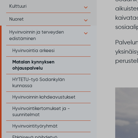
Kulttuuri
aikuiste
kaivataa
Nuoret
sosiaali
Hyvinvoinnin ja terveyden
edistäminen
Palvelu
Hyvinvointia arkeesi
yksinäi
perustel
Matalan kynnyksen
ohjauspalvelu
HYTETU-työ Sodankylän
kunnassa
Hyvinvoinnin kohdeavustukset
Hyvinvointikertomukset ja -
suunnitelmat
Hyvinvointityöryhmät
Ehkäisevä päihdetyö