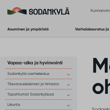
Siirry sisältöön
Kunnanvira
Asuminen ja ympäristö
Varhaiskasvatus ja
M
Vapaa-aika ja hyvinvointi
Sodankylän perhekeskus
o
Tilavarauskalenteri ja hinnasto
Tapahtumat Sodankylässä
Liikunta
Sodanky