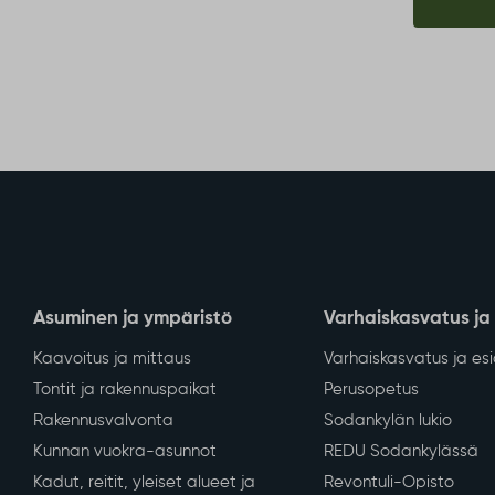
Asuminen ja ympäristö
Varhaiskasvatus ja
Kaavoitus ja mittaus
Varhaiskasvatus ja es
Tontit ja rakennuspaikat
Perusopetus
Rakennusvalvonta
Sodankylän lukio
Kunnan vuokra-asunnot
REDU Sodankylässä
Kadut, reitit, yleiset alueet ja
Revontuli-Opisto