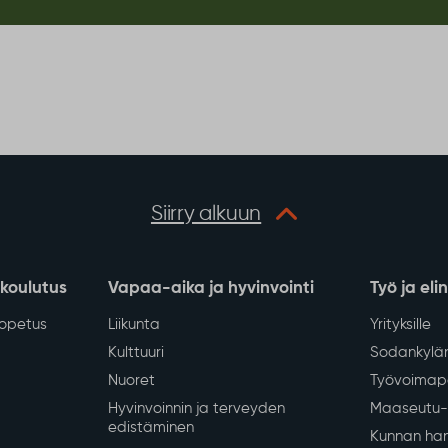
Siirry alkuun
 koulutus
Vapaa-aika ja hyvinvointi
Työ ja eli
iopetus
Liikunta
Yrityksille
Kulttuuri
Sodankylän
Nuoret
Työvoimapa
Hyvinvoinnin ja terveyden
Maaseutu- 
edistäminen
Kunnan han