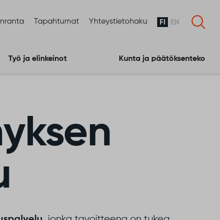
enranta
Tapahtumat
Yhteystietohaku
FI
EN
Työ ja elinkeinot
Kunta ja päätöksenteko
nyksen
u
, jonka tavoitteena on tukea
uspalvelu