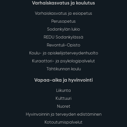
Varhaiskasvatus ja koulutus
Varhaiskasvatus ja esiopetus
Perusopetus
Sodankylän lukio
REDU Sodankylässä
Revontuli-Opisto
Koulu- ja opiskelijaterveydenhuolto
Kuraattori- ja psykologipalvelut
Tähtikunnan koulu
Vapaa-aika ja hyvinvointi
Liikunta
Kulttuuri
Nuoret
Hyvinvoinnin ja terveyden edistäminen
Kotoutumispalvelut