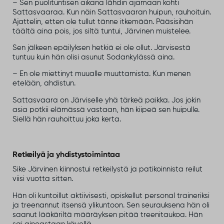
– Sen puolituntisen aikana lähdin ajamaan kohti
Sattasvaaraa. Kun näin Sattasvaaran huipun, rauhoituin.
Ajattelin, etten ole tullut tänne itkemään. Pääsisihän
täältä aina pois, jos siltä tuntui, Järvinen muistelee.
Sen jälkeen epäilyksen hetkiä ei ole ollut. Järvisestä
tuntuu kuin hän olisi asunut Sodankylässä aina.
– En ole miettinyt muualle muuttamista. Kun menen
etelään, ahdistun.
Sattasvaara on Järviselle yhä tärkeä paikka. Jos jokin
asia potkii elämässä vastaan, hän kiipeä sen huipulle.
Siellä hän rauhoittuu joka kerta.
Retkeilyä ja yhdistystoimintaa
Sike Järvinen kiinnostui retkeilystä ja patikoinnista reilut
viisi vuotta sitten.
Hän oli kuntoillut aktiivisesti, opiskellut personal traineriksi
ja treenannut itsensä ylikuntoon. Sen seurauksena hän oli
saanut lääkäriltä määräyksen pitää treenitaukoa. Hän