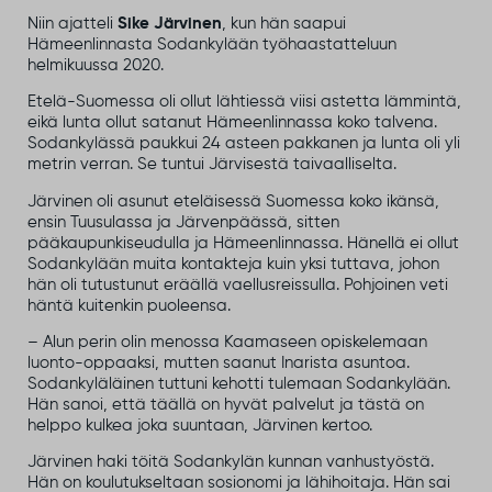
Niin ajatteli
Sike Järvinen
, kun hän saapui
Hämeenlinnasta Sodankylään työhaastatteluun
helmikuussa 2020.
Etelä-Suomessa oli ollut lähtiessä viisi astetta lämmintä,
eikä lunta ollut satanut Hämeenlinnassa koko talvena.
Sodankylässä paukkui 24 asteen pakkanen ja lunta oli yli
metrin verran. Se tuntui Järvisestä taivaalliselta.
Järvinen oli asunut eteläisessä Suomessa koko ikänsä,
ensin Tuusulassa ja Järvenpäässä, sitten
pääkaupunkiseudulla ja Hämeenlinnassa. Hänellä ei ollut
Sodankylään muita kontakteja kuin yksi tuttava, johon
hän oli tutustunut eräällä vaellusreissulla. Pohjoinen veti
häntä kuitenkin puoleensa.
– Alun perin olin menossa Kaamaseen opiskelemaan
luonto-oppaaksi, mutten saanut Inarista asuntoa.
Sodankyläläinen tuttuni kehotti tulemaan Sodankylään.
Hän sanoi, että täällä on hyvät palvelut ja tästä on
helppo kulkea joka suuntaan, Järvinen kertoo.
Järvinen haki töitä Sodankylän kunnan vanhustyöstä.
Hän on koulutukseltaan sosionomi ja lähihoitaja. Hän sai