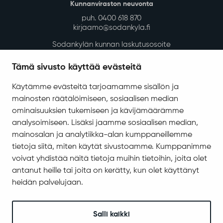
Kunnanviraston neuvonta
puh. 0400 618 870
kirjaamo@sodankyla.fi
Sodankylän kunnan laskutusosoite
Tietosuoja
Tämä sivusto käyttää evästeitä
Saavutettavuus
Käytämme evästeitä tarjoamamme sisällön ja
Asiakirjajulkisuuskuvaus
mainosten räätälöimiseen, sosiaalisen median
Evästeiden hallinta
ominaisuuksien tukemiseen ja kävijämäärämme
analysoimiseen. Lisäksi jaamme sosiaalisen median,
Yhteystiedot
mainosalan ja analytiikka-alan kumppaneillemme
Jäämerentie 1, 99601 Sodankylä
tietoja siitä, miten käytät sivustoamme. Kumppanimme
Kaikki yhteystiedot
voivat yhdistää näitä tietoja muihin tietoihin, joita olet
antanut heille tai joita on kerätty, kun olet käyttänyt
Henkilökunnan intranet
heidän palvelujaan.
Anna palautetta
Seuraa meitä
Salli kaikki