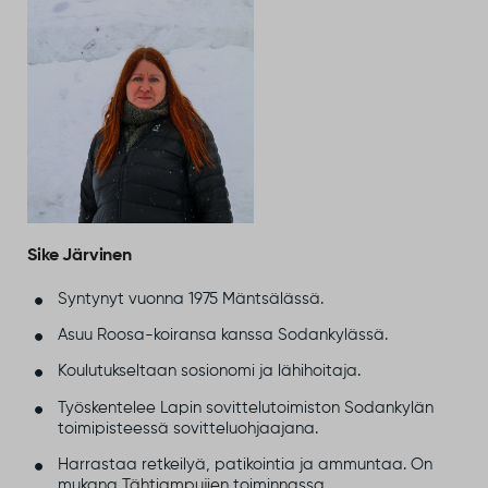
Sike Järvinen
Syntynyt vuonna 1975 Mäntsälässä.
Asuu Roosa-koiransa kanssa Sodankylässä.
Koulutukseltaan sosionomi ja lähihoitaja.
Työskentelee Lapin sovittelutoimiston Sodankylän
toimipisteessä sovitteluohjaajana.
Harrastaa retkeilyä, patikointia ja ammuntaa. On
mukana
Tähtiampujien
toiminnassa.