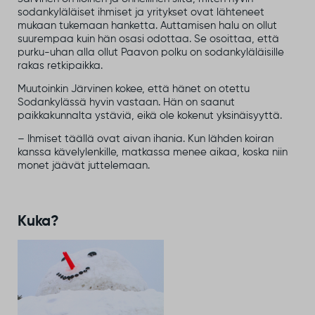
sodankyläläiset ihmiset ja yritykset ovat lähteneet
mukaan tukemaan hanketta. Auttamisen halu on ollut
suurempaa kuin hän osasi odottaa. Se osoittaa, että
purku-uhan alla ollut Paavon polku on sodankyläläisille
rakas retkipaikka.
Muutoinkin Järvinen kokee, että hänet on otettu
Sodankylässä hyvin vastaan. Hän on saanut
paikkakunnalta ystäviä, eikä ole kokenut yksinäisyyttä.
– Ihmiset täällä ovat aivan ihania. Kun lähden koiran
kanssa kävelylenkille, matkassa menee aikaa, koska niin
monet jäävät juttelemaan.
Kuka?