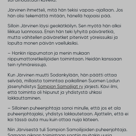
sai ainoastaan kävellä.
Järvinen ihmetteli, mitä hän tekisi vapaa-ajallaan. Jos
hän olisi tekemättä mitään, hänellä hajoaisi pää.
Silloin Järvinen löysi geokätköilyn. Sen myötä hän alkoi
liikkua luonnossa. Ensin hän teki lyhyitä päiväretkiä,
mutta vähitellen päiväretket pitenivät yöreissuiksi ja
lopulta monen päivän vaelluksiksi.
– Hankin riippumaton ja menin mukaan
riippumattoretkeilijöiden toimintaan. Heidän kanssaan
tein ryhmäreissuja.
Kun Järvinen muutti Sodankylään, hän päätti ottaa
selvää, millaista toimintaa paikallinen Suomen Ladun
jäsenyhdistys
Sompion Samoilijat ry
järjesti. Kävi ilmi,
että toiminta oli hiipunut ja yhdistystä uhkasi
lakkauttaminen.
– Silloinen puheenjohtaja sanoi minulle, että jos et ala
puheenjohtajaksi, yhdistys lakkautetaan. Ajattelin, että ei
kai tässä auta muu kuin ottaa nuija käteen.
Niin Järvisestä tuli Sompion Samoilijoiden puheenjohtaja.
Samaan aikaan toimintaan saatiin muitakin uusia