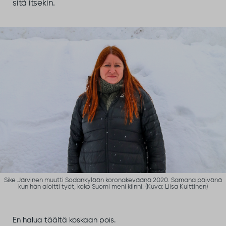
sitä itsekin.
Sike Järvinen muutti Sodankylään koronakeväänä 2020. Samana päivänä
kun hän aloitti työt, koko Suomi meni kiinni. (Kuva: Liisa Kuittinen)
En halua täältä koskaan pois.