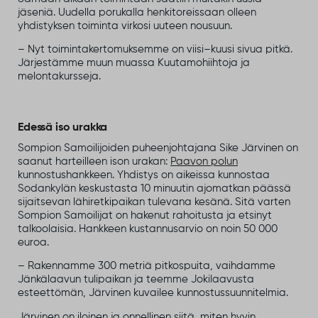
jäseniä. Uudella porukalla henkitoreissaan olleen
yhdistyksen toiminta virkosi uuteen nousuun.
– Nyt toimintakertomuksemme on viisi–kuusi sivua pitkä.
Järjestämme muun muassa Kuutamohiihtoja ja
melontakursseja.
Edessä iso urakka
Sompion Samoilijoiden puheenjohtajana Sike Järvinen on
saanut harteilleen ison urakan:
Paavon polun
kunnostushankkeen. Yhdistys on aikeissa kunnostaa
Sodankylän keskustasta 10 minuutin ajomatkan päässä
sijaitsevan lähiretkipaikan tulevana kesänä. Sitä varten
Sompion Samoilijat on hakenut rahoitusta ja etsinyt
talkoolaisia. Hankkeen kustannusarvio on noin 50 000
euroa.
– Rakennamme 300 metriä pitkospuita, vaihdamme
Jänkälaavun tulipaikan ja teemme Jokilaavusta
esteettömän, Järvinen kuvailee kunnostussuunnitelmia.
Järvinen on iloinen ja onnellinen siitä, miten hyvin