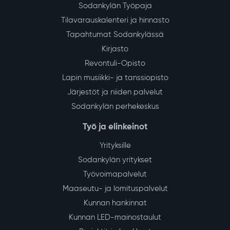
Sodankylän Työpaja
Tilavarauskalenteri ja hinnasto
Tapahtumat Sodankylässä
Kirjasto
Revontuli-Opisto
Lapin musiikki- ja tanssiopisto
Järjestöt ja niiden palvelut
Sodankylän perhekeskus
Työ ja elinkeinot
Yrityksille
Sodankylän yritykset
Työvoimapalvelut
Maaseutu- ja lomituspalvelut
Kunnan hankinnat
Kunnan LED-mainostaulut