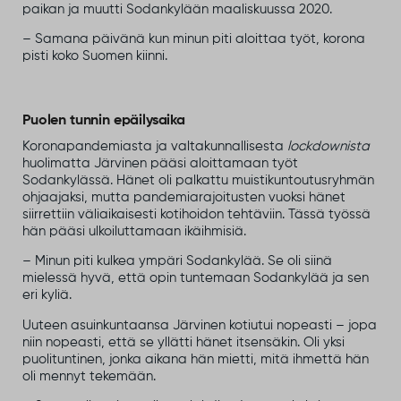
paikan ja muutti Sodankylään maaliskuussa 2020.
– Samana päivänä kun minun piti aloittaa työt, korona
pisti koko Suomen kiinni.
Puolen tunnin epäilysaika
Koronapandemiasta ja valtakunnallisesta
lockdownista
huolimatta Järvinen pääsi aloittamaan työt
Sodankylässä. Hänet oli palkattu muistikuntoutusryhmän
ohjaajaksi, mutta pandemiarajoitusten vuoksi hänet
siirrettiin väliaikaisesti kotihoidon tehtäviin. Tässä työssä
hän pääsi ulkoiluttamaan ikäihmisiä.
– Minun piti kulkea ympäri Sodankylää. Se oli siinä
mielessä hyvä, että opin tuntemaan Sodankylää ja sen
eri kyliä.
Uuteen asuinkuntaansa Järvinen kotiutui nopeasti – jopa
niin nopeasti, että se yllätti hänet itsensäkin. Oli yksi
puolituntinen, jonka aikana hän mietti, mitä ihmettä hän
oli mennyt tekemään.