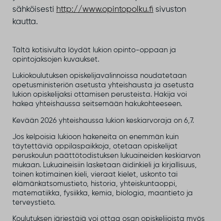
sähköisesti
http://www.opintopolku.fi
sivuston
kautta.
Tältä kotisivulta löydät lukion opinto-oppaan ja
opintojaksojen kuvaukset.
Lukiokoulutuksen opiskelijavalinnoissa noudatetaan
opetusministeriön asetusta yhteishausta ja asetusta
lukion opiskelijaksi ottamisen perusteista. Hakija voi
hakea yhteishaussa seitsemään hakukohteeseen.
Kevään 2026 yhteishaussa lukion keskiarvoraja on 6,7.
Jos kelpoisia lukioon hakeneita on enemmän kuin
täytettäviä oppilaspaikkoja, otetaan opiskelijat
peruskoulun päättötodistuksen lukuaineiden keskiarvon
mukaan. Lukuaineisiin lasketaan äidinkieli ja kirjallisuus,
toinen kotimainen kieli, vieraat kielet, uskonto tai
elämänkatsomustieto, historia, yhteiskuntaoppi,
matematiikka, fysiikka, kemia, biologia, maantieto ja
terveystieto.
Koulutuksen järjestäjä voi ottaa osan opiskelijoista myös