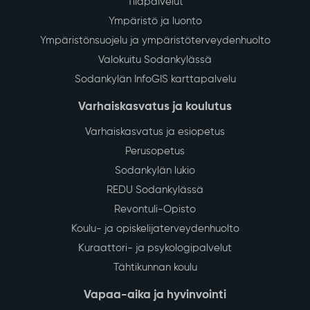
Tilapalvelut
Ympäristö ja luonto
Ympäristönsuojelu ja ympäristöterveydenhuolto
Valokuitu Sodankylässä
Sodankylän InfoGIS karttapalvelu
Varhaiskasvatus ja koulutus
Varhaiskasvatus ja esiopetus
Perusopetus
Sodankylän lukio
REDU Sodankylässä
Revontuli-Opisto
Koulu- ja opiskelijaterveydenhuolto
Kuraattori- ja psykologipalvelut
Tähtikunnan koulu
Vapaa-aika ja hyvinvointi