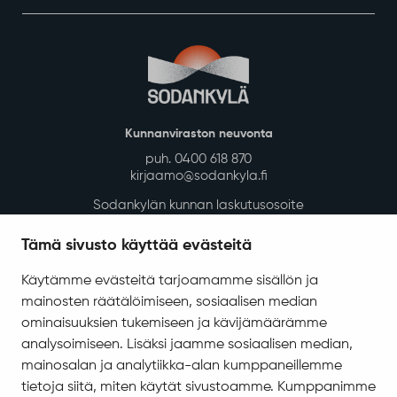
Kunnanviraston neuvonta
puh. 0400 618 870
kirjaamo@sodankyla.fi
Sodankylän kunnan laskutusosoite
Tietosuoja
Tämä sivusto käyttää evästeitä
Saavutettavuus
Käytämme evästeitä tarjoamamme sisällön ja
Asiakirjajulkisuuskuvaus
mainosten räätälöimiseen, sosiaalisen median
Evästeiden hallinta
ominaisuuksien tukemiseen ja kävijämäärämme
analysoimiseen. Lisäksi jaamme sosiaalisen median,
Yhteystiedot
mainosalan ja analytiikka-alan kumppaneillemme
Jäämerentie 1, 99601 Sodankylä
tietoja siitä, miten käytät sivustoamme. Kumppanimme