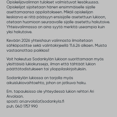
Opiskelijavalinnan tulokset valmistuvat kesäkuussa.
Opiskelijat sijoitetaan hänen ensimmäiselle sijalle
asettamaansa oppilaitokseen. Mikäli opiskelijan
keskiarvo ei riitä pääsyyn ensisijalle asetettuun lukioon,
otetaan huomioon seuraavalle sijalle asetettu hakutoive.
Yhteisvalinnassa on aina syytä merkitä useampia kuin
yksi hakutoive.
Kevään 2026 yhteishaun valinnasta ilmoitetaan
sähköpostitse sekä valintakirjeellä 11.6.26 alkaen. Muista
vastaanottaa paikkasi!
Voit hakeutua Sodankylän lukioon suorittamaan myös
yksittäisiä lukiokursseja, ilman että tähtäät lukion
päättötodistukseen tai ylioppilaskirjoituksiin.
Sodankylän lukiossa on tarjolla myös
aikuislukiovaihtoehto, johon on jatkuva haku.
Em. tapauksissa ole yhteydessä lukion rehtori Ari
Arvolaan.
sposti: ari.arvola(at)sodankyla.fi
puh. 040 1757 990