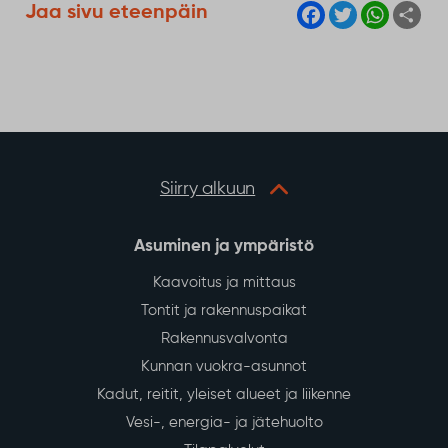
F
T
W
S
Jaa sivu eteenpäin
a
w
h
h
c
i
a
a
e
t
t
r
b
t
s
e
o
e
A
o
r
p
k
p
Siirry alkuun
Asuminen ja ympäristö
Kaavoitus ja mittaus
Tontit ja rakennuspaikat
Rakennusvalvonta
Kunnan vuokra-asunnot
Kadut, reitit, yleiset alueet ja liikenne
Vesi-, energia- ja jätehuolto