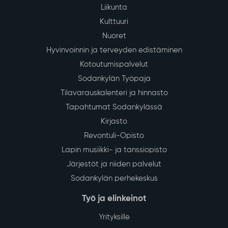
Liikunta
Kulttuuri
Nuoret
Hyvinvoinnin ja terveyden edistäminen
Kotoutumispalvelut
Sodankylän Työpaja
Tilavarauskalenteri ja hinnasto
Tapahtumat Sodankylässä
Kirjasto
Revontuli-Opisto
Lapin musiikki- ja tanssiopisto
Järjestöt ja niiden palvelut
Sodankylän perhekeskus
Työ ja elinkeinot
Yrityksille