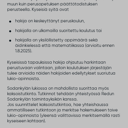
muun kuin perusopetuksen päättötodistuksen
perusteella. Kyseisiä syitä ovat
hakija on keskeyttänyt peruskoulun,
hakijalla on ulkomailla suoritettu koulutus tai
hakijalla on yksilöllistetty oppimäärä sekä
äidinkielessä että matematiikassa (arvioitu ennen
1.8.2025).
Kyseisissä tapauksissa hakija ohjautuu harkintaan
perustuvaan valintaan, jolloin koulutuksen järjestäjän
tulee arvioida näiden hakijoiden edellytykset suoriutua
lukio-opinnoista.
Sodankylän lukiossa on mahdollista suorittaa myös
kaksoistutkinto. Tutkinnot tehdään yhteistyössä Redun
Sodankylän toimintayksikön kanssa.
Jos suunnittelet kaksoistutkintoa, hae yhteishaussa
ammatilliseen tutkintoon ja merkitse hakemukseen toive
lukio-opinnoista (yleensä valittavissa merkitsemällä rasti
kyseiseen kohtaan).