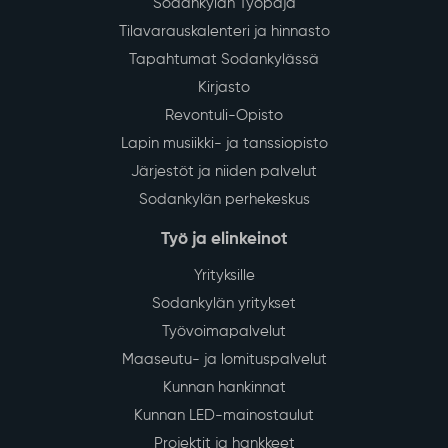
Sodankylän Työpaja
Tilavarauskalenteri ja hinnasto
Tapahtumat Sodankylässä
Kirjasto
Revontuli-Opisto
Lapin musiikki- ja tanssiopisto
Järjestöt ja niiden palvelut
Sodankylän perhekeskus
Työ ja elinkeinot
Yrityksille
Sodankylän yritykset
Työvoimapalvelut
Maaseutu- ja lomituspalvelut
Kunnan hankinnat
Kunnan LED-mainostaulut
Projektit ja hankkeet