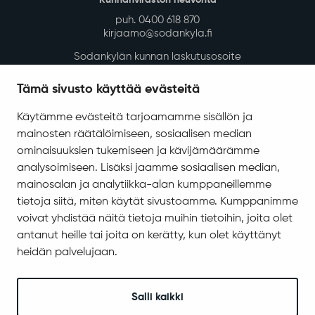
Kunnanviraston neuvonta
puh. 0400 618 870
kirjaamo@sodankyla.fi
Sodankylän kunnan laskutusosoite
Tietosuoja
Tämä sivusto käyttää evästeitä
Saavutettavuus
Käytämme evästeitä tarjoamamme sisällön ja
Asiakirjajulkisuuskuvaus
mainosten räätälöimiseen, sosiaalisen median
Evästeiden hallinta
ominaisuuksien tukemiseen ja kävijämäärämme
analysoimiseen. Lisäksi jaamme sosiaalisen median,
Yhteystiedot
mainosalan ja analytiikka-alan kumppaneillemme
Jäämerentie 1, 99601 Sodankylä
tietoja siitä, miten käytät sivustoamme. Kumppanimme
Kaikki yhteystiedot
voivat yhdistää näitä tietoja muihin tietoihin, joita olet
antanut heille tai joita on kerätty, kun olet käyttänyt
Henkilökunnan intranet
heidän palvelujaan.
Anna palautetta
Seuraa meitä
Salli kaikki