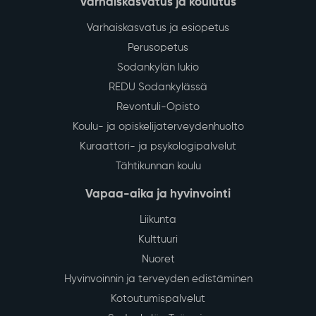
Varhaiskasvatus ja koulutus
Varhaiskasvatus ja esiopetus
Perusopetus
Sodankylän lukio
REDU Sodankylässä
Revontuli-Opisto
Koulu- ja opiskelijaterveydenhuolto
Kuraattori- ja psykologipalvelut
Tähtikunnan koulu
Vapaa-aika ja hyvinvointi
Liikunta
Kulttuuri
Nuoret
Hyvinvoinnin ja terveyden edistäminen
Kotoutumispalvelut