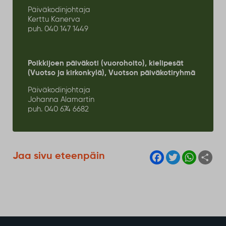
Päiväkodinjohtaja
Kerttu Kanerva
puh. 040 147 1449
Poikkijoen päiväkoti (vuorohoito), kielipesät
(Vuotso ja kirkonkylä), Vuotson päiväkotiryhmä
Päiväkodinjohtaja
Johanna Alamartin
puh. 040 674 6682
F
T
W
S
Jaa sivu eteenpäin
a
w
h
h
c
i
a
a
e
t
t
r
b
t
s
e
o
e
A
o
r
p
k
p