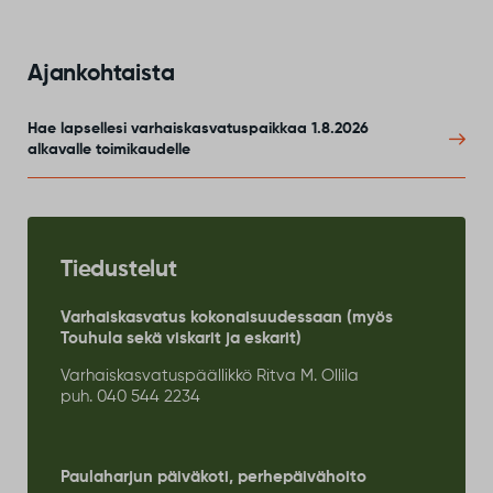
Ajankohtaista
Hae lapsellesi varhaiskasvatuspaikkaa 1.8.2026
alkavalle toimikaudelle
Tiedustelut
Varhaiskasvatus kokonaisuudessaan (myös
Touhula sekä viskarit ja eskarit)
Varhaiskasvatuspäällikkö Ritva M. Ollila
puh. 040 544 2234
Paulaharjun päiväkoti, perhepäivähoito