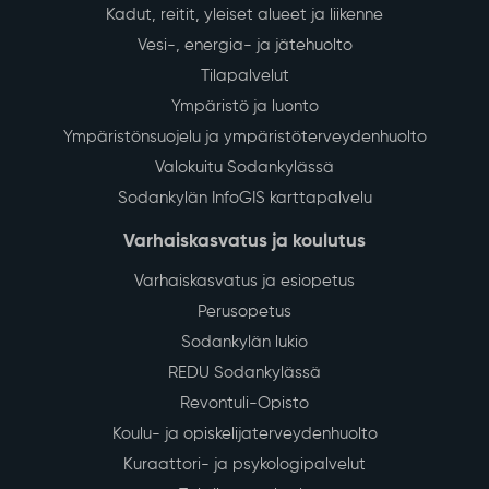
Kadut, reitit, yleiset alueet ja liikenne
Vesi-, energia- ja jätehuolto
Tilapalvelut
Ympäristö ja luonto
Ympäristönsuojelu ja ympäristöterveydenhuolto
Valokuitu Sodankylässä
Sodankylän InfoGIS karttapalvelu
Varhaiskasvatus ja koulutus
Varhaiskasvatus ja esiopetus
Perusopetus
Sodankylän lukio
REDU Sodankylässä
Revontuli-Opisto
Koulu- ja opiskelijaterveydenhuolto
Kuraattori- ja psykologipalvelut