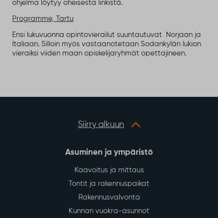
ohjelma löytyy oheisesta linkistä.
Programme, Tartu
Ensi lukuvuonna opintovierailut suuntautuvat Norjaan ja
Italiaan. Silloin myös vastaanotetaan Sodankylän lukion
vieraiksi viiden maan opiskelijaryhmät opettajineen.
Siirry alkuun
Asuminen ja ympäristö
Kaavoitus ja mittaus
Tontit ja rakennuspaikat
Rakennusvalvonta
Kunnan vuokra-asunnot