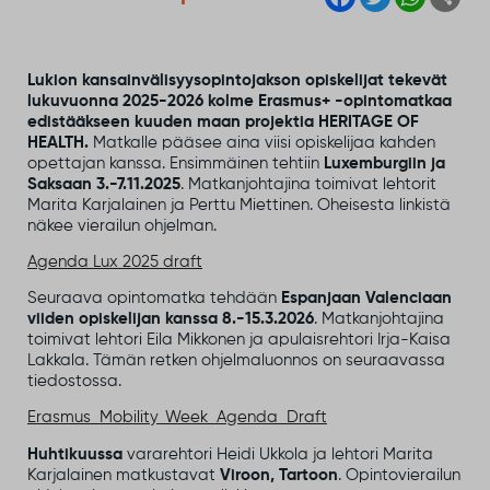
a
w
h
h
c
i
a
a
e
t
t
r
b
t
s
e
o
e
A
Lukion kansainvälisyysopintojakson opiskelijat tekevät
o
r
p
lukuvuonna 2025-2026 kolme Erasmus+ -opintomatkaa
k
p
edistääkseen kuuden maan projektia HERITAGE OF
HEALTH.
Matkalle pääsee aina viisi opiskelijaa kahden
opettajan kanssa. Ensimmäinen tehtiin
Luxemburgiin ja
Saksaan 3.-7.11.2025
. Matkanjohtajina toimivat lehtorit
Marita Karjalainen ja Perttu Miettinen. Oheisesta linkistä
näkee vierailun ohjelman.
Agenda Lux 2025 draft
Seuraava opintomatka tehdään
Espanjaan Valenciaan
viiden opiskelijan kanssa 8.-15.3.2026
. Matkanjohtajina
toimivat lehtori Eila Mikkonen ja apulaisrehtori Irja-Kaisa
Lakkala. Tämän retken ohjelmaluonnos on seuraavassa
tiedostossa.
Erasmus_Mobility_Week_Agenda_Draft
Huhtikuussa
vararehtori Heidi Ukkola ja lehtori Marita
Karjalainen matkustavat
Viroon, Tartoon
. Opintovierailun