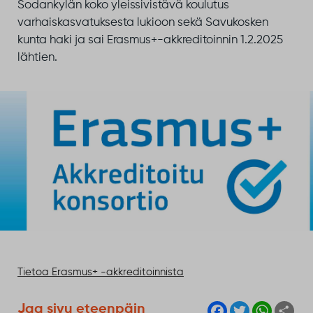
Sodankylän koko yleissivistävä koulutus
varhaiskasvatuksesta lukioon sekä Savukosken
kunta haki ja sai Erasmus+-akkreditoinnin 1.2.2025
lähtien.
Tietoa Erasmus+ -akkreditoinnista
F
T
W
S
Jaa sivu eteenpäin