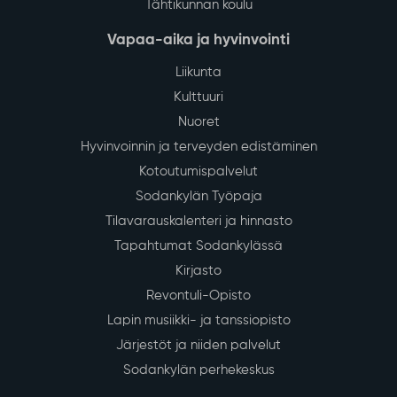
Tähtikunnan koulu
Vapaa-aika ja hyvinvointi
Liikunta
Kulttuuri
Nuoret
Hyvinvoinnin ja terveyden edistäminen
Kotoutumispalvelut
Sodankylän Työpaja
Tilavarauskalenteri ja hinnasto
Tapahtumat Sodankylässä
Kirjasto
Revontuli-Opisto
Lapin musiikki- ja tanssiopisto
Järjestöt ja niiden palvelut
Sodankylän perhekeskus