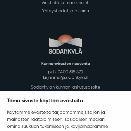
Viestintä ja markkinointi
Yhteystiedot ja asiointi
Kunnanviraston neuvonta
puh. 0400 618 870
kirjaamo@sodankyla.fi
Sodankylän kunnan laskutusosoite
Tietosuoja
Tämä sivusto käyttää evästeitä
Saavutettavuus
Käytämme evästeitä tarjoamamme sisällön ja
Asiakirjajulkisuuskuvaus
mainosten räätälöimiseen, sosiaalisen median
Evästeiden hallinta
ominaisuuksien tukemiseen ja kävijämäärämme