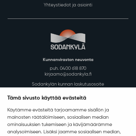
Yhteystiedot ja asiointi
Kunnanviraston neuvonta
puh. 0400 618 870
kirjaamo@sodankyla.fi
Sodankylän kunnan laskutusosoite
Tietosuoja
Tämä sivusto käyttää evästeitä
Saavutettavuus
Käytämme evästeitä tarjoamamme sisällön ja
Asiakirjajulkisuuskuvaus
mainosten räätälöimiseen, sosiaalisen median
Evästeiden hallinta
ominaisuuksien tukemiseen ja kävijämäärämme
analysoimiseen. Lisäksi jaamme sosiaalisen median,