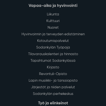
Vapaa-aika ja hyvinvointi
Liikunta
Kulttuuri
Nuoret
Hyvinvoinnin ja terveyden edistäminen
Kotoutumispalvelut
Sodankylän Työpaja
Tilavarauskalenteri ja hinnasto
Tapahtumat Sodankylässä
Kirjasto
Revontuli-Opisto
Lapin musiikki- ja tanssiopisto
Järjestöt ja niiden palvelut
Sodankylän perhekeskus
Työ ja elinkeinot