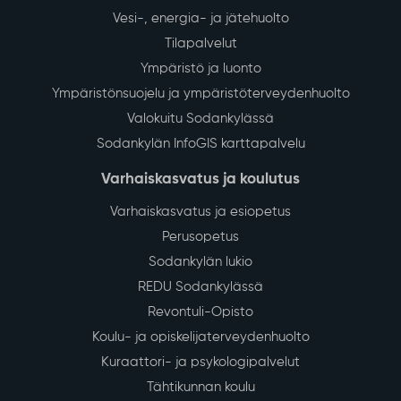
Vesi-, energia- ja jätehuolto
Tilapalvelut
Ympäristö ja luonto
Ympäristönsuojelu ja ympäristöterveydenhuolto
Valokuitu Sodankylässä
Sodankylän InfoGIS karttapalvelu
Varhaiskasvatus ja koulutus
Varhaiskasvatus ja esiopetus
Perusopetus
Sodankylän lukio
REDU Sodankylässä
Revontuli-Opisto
Koulu- ja opiskelijaterveydenhuolto
Kuraattori- ja psykologipalvelut
Tähtikunnan koulu