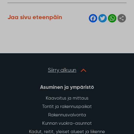
F
T
W
S
Jaa sivu eteenpäin
a
w
h
h
c
i
a
a
e
t
t
r
b
t
s
e
o
e
A
o
r
p
k
p
Siirry alkuun
Asuminen ja ympäristö
Kaavoitus ja mittaus
Tontit ja rakennuspaikat
Rakennusvalvonta
Kunnan vuokra-asunnot
Kadut, reitit, yleiset alueet ja liikenne