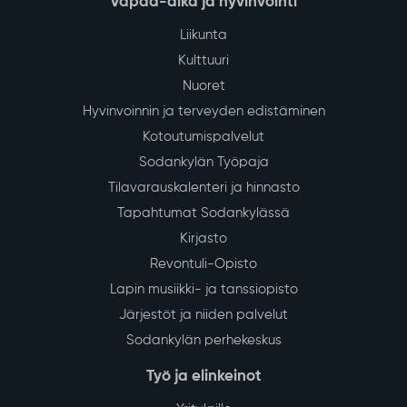
Vapaa-aika ja hyvinvointi
Liikunta
Kulttuuri
Nuoret
Hyvinvoinnin ja terveyden edistäminen
Kotoutumispalvelut
Sodankylän Työpaja
Tilavarauskalenteri ja hinnasto
Tapahtumat Sodankylässä
Kirjasto
Revontuli-Opisto
Lapin musiikki- ja tanssiopisto
Järjestöt ja niiden palvelut
Sodankylän perhekeskus
Työ ja elinkeinot