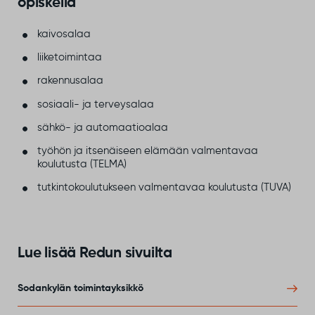
opiskella
kaivosalaa
liiketoimintaa
rakennusalaa
sosiaali- ja terveysalaa
sähkö- ja automaatioalaa
työhön ja itsenäiseen elämään valmentavaa
koulutusta (TELMA)
tutkintokoulutukseen valmentavaa koulutusta (TUVA)
Lue lisää Redun sivuilta
Sodankylän toimintayksikkö