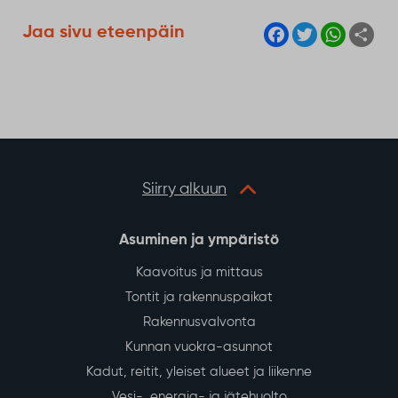
F
T
W
S
Jaa sivu eteenpäin
a
w
h
h
c
i
a
a
e
t
t
r
b
t
s
e
o
e
A
o
r
p
k
p
Siirry alkuun
Asuminen ja ympäristö
Kaavoitus ja mittaus
Tontit ja rakennuspaikat
Rakennusvalvonta
Kunnan vuokra-asunnot
Kadut, reitit, yleiset alueet ja liikenne
Vesi-, energia- ja jätehuolto