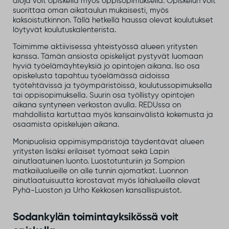
aloja voit opiskella myös oppisopimuksella. Opiskelun voit
suorittaa oman aikataulun mukaisesti, myös
kaksoistutkinnon. Tällä hetkellä haussa olevat koulutukset
löytyvät koulutuskalenterista.
Toimimme aktiivisessa yhteistyössä alueen yritysten
kanssa. Tämän ansiosta opiskelijat pystyvät luomaan
hyviä työelämäyhteyksiä jo opintojen aikana. Iso osa
opiskelusta tapahtuu työelämässä aidoissa
työtehtävissä ja työympäristöissä, koulutussopimuksella
tai oppisopimuksella. Suurin osa työllistyy opintojen
aikana syntyneen verkoston avulla. REDUssa on
mahdollista kartuttaa myös kansainvälistä kokemusta ja
osaamista opiskelujen aikana.
Monipuolisia oppimisympäristöjä täydentävät alueen
yritysten lisäksi erilaiset työmaat sekä Lapin
ainutlaatuinen luonto. Luostotunturiin ja Sompion
matkailualueille on alle tunnin ajomatkat. Luonnon
ainutlaatuisuutta korostavat myös lähialueilla olevat
Pyhä-Luoston ja Urho Kekkosen kansallispuistot.
Sodankylän toimintayksikössä voit