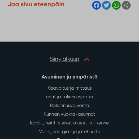
F
T
W
S
Jaa sivu eteenpäin
a
w
h
h
c
i
a
a
e
t
t
r
b
t
s
e
o
e
A
o
r
p
k
p
Siirry alkuun
Asuminen ja ympäristö
Kaavoitus ja mittaus
Tontit ja rakennuspaikat
Rakennusvalvonta
Kunnan vuokra-asunnot
Kadut, reitit, yleiset alueet ja liikenne
Vesi-, energia- ja jätehuolto