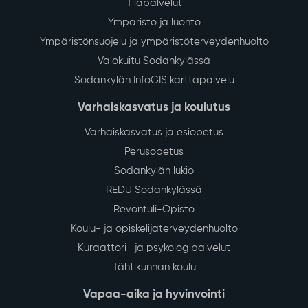
Tilapalvelut
Ympäristö ja luonto
Ympäristönsuojelu ja ympäristöterveydenhuolto
Valokuitu Sodankylässä
Sodankylän InfoGIS karttapalvelu
Varhaiskasvatus ja koulutus
Varhaiskasvatus ja esiopetus
Perusopetus
Sodankylän lukio
REDU Sodankylässä
Revontuli-Opisto
Koulu- ja opiskelijaterveydenhuolto
Kuraattori- ja psykologipalvelut
Tähtikunnan koulu
Vapaa-aika ja hyvinvointi