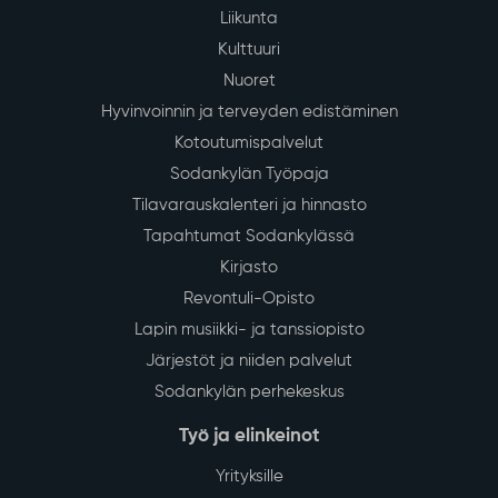
Liikunta
Kulttuuri
Nuoret
Hyvinvoinnin ja terveyden edistäminen
Kotoutumispalvelut
Sodankylän Työpaja
Tilavarauskalenteri ja hinnasto
Tapahtumat Sodankylässä
Kirjasto
Revontuli-Opisto
Lapin musiikki- ja tanssiopisto
Järjestöt ja niiden palvelut
Sodankylän perhekeskus
Työ ja elinkeinot
Yrityksille