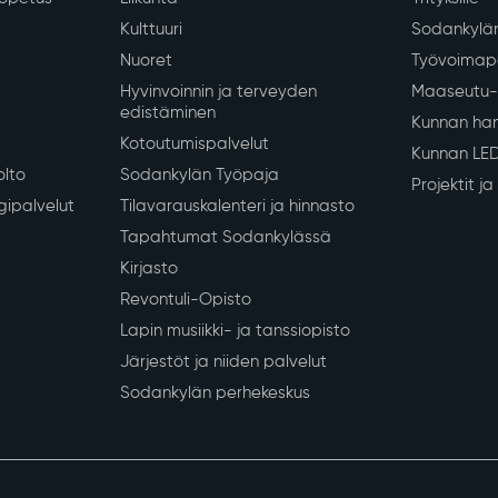
Kulttuuri
Sodankylän
Nuoret
Työvoimapa
Hyvinvoinnin ja terveyden
Maaseutu- 
edistäminen
Kunnan han
Kotoutumispalvelut
Kunnan LE
olto
Sodankylän Työpaja
Projektit j
gipalvelut
Tilavarauskalenteri ja hinnasto
Tapahtumat Sodankylässä
Kirjasto
Revontuli-Opisto
Lapin musiikki- ja tanssiopisto
Järjestöt ja niiden palvelut
Sodankylän perhekeskus