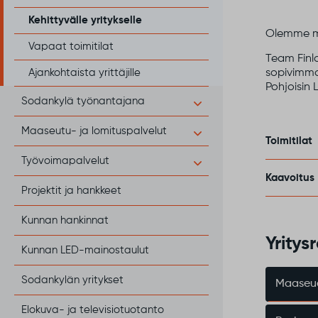
Kehittyvälle yritykselle
Olemme muk
Vapaat toimitilat
Team Finla
Ajankohtaista yrittäjille
sopivimmat
Pohjoisin 
Sodankylä työnantajana
Maaseutu- ja lomituspalvelut
Toimitilat
Työvoimapalvelut
Kaavoitus
Projektit ja hankkeet
Kunnan hankinnat
Yritys
Kunnan LED-mainostaulut
Sodankylän yritykset
Maaseud
Elokuva- ja televisiotuotanto