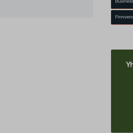
Busines
Finnver
Yh