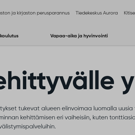
ston ja kirjaston perusparannus
Tiedekeskus Aurora
Kitis
 koulutus
Vapaa-aika ja hyvinvointi
hittyvälle y
tykset tukevat alueen elinvoimaa luomalla uusia 
iminnan kehittämisen eri vaiheisiin, kuten tonttiasioi
älistymispalveluihin.