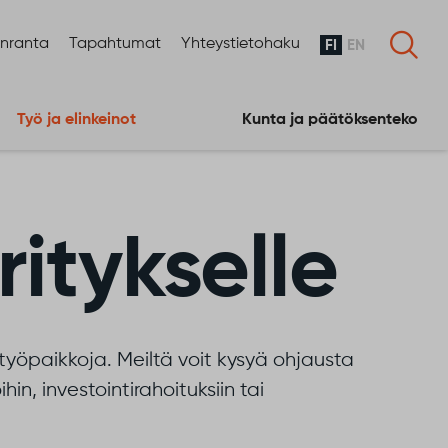
enranta
Tapahtumat
Yhteystietohaku
FI
EN
Työ ja elinkeinot
Kunta ja päätöksenteko
ritykselle
työpaikkoja. Meiltä voit kysyä ohjausta
hin, investointirahoituksiin tai