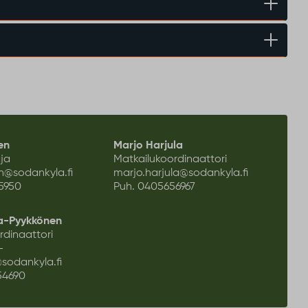
en
Marjo Harjula
aja
Matkailukoordinaattori
en@sodankyla.fi
marjo.harjula@sodankyla.fi
5950
Puh.
0405656967
la-Pyykkönen
rdinaattori
-
sodankyla.fi
54690