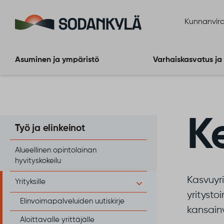
Siirry sisältöön
Kunnanvira
Asuminen ja ympäristö
Varhaiskasvatus ja
Ke
Työ ja elinkeinot
Alueellinen opintolainan
hyvityskokeilu
Kasvuyri
Yrityksille
yritysto
Elinvoimapalveluiden uutiskirje
kansainv
Aloittavalle yrittäjälle