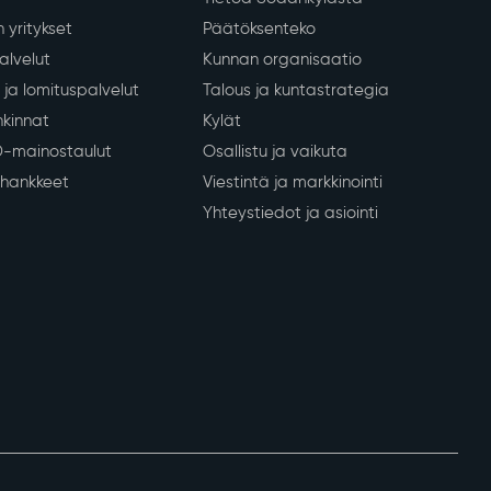
 yritykset
Päätöksenteko
lvelut
Kunnan organisaatio
ja lomituspalvelut
Talous ja kuntastrategia
kinnat
Kylät
D-mainostaulut
Osallistu ja vaikuta
a hankkeet
Viestintä ja markkinointi
Yhteystiedot ja asiointi