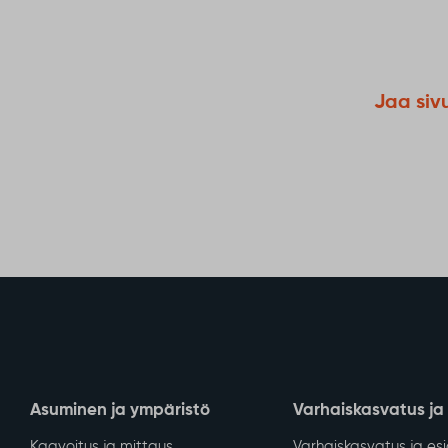
Jaa siv
Asuminen ja ympäristö
Varhaiskasvatus ja
Kaavoitus ja mittaus
Varhaiskasvatus ja es