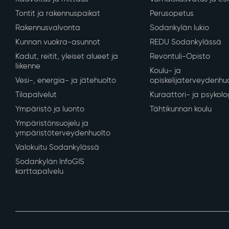
Tontit ja rakennuspaikat
Perusopetus
Rakennusvalvonta
Sodankylän lukio
Kunnan vuokra-asunnot
REDU Sodankylässä
Kadut, reitit, yleiset alueet ja
Revontuli-Opisto
liikenne
Koulu- ja
Vesi-, energia- ja jätehuolto
opiskelijaterveydenhu
Tilapalvelut
Kuraattori- ja psykolo
Ympäristö ja luonto
Tähtikunnan koulu
Ympäristönsuojelu ja
ympäristöterveydenhuolto
Valokuitu Sodankylässä
Sodankylän InfoGIS
karttapalvelu