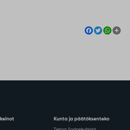
Facebook
Twitter
WhatsA
Sha
nkeinot
Kunta ja päätöksenteko
Tietoa Sodankylästä