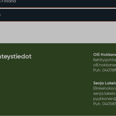
s Finland
a
Olli Hokkan
teystiedot
Kehitysjoht
olli.hokkan
Puh.
040769
Senja Lake
Elinkeinokoo
senja.lakela
pyykkonen@
Puh.
04058