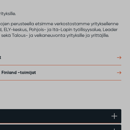
yksille.
etojen perusteella etsimme verkostostamme yrityksellenne
, ELY-keskus, Pohjois- ja Itä-Lapin työllisyysalue, Leader
ekä Talous- ja velkaneuvonta yrityksille ja yrittäjille.
t
Finland -toimijat