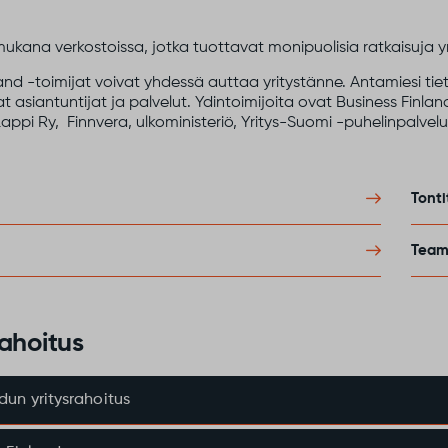
ana verkostoissa, jotka tuottavat monipuolisia ratkaisuja yrit
nd -toimijat voivat yhdessä auttaa yritystänne. Antamiesi ti
 asiantuntijat ja palvelut. Ydintoimijoita ovat Business Finland
Lappi Ry, Finnvera, ulkoministeriö, Yritys-Suomi -puhelinpalvelu s
Tonti
Team 
rahoitus
un yritysrahoitus