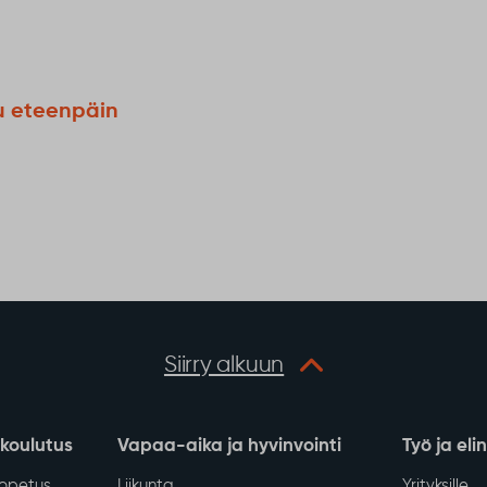
u eteenpäin
Siirry alkuun
 koulutus
Vapaa-aika ja hyvinvointi
Työ ja eli
iopetus
Liikunta
Yrityksille