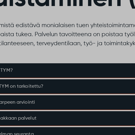
ymistä edistävä monialaisen tuen yhteistoimintamal
aista tukea. Palvelun tavoitteena on poistaa työlli
ilanteeseen, terveydentilaan, työ- ja toimintak
 TYM?
 TYM on tarkoitettu?
arpeen arviointi
akkaan palvelut
elman seuranta