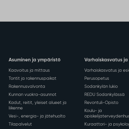
Asuminen ja ympäristö
Varhaiskasvatus ja
Kaavoitus ja mittaus
Varhaiskasvatus ja es
Tontit ja rakennuspaikat
Perusopetus
Rakennusvalvonta
Sodankylän lukio
Kunnan vuokra-asunnot
REDU Sodankylässä
Kadut, reitit, yleiset alueet ja
Revontuli-Opisto
liikenne
Koulu- ja
Vesi-, energia- ja jätehuolto
opiskelijaterveydenhu
Tilapalvelut
Kuraattori- ja psykolo