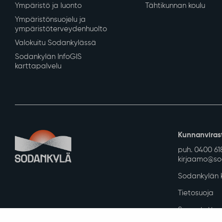
Ympäristö ja luonto
Tähtikunnan koulu
Ympäristönsuojelu ja
ympäristöterveydenhuolto
Valokuitu Sodankylässä
Sodankylän InfoGIS
karttapalvelu
Kunnanviras
puh. 0400 61
kirjaamo@sod
Sodankylän k
Tietosuoja
Saavutettav