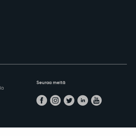
Seuraa meitä
lä