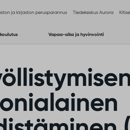
ston ja kirjaston perusparannus
Tiedekeskus Aurora
Kitis
 koulutus
Vapaa-aika ja hyvinvointi
yöllistymise
onialainen
distäminen 