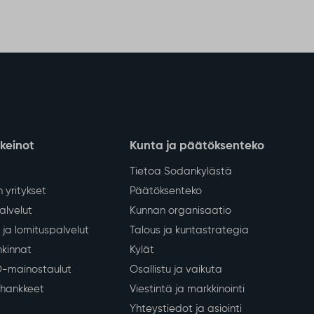
nkeinot
Kunta ja päätöksenteko
Tietoa Sodankylästä
 yritykset
Päätöksenteko
lvelut
Kunnan organisaatio
ja lomituspalvelut
Talous ja kuntastrategia
kinnat
Kylät
D-mainostaulut
Osallistu ja vaikuta
a hankkeet
Viestintä ja markkinointi
Yhteystiedot ja asiointi