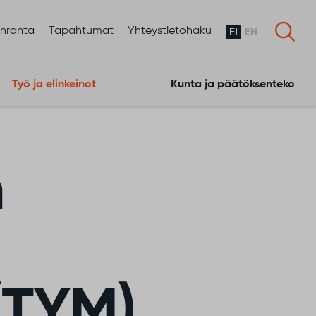
enranta
Tapahtumat
Yhteystietohaku
FI
EN
Työ ja elinkeinot
Kunta ja päätöksenteko
n
(TYM)