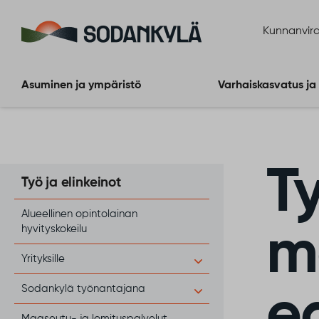
Siirry sisältöön
Kunnanvira
Asuminen ja ympäristö
Varhaiskasvatus ja
T
Työ ja elinkeinot
Alueellinen opintolainan
hyvityskokeilu
m
Yrityksille
Sodankylä työnantajana
e
Maaseutu- ja lomituspalvelut