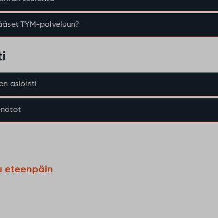
ääset TYM-palveluun?
i
n asiointi
notot
u eteenpäin