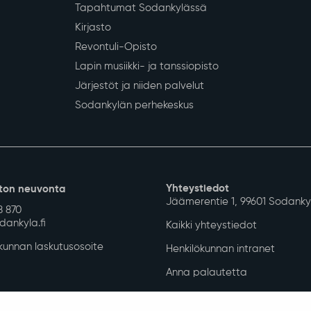
Tapahtumat Sodankylässä
Kirjasto
Revontuli-Opisto
Lapin musiikki- ja tanssiopisto
Järjestöt ja niiden palvelut
Sodankylän perhekeskus
Yhteystiedot
ton neuvonta
Jäämerentie 1, 99601 Sodanky
8 870
ankyla.fi
Kaikki yhteystiedot
unnan laskutusosoite
Henkilökunnan intranet
Anna palautetta
uus