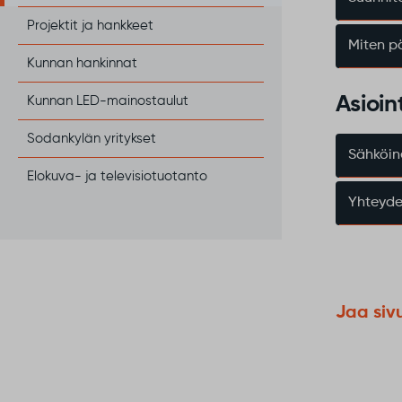
Projektit ja hankkeet
Miten p
Kunnan hankinnat
Asioint
Kunnan LED-mainostaulut
Sodankylän yritykset
Sähköine
Elokuva- ja televisiotuotanto
Yhteyde
Jaa siv