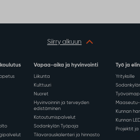
Siirry alkuun
 koulutus
Vapaa-aika ja hyvinvointi
Työ ja eli
iopetus
Liikunta
Yrityksille
Kulttuuri
Sodankylän
Nuoret
Työvoimapa
Hyvinvoinnin ja terveyden
Maaseutu- 
edistäminen
Kunnan han
Kotoutumispalvelut
Kunnan LE
olto
Sodankylän Työpaja
Projektit j
gipalvelut
Tilavarauskalenteri ja hinnasto