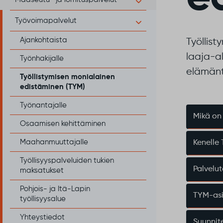
Työvoimapalvelut
Ajankohtaista
Työllist
laaja-al
Työnhakijalle
elämänt
Työllistymisen monialainen
edistäminen (TYM)
Työnantajalle
Mikä on
Osaamisen kehittäminen
Maahanmuuttajalle
Kenelle
Työllisyyspalveluiden tukien
Palvelut
maksatukset
Pohjois- ja Itä-Lapin
TYM-asi
työllisyysalue
Yhteystiedot
Suunnit