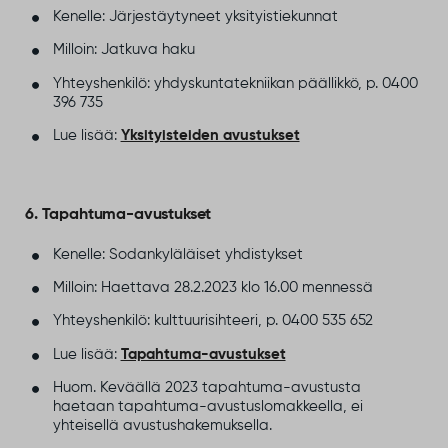
Kenelle: Järjestäytyneet yksityistiekunnat
Milloin: Jatkuva haku
Yhteyshenkilö: yhdyskuntatekniikan päällikkö, p. 0400
396 735
Lue lisää:
Yksityisteiden avustukset
6. Tapahtuma-avustukset
Kenelle: Sodankyläläiset yhdistykset
Milloin: Haettava 28.2.2023 klo 16.00 mennessä
Yhteyshenkilö: kulttuurisihteeri, p. 0400 535 652
Lue lisää:
Tapahtuma-avustukset
Huom. Keväällä 2023 tapahtuma-avustusta
haetaan tapahtuma-avustuslomakkeella, ei
yhteisellä avustushakemuksella.