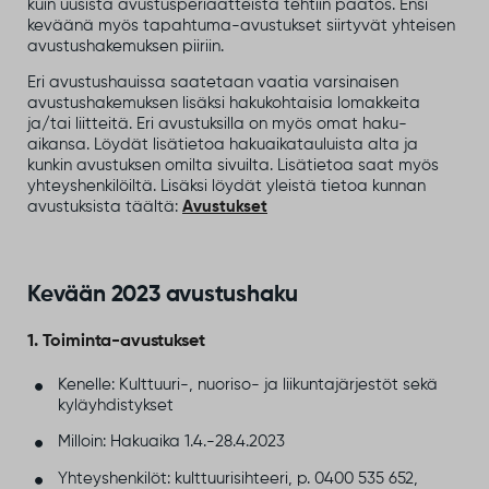
kuin uusista avustusperiaatteista tehtiin päätös. Ensi
keväänä myös tapahtuma-avustukset siirtyvät yhteisen
avustushakemuksen piiriin.
Eri avustushauissa saatetaan vaatia varsinaisen
avustushakemuksen lisäksi hakukohtaisia lomakkeita
ja/tai liitteitä. Eri avustuksilla on myös omat haku-
aikansa. Löydät lisätietoa hakuaikatauluista alta ja
kunkin avustuksen omilta sivuilta. Lisätietoa saat myös
yhteyshenkilöiltä. Lisäksi löydät yleistä tietoa kunnan
avustuksista täältä:
Avustukset
Kevään 2023 avustushaku
1. Toiminta-avustukset
Kenelle: Kulttuuri-, nuoriso- ja liikuntajärjestöt sekä
kyläyhdistykset
Milloin: Hakuaika 1.4.-28.4.2023
Yhteyshenkilöt: kulttuurisihteeri, p. 0400 535 652,