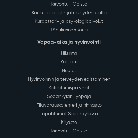
Revontuli-Opisto
Koulu- ja opiskelijaterveydenhuolto
Kuraattori- ja psykologipalvelut
Tähtikunnan koulu
Vapaa-aika ja hyvinvointi
Liikunta
Kulttuuri
Nuoret
Hyvinvoinnin ja terveyden edistäminen
Kotoutumispalvelut
Sodankylän Työpaja
Tilavarauskalenteri ja hinnasto
Tapahtumat Sodankylässä
Kirjasto
Revontuli-Opisto