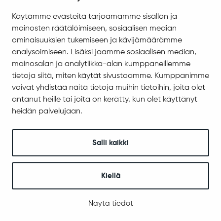
Saavutettavuus
Käytämme evästeitä tarjoamamme sisällön ja
Asiakirjajulkisuuskuvaus
mainosten räätälöimiseen, sosiaalisen median
Evästeiden hallinta
ominaisuuksien tukemiseen ja kävijämäärämme
analysoimiseen. Lisäksi jaamme sosiaalisen median,
Yhteystiedot
mainosalan ja analytiikka-alan kumppaneillemme
Jäämerentie 1, 99601 Sodankylä
tietoja siitä, miten käytät sivustoamme. Kumppanimme
Kaikki yhteystiedot
voivat yhdistää näitä tietoja muihin tietoihin, joita olet
antanut heille tai joita on kerätty, kun olet käyttänyt
Henkilökunnan intranet
heidän palvelujaan.
Anna palautetta
Seuraa meitä
Salli kaikki
Kiellä
© 2025 Sodankylä
Digi- ja mainostoimisto Höyry Rovaniemi ja Oulu
Näytä tiedot