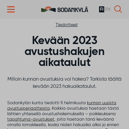
FI
EN
Siirry sisältöön
Tiedotteet
Kevään 2023
avustushakujen
aikataulut
Milloin kunnan avustuksia voi hakea? Tarkista täältä
kevään 2023 hakuaikataulut.
Sodankylän kunta tiedotti 9. helmikuuta
kunnan uusista
avustusperiaatteista
. Kaikkia avustuksia haetaan tästä
lähtien yhteisellä avustushakemuksella – poikkeuksena
tapahtuma-avustukset
, joita haetaan tänä keväänä
omalla lomakkeella, koska niiden hakuaika alkoi jo ennen