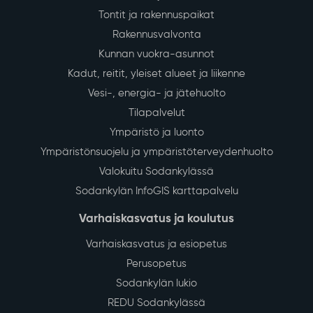
Tontit ja rakennuspaikat
Rakennusvalvonta
Kunnan vuokra-asunnot
Kadut, reitit, yleiset alueet ja liikenne
Vesi-, energia- ja jätehuolto
Tilapalvelut
Ympäristö ja luonto
Ympäristönsuojelu ja ympäristöterveydenhuolto
Valokuitu Sodankylässä
Sodankylän InfoGIS karttapalvelu
Varhaiskasvatus ja koulutus
Varhaiskasvatus ja esiopetus
Perusopetus
Sodankylän lukio
REDU Sodankylässä