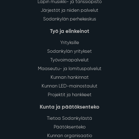
Lapin musiikki- ja tanssiopisto
Järjestöt ja niiden palvelut
Sodankylän perhekeskus
Työ ja elinkeinot
Yrityksille
Sodankylän yritykset
Työvoimapalvelut
Maaseutu- ja lomituspalvelut
Kunnan hankinnat
Kunnan LED-mainostaulut
Projektit ja hankkeet
Kunta ja päätöksenteko
Tietoa Sodankylästä
Päätöksenteko
Kunnan organisaatio