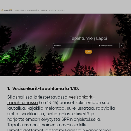
1. Vesisankarit-tapahtuma la 1.10.
Siilashallissa järjestettävässä
Vesisankarit-
tapahtumassa
(klo 13-16) pääset kokeilemaan sup-
lautailua, kajakilla melontaa, sukellusrataa, räpylöillä
uintia, snorklausta, uintia pelastusliiveillä ja
harjoittelemaan elvytystä SPR:n ohjeistuksella.
Tapahtuma on ilmainen ja avoin kaikille.
Uimataidottomat lapset mukaan vain vanhempien