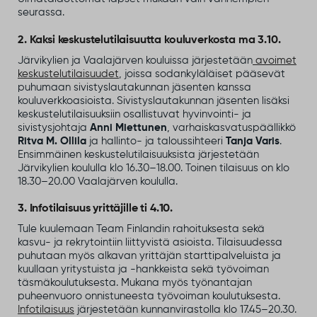
seurassa.
2. Kaksi keskustelutilaisuutta kouluverkosta ma 3.10.
Järvikylien ja Vaalajärven kouluissa järjestetään
avoimet
keskustelutilaisuudet
, joissa sodankyläläiset pääsevät
puhumaan sivistyslautakunnan jäsenten kanssa
kouluverkkoasioista. Sivistyslautakunnan jäsenten lisäksi
keskustelutilaisuuksiin osallistuvat hyvinvointi- ja
sivistysjohtaja
Anni Miettunen
, varhaiskasvatuspäällikkö
Ritva M. Ollila
ja hallinto- ja taloussihteeri
Tanja Varis
.
Ensimmäinen keskustelutilaisuuksista järjestetään
Järvikylien koululla klo 16.30–18.00. Toinen tilaisuus on klo
18.30–20.00 Vaalajärven koululla.
3. Infotilaisuus yrittäjille ti 4.10.
Tule kuulemaan Team Finlandin rahoituksesta sekä
kasvu- ja rekrytointiin liittyvistä asioista. Tilaisuudessa
puhutaan myös alkavan yrittäjän starttipalveluista ja
kuullaan yritystuista ja -hankkeista sekä työvoiman
täsmäkoulutuksesta. Mukana myös työnantajan
puheenvuoro onnistuneesta työvoiman koulutuksesta.
Infotilaisuus
järjestetään kunnanvirastolla klo 17.45–20.30.