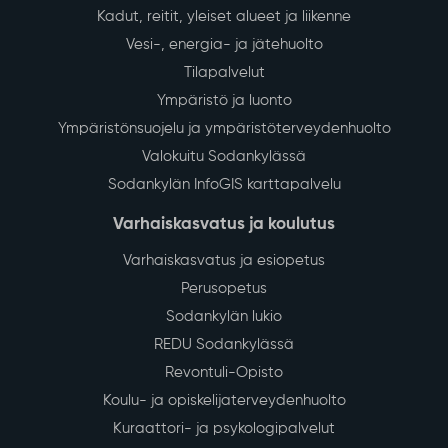
Kadut, reitit, yleiset alueet ja liikenne
Vesi-, energia- ja jätehuolto
Tilapalvelut
Ympäristö ja luonto
Ympäristönsuojelu ja ympäristöterveydenhuolto
Valokuitu Sodankylässä
Sodankylän InfoGIS karttapalvelu
Varhaiskasvatus ja koulutus
Varhaiskasvatus ja esiopetus
Perusopetus
Sodankylän lukio
REDU Sodankylässä
Revontuli-Opisto
Koulu- ja opiskelijaterveydenhuolto
Kuraattori- ja psykologipalvelut