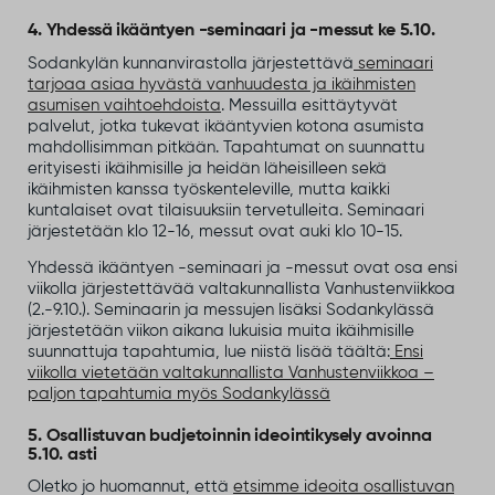
4. Yhdessä ikääntyen -seminaari ja -messut ke 5.10.
Sodankylän kunnanvirastolla järjestettävä
seminaari
tarjoaa asiaa hyvästä vanhuudesta ja ikäihmisten
asumisen vaihtoehdoista
. Messuilla esittäytyvät
palvelut, jotka tukevat ikääntyvien kotona asumista
mahdollisimman pitkään. Tapahtumat on suunnattu
erityisesti ikäihmisille ja heidän läheisilleen sekä
ikäihmisten kanssa työskenteleville, mutta kaikki
kuntalaiset ovat tilaisuuksiin tervetulleita. Seminaari
järjestetään klo 12-16, messut ovat auki klo 10-15.
Yhdessä ikääntyen -seminaari ja -messut ovat osa ensi
viikolla järjestettävää valtakunnallista Vanhustenviikkoa
(2.-9.10.). Seminaarin ja messujen lisäksi Sodankylässä
järjestetään viikon aikana lukuisia muita ikäihmisille
suunnattuja tapahtumia, lue niistä lisää täältä:
Ensi
viikolla vietetään valtakunnallista Vanhustenviikkoa –
paljon tapahtumia myös Sodankylässä
5. Osallistuvan budjetoinnin ideointikysely avoinna
5.10. asti
Oletko jo huomannut, että
etsimme ideoita osallistuvan