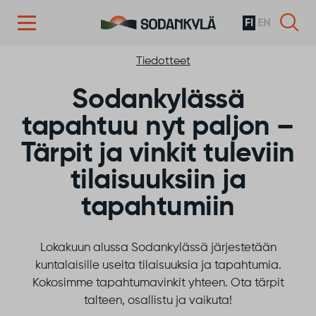
FI
EN
Siirry sisältöön
Tiedotteet
Sodankylässä
tapahtuu nyt paljon –
Tärpit ja vinkit tuleviin
tilaisuuksiin ja
tapahtumiin
Lokakuun alussa Sodankylässä järjestetään
kuntalaisille useita tilaisuuksia ja tapahtumia.
Kokosimme tapahtumavinkit yhteen. Ota tärpit
talteen, osallistu ja vaikuta!