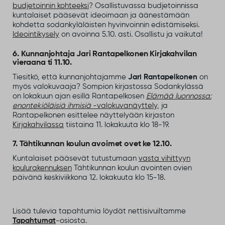
budjetoinnin kohteeksi
? Osallistuvassa budjetoinnissa
kuntalaiset pääsevät ideoimaan ja äänestämään
kohdetta sodankyläläisten hyvinvoinnin edistämiseksi.
Ideointikysely
on avoinna 5.10. asti. Osallistu ja vaikuta!
6. Kunnanjohtaja Jari Rantapelkonen Kirjakahvilan
vieraana ti 11.10.
Tiesitkö, että kunnanjohtajamme
Jari Rantapelkonen
on
myös valokuvaaja? Sompion kirjastossa Sodankylässä
on lokakuun ajan esillä Rantapelkosen
Elämää luonnossa:
enontekiöläisiä ihmisiä
-valokuvanäyttely
, ja
Rantapelkonen esittelee näyttelyään kirjaston
Kirjakahvilassa
tiistaina 11. lokakuuta klo 18-19.
7. Tähtikunnan koulun avoimet ovet ke 12.10.
Kuntalaiset pääsevät tutustumaan
vasta vihittyyn
koulurakennuksen
Tähtikunnan koulun avointen ovien
päivänä keskiviikkona 12. lokakuuta klo 15-18.
Lisää tulevia tapahtumia löydät nettisivuiltamme
Tapahtumat
-osiosta.