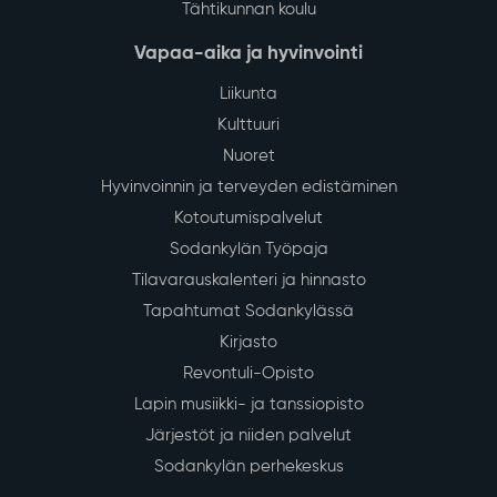
Tähtikunnan koulu
Vapaa-aika ja hyvinvointi
Liikunta
Kulttuuri
Nuoret
Hyvinvoinnin ja terveyden edistäminen
Kotoutumispalvelut
Sodankylän Työpaja
Tilavarauskalenteri ja hinnasto
Tapahtumat Sodankylässä
Kirjasto
Revontuli-Opisto
Lapin musiikki- ja tanssiopisto
Järjestöt ja niiden palvelut
Sodankylän perhekeskus