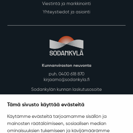
Viestintä ja markkinointi
Yhteystiedot ja asiointi
Kunnanviraston neuvonta
puh. 0400 618 870
kirjaamo@sodankyla.fi
Sodankylän kunnan laskutusosoite
Tietosuoja
Tämä sivusto käyttää evästeitä
Saavutettavuus
Käytämme evästeitä tarjoamamme sisällön ja
Asiakirjajulkisuuskuvaus
mainosten räätälöimiseen, sosiaalisen median
Evästeiden hallinta
ominaisuuksien tukemiseen ja kävijämäärämme