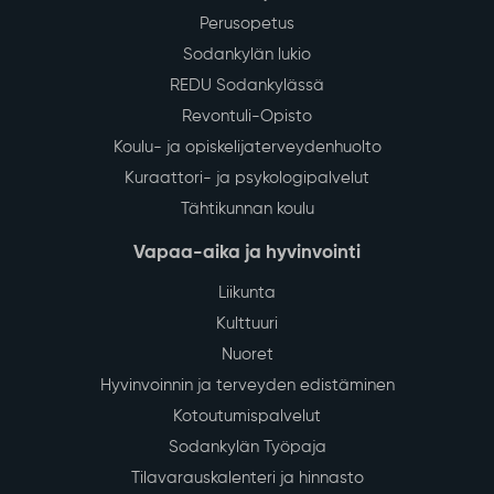
Perusopetus
Sodankylän lukio
REDU Sodankylässä
Revontuli-Opisto
Koulu- ja opiskelijaterveydenhuolto
Kuraattori- ja psykologipalvelut
Tähtikunnan koulu
Vapaa-aika ja hyvinvointi
Liikunta
Kulttuuri
Nuoret
Hyvinvoinnin ja terveyden edistäminen
Kotoutumispalvelut
Sodankylän Työpaja
Tilavarauskalenteri ja hinnasto