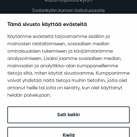
kirjaamo@sodankyla.fi
Sodankylän kunnan laskutusosoite
Tietosuoja
Tämä sivusto käyttää evästeitä
Saavutettavuus
Käytämme evästeitä tarjoamamme sisällön ja
Asiakirjajulkisuuskuvaus
mainosten räätälöimiseen, sosiaalisen median
Evästeiden hallinta
ominaisuuksien tukemiseen ja kävijämäärämme
analysoimiseen. Lisäksi jaamme sosiaalisen median,
Yhteystiedot
mainosalan ja analytiikka-alan kumppaneillemme
Jäämerentie 1, 99601 Sodankylä
tietoja siitä, miten käytät sivustoamme. Kumppanimme
Kaikki yhteystiedot
voivat yhdistää näitä tietoja muihin tietoihin, joita olet
antanut heille tai joita on kerätty, kun olet käyttänyt
Henkilökunnan intranet
heidän palvelujaan.
Anna palautetta
Seuraa meitä
Salli kaikki
Kiellä