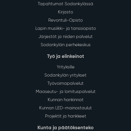
Tapahtumat Sodankylässä
Kirjasto
Revontuli-Opisto
Lapin musiikki- ja tanssiopisto
Järjestöt ja niiden palvelut
Sodankylän perhekeskus
Työ ja elinkeinot
Yrityksille
Sodankylän yritykset
Työvoimapalvelut
Maaseutu- ja lomituspalvelut
Kunnan hankinnat
Kunnan LED-mainostaulut
Projektit ja hankkeet
Kunta ja päätöksenteko