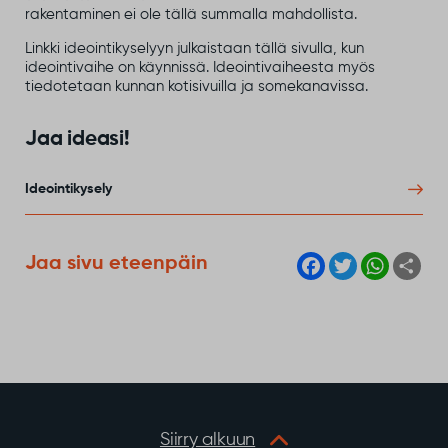
rakentaminen ei ole tällä summalla mahdollista.
Linkki ideointikyselyyn julkaistaan tällä sivulla, kun
ideointivaihe on käynnissä. Ideointivaiheesta myös
tiedotetaan kunnan kotisivuilla ja somekanavissa.
Jaa ideasi!
Ideointikysely
F
T
W
S
Jaa sivu eteenpäin
a
w
h
h
c
i
a
a
e
t
t
r
b
t
s
e
o
e
A
o
r
p
k
p
Siirry alkuun