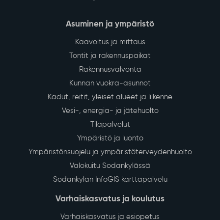
Asuminen ja ympäristö
Kaavoitus ja mittaus
Tontit ja rakennuspaikat
Rakennusvalvonta
Kunnan vuokra-asunnot
Kadut, reitit, yleiset alueet ja liikenne
Vesi-, energia- ja jätehuolto
Tilapalvelut
Ympäristö ja luonto
Ympäristönsuojelu ja ympäristöterveydenhuolto
Valokuitu Sodankylässä
Sodankylän InfoGIS karttapalvelu
Varhaiskasvatus ja koulutus
Varhaiskasvatus ja esiopetus