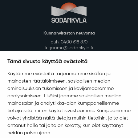
5
Osallistuva budjetointi keräsi huimat 173
ideaa!
December
Jatkoäänestyksessä äänestetään erikseen
kirkonkylän ja kylien voittajaideoista. Äänestys on
käynnissä 18. joulukuuta saakka.
Lue lisää
Tämä sivusto käyttää evästeitä
Käytämme evästeitä tarjoamamme sisällön ja
mainosten räätälöimiseen, sosiaalisen median
ominaisuuksien tukemiseen ja kävijämäärämme
analysoimiseen. Lisäksi jaamme sosiaalisen median,
mainosalan ja analytiikka-alan kumppaneillemme
tietoja siitä, miten käytät sivustoamme. Kumppanimme
voivat yhdistää näitä tietoja muihin tietoihin, joita olet
antanut heille tai joita on kerätty, kun olet käyttänyt
heidän palvelujaan.