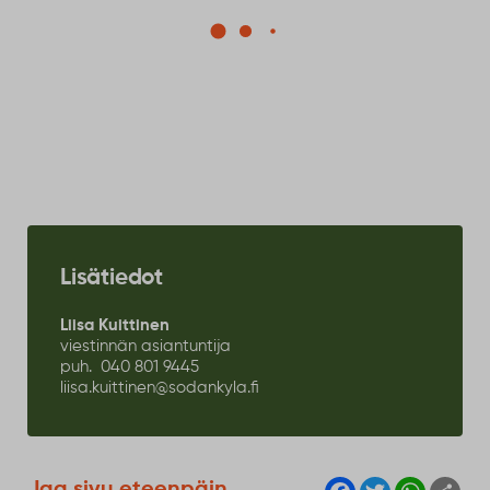
Vaihe 1: Ideointi
Mitä sinä kaipaisit Sodankylään? Osallistuva
budjetointi käynnistyy avoimella ideoinnilla.
Lue lisää