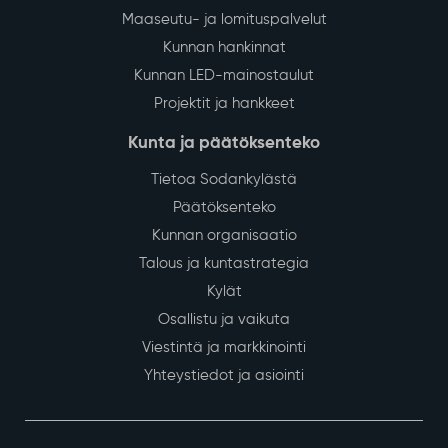
Urheilupuiston leikkipuiston
19
monipuolistaminen ja palveluseteli kylien
December
ikäihmisille voittivat Osallistuvan
budjetoinnin
Sodankyläläiset äänestivät Osallistuvan
budjetoinnin jatkoäänestyksessä kylien ja
kirkonkylän voittajan. Katso täältä, miten äänet
jakautuivat!
Lue lisää