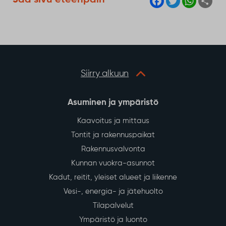
Vaihe 2: Arviointi
Kaikki ideat käydään läpi, ja niistä parhaat
valitaan jatkoäänestykseen.
Lue lisää
Vaihe 3: Jatkoäänestys
Osallistuvan budjetoinnin jatkoäänestyksessä
sodankyläläiset pääsivät äänestämään