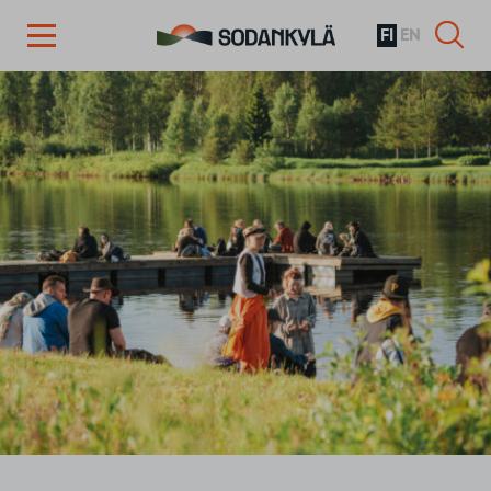
FI
EN
Siirry sisältöön