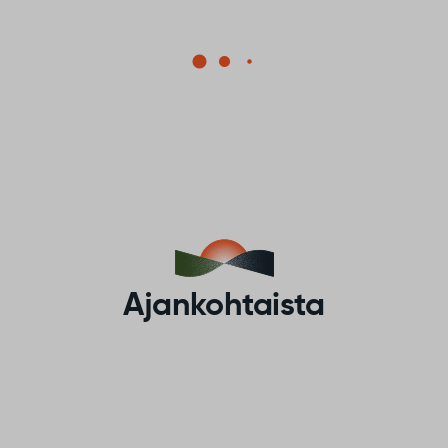
Mistä on kyse?
Mun Sodankylä tehdään yhdessä. Täältä
löydät tietoa osallistuvasta budjetoinnista ja
sen eri vaiheista.
Lue lisää