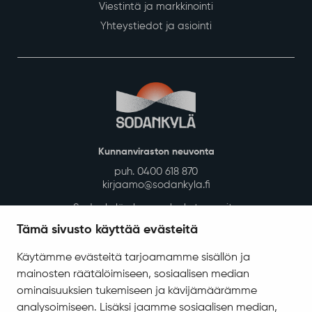
Viestintä ja markkinointi
Yhteystiedot ja asiointi
Kunnanviraston neuvonta
puh. 0400 618 870
kirjaamo@sodankyla.fi
Sodankylän kunnan laskutusosoite
Tämä sivusto käyttää evästeitä
Tietosuoja
Saavutettavuus
Käytämme evästeitä tarjoamamme sisällön ja
mainosten räätälöimiseen, sosiaalisen median
Asiakirjajulkisuuskuvaus
ominaisuuksien tukemiseen ja kävijämäärämme
Evästeiden hallinta
analysoimiseen. Lisäksi jaamme sosiaalisen median,