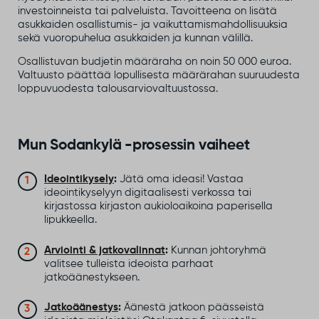
investoinneista tai palveluista. Tavoitteena on lisätä
asukkaiden osallistumis- ja vaikuttamismahdollisuuksia
sekä vuoropuhelua asukkaiden ja kunnan välillä.
Osallistuvan budjetin määräraha on noin 50 000 euroa.
Valtuusto päättää lopullisesta määrärahan suuruudesta
loppuvuodesta talousarviovaltuustossa.
Mun Sodankylä -prosessin vaiheet
Ideointikysely
:
Jätä oma ideasi! Vastaa
ideointikyselyyn digitaalisesti verkossa tai
kirjastossa kirjaston aukioloaikoina paperisella
lipukkeella.
Arviointi & jatkovalinnat
:
Kunnan johtoryhmä
valitsee tulleista ideoista parhaat
jatkoäänestykseen.
Jatkoäänestys
:
Äänestä jatkoon päässeistä