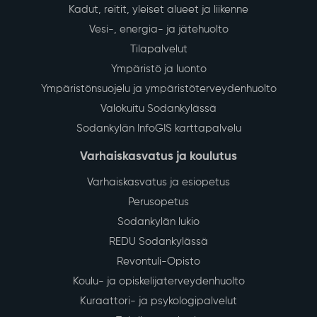
Kadut, reitit, yleiset alueet ja liikenne
Vesi-, energia- ja jätehuolto
Tilapalvelut
Ympäristö ja luonto
Ympäristönsuojelu ja ympäristöterveydenhuolto
Valokuitu Sodankylässä
Sodankylän InfoGIS karttapalvelu
Varhaiskasvatus ja koulutus
Varhaiskasvatus ja esiopetus
Perusopetus
Sodankylän lukio
REDU Sodankylässä
Revontuli-Opisto
Koulu- ja opiskelijaterveydenhuolto
Kuraattori- ja psykologipalvelut