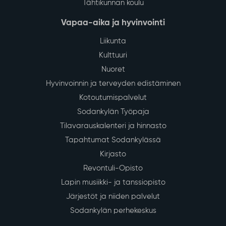
Tähtikunnan koulu
Vapaa-aika ja hyvinvointi
Liikunta
Kulttuuri
Nuoret
Hyvinvoinnin ja terveyden edistäminen
Kotoutumispalvelut
Sodankylän Työpaja
Tilavarauskalenteri ja hinnasto
Tapahtumat Sodankylässä
Kirjasto
Revontuli-Opisto
Lapin musiikki- ja tanssiopisto
Järjestöt ja niiden palvelut
Sodankylän perhekeskus