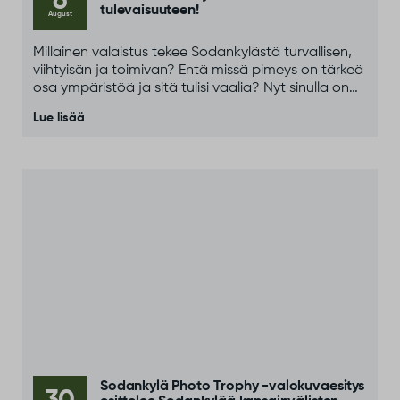
6
tulevaisuuteen!
August
Millainen valaistus tekee Sodankylästä turvallisen,
viihtyisän ja toimivan? Entä missä pimeys on tärkeä
osa ympäristöä ja sitä tulisi vaalia? Nyt sinulla on
mahdollisuus kertoa näkemyksesi ja vaikuttaa
Lue lisää
siihen, miten valaistusta ja pimeyttä huomioidaan
tulevaisuudessa.
Sodankylä Photo Trophy -valokuvaesitys