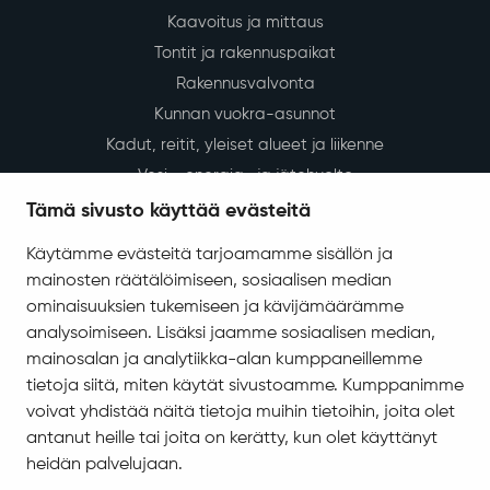
Kaavoitus ja mittaus
Tontit ja rakennuspaikat
Rakennusvalvonta
Kunnan vuokra-asunnot
Kadut, reitit, yleiset alueet ja liikenne
Vesi-, energia- ja jätehuolto
Tilapalvelut
Tämä sivusto käyttää evästeitä
Ympäristö ja luonto
Käytämme evästeitä tarjoamamme sisällön ja
Ympäristönsuojelu ja ympäristöterveydenhuolto
mainosten räätälöimiseen, sosiaalisen median
Valokuitu Sodankylässä
ominaisuuksien tukemiseen ja kävijämäärämme
Sodankylän InfoGIS karttapalvelu
analysoimiseen. Lisäksi jaamme sosiaalisen median,
mainosalan ja analytiikka-alan kumppaneillemme
Varhaiskasvatus ja koulutus
tietoja siitä, miten käytät sivustoamme. Kumppanimme
Varhaiskasvatus ja esiopetus
voivat yhdistää näitä tietoja muihin tietoihin, joita olet
antanut heille tai joita on kerätty, kun olet käyttänyt
Perusopetus
heidän palvelujaan.
Sodankylän lukio