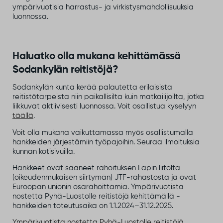
ympärivuotisia harrastus- ja virkistysmahdollisuuksia
luonnossa.
Haluatko olla mukana kehittämässä
Sodankylän reitistöjä?
Sodankylän kunta kerää palautetta erilaisista
reitistötarpeista niin paikallisilta kuin matkailijoilta, jotka
liikkuvat aktiivisesti luonnossa. Voit osallistua kyselyyn
täällä
.
Voit olla mukana vaikuttamassa myös osallistumalla
hankkeiden järjestämiin työpajoihin. Seuraa ilmoituksia
kunnan kotisivuilla.
Hankkeet ovat saaneet rahoituksen Lapin liitolta
(oikeudenmukaisen siirtymän) JTF-rahastosta ja ovat
Euroopan unionin osarahoittamia. Ympärivuotista
nostetta Pyhä-Luostolle reitistöjä kehittämällä -
hankkeiden toteutusaika on 1.1.2024–31.12.2025.
Ympärivuotista nostetta Pyhä-Luostolle reitistöjä