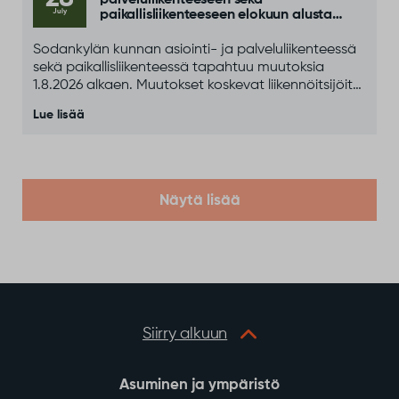
palveluliikenteeseen sekä
July
paikallisliikenteeseen elokuun alusta
alkaen
Sodankylän kunnan asiointi- ja palveluliikenteessä
sekä paikallisliikenteessä tapahtuu muutoksia
1.8.2026 alkaen. Muutokset koskevat liikennöitsijöitä,
yhteystietoja sekä osittain liikennöintipäiviä ja
Lue lisää
aikatauluja.
Näytä lisää
Siirry alkuun
Asuminen ja ympäristö