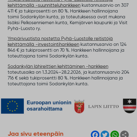
kehittämällä -suunnitteluhankkeen
kustannusarvio on 307
411 € ja tukiprosentti on 80 %. Hankkeen hallinnoijana
toimii Sodankylän kunta, ja toteutuksessa ovat mukana
lisäksi Pelkosenniemen kunta, Kemijärven kaupunki ja Visit
Pyhä-Luosto ry.
Ympärivuotista nostetta Pyhä-Luostolle reitistöjä
kehittämällä -investointihankkeen
kustannusarvio on 124
846 € ja tukiprosentti on 70 %. Hankkeen hallinnoijana ja
toteuttajana toimii Sodankylän kunta.
Sodankylän lähireittien kehittäminen -hankkeen
toteutusaika on 1.3.2024–28.2.2026, ja kustannusarvio 204
716 € sekä tukiprosentti 80 %. Hankkeen hallinnoijana ja
toteuttajana toimii Sodankylän kunta.
F
T
W
S
Jaa sivu eteenpäin