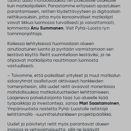
tuovat uusia mahdollisuuksia niin paikallisille asukkaille
kuin matkailijoillekin. Panostamme erityisesti opastuksen
parantamiseen, reittien löydettävyyteen ja digitaalisiin
reittikuvauksiin, jotta myös kansainväliset matkailijat
voivat liikkua luonnossa turvallisesti ja vaivattomasti,
kommentoi
Anu Summanen
, Visit Pyhä-Luosto ry:n
toiminnanjohtaja.
Kaikessa kehityksessä huomioidaan alueen
ainutlaatuinen luonto ja pyritään varmistamaan sen
kestävä käyttö. Reitit suunnitellaan kestäviksi, ja ne
ohjaavat matkailijoita nauttimaan luonnosta
vastuullisesti.
– Toivomme, että paikalliset yritykset ja muut matkailun
sidosryhmät osallistuvat aktiivisesti hankkeiden
toimenpiteisiin, sillä uudet reitit avaavat monenlaisia
mahdollisuuksia matkailutuotteiden kehittämiseen.
Laajeneva palvelutarjonta taas tuo alueelle lisää
työpaikkoja ja investointeja, sanoo
Mari Saastamoinen
,
Ympärivuotista nostetta Pyhä-Luostolle reitistöjä
kehittämällä -suunnitteluhankkeen projektipäällikkö.
Uudet ja päivitetyt reitit myös parantavat alueen
imagoa ja vetovoimaisuutta, sillä ne lisäävät