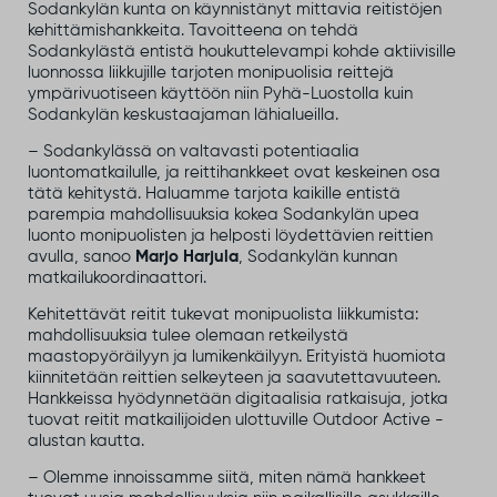
Sodankylän kunta on käynnistänyt mittav
ia
reitistöjen
kehi
t
tämishankkeita
. Tavoitteena on tehdä
Sodankylästä entistä houkuttelevampi kohde aktiivisille
luonnossa liikkujille tarjoten monipuolisia reittejä
ympärivuotiseen käyttöön
niin Pyhä-
Luostoll
a
kuin
Sodankylän keskustaajaman lähialueill
a
.
– Sodankylässä on valtavasti potentiaalia
luontomatkailulle, ja reittihankkeet ovat keskeinen osa
tätä kehitystä. Haluamme tarjota kaikille entistä
parempia mahdollisuuksia kokea Sodankylän upea
luonto monipuolisten ja helposti löydettävien reittien
avulla, sanoo
Marjo Harjula
, Sodankylän kunnan
matkailukoordinaattori.
Kehitettävät reitit tukevat monipuolista liikkumista:
mahdollisuuksia tulee olemaan retkeilystä
maastopyöräilyyn ja lumikenkäilyyn. Erityistä huomiota
kiinnitetään reittien selkeyteen ja saavutettavuuteen.
Hankkeissa hyödynnetään digitaalisia ratkaisuja, jotka
tuovat reitit matkailijoiden ulottuville Outdoor Active -
alustan kautta.
– Olemme innoissamme siitä, miten nämä hankkeet