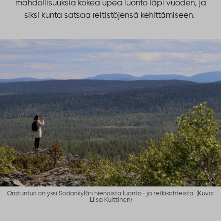
mahdollisuuksia kokea upea luonto
läpi vuoden
,
ja
siksi
kunta
satsaa
reitistöjensä
kehittämiseen.
Oratunturi on yksi Sodankylän hienoista luonto- ja retkikohteista. (Kuva:
Liisa Kuittinen)