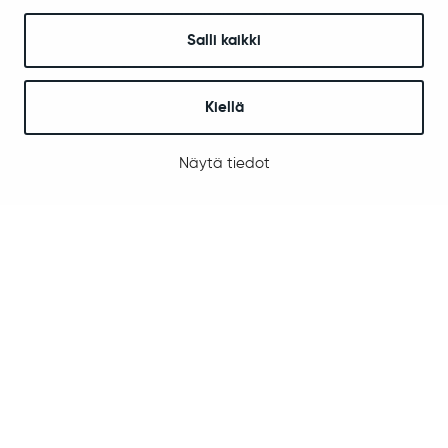
REDU Sodankylässä
Revontuli-Opisto
Salli kaikki
Koulu- ja opiskelijaterveydenhuolto
Kuraattori- ja psykologipalvelut
Kiellä
Tähtikunnan koulu
Vapaa-aika ja hyvinvointi
Näytä tiedot
Liikunta
Kulttuuri
Nuoret
Hyvinvoinnin ja terveyden edistäminen
Kotoutumispalvelut
Sodankylän Työpaja
Tilavarauskalenteri ja hinnasto
Tapahtumat Sodankylässä
Kirjasto