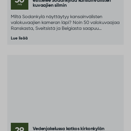
30
esittelee Sodankylää kansainvälisten
July
kuvaajien silmin
Miltä Sodankylä näyttäytyy kansainvälisten
valokuvaajien kameran läpi? Noin 50 valokuvaajaa
Ranskasta, Sveitsistä ja Belgiasta saapuu
Sodankylään osana kansainvälistä Paris–North
Lue lisää
Cape Photo Adventure -tapahtumaa.
29
Vedenjakelussa katkos kirkonkylän