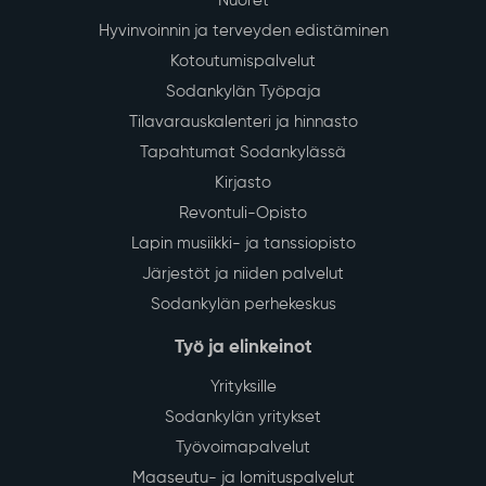
Nuoret
Hyvinvoinnin ja terveyden edistäminen
Kotoutumispalvelut
Sodankylän Työpaja
Tilavarauskalenteri ja hinnasto
Tapahtumat Sodankylässä
Kirjasto
Revontuli-Opisto
Lapin musiikki- ja tanssiopisto
Järjestöt ja niiden palvelut
Sodankylän perhekeskus
Työ ja elinkeinot
Yrityksille
Sodankylän yritykset
Työvoimapalvelut
Maaseutu- ja lomituspalvelut