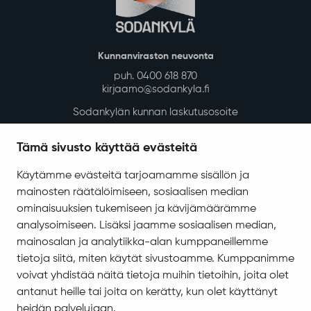
Kunnanviraston neuvonta
puh. 0400 618 870
kirjaamo@sodankyla.fi
Sodankylän kunnan laskutusosoite
Tietosuoja
Tämä sivusto käyttää evästeitä
Saavutettavuus
Käytämme evästeitä tarjoamamme sisällön ja
Asiakirjajulkisuuskuvaus
mainosten räätälöimiseen, sosiaalisen median
Evästeiden hallinta
ominaisuuksien tukemiseen ja kävijämäärämme
analysoimiseen. Lisäksi jaamme sosiaalisen median,
Yhteystiedot
mainosalan ja analytiikka-alan kumppaneillemme
Jäämerentie 1, 99601 Sodankylä
tietoja siitä, miten käytät sivustoamme. Kumppanimme
Kaikki yhteystiedot
voivat yhdistää näitä tietoja muihin tietoihin, joita olet
antanut heille tai joita on kerätty, kun olet käyttänyt
Henkilökunnan intranet
heidän palvelujaan.