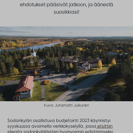
ehdotukset pääsivät jatkoon, ja äänestä
suosikkiasi!
Kuva: Juhamatti Julkunen
Sodankylän osallistuva budjetointi 2023 käynnistyi
syyskuussa avoimella verkkokyselyllä, jossa
etsittiin
ideoita sodankyläläisten hyvinvoinnin edistämiseksi
.