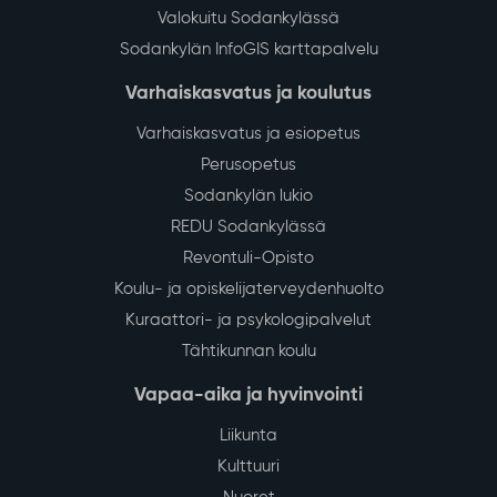
Valokuitu Sodankylässä
Sodankylän InfoGIS karttapalvelu
Varhaiskasvatus ja koulutus
Varhaiskasvatus ja esiopetus
Perusopetus
Sodankylän lukio
REDU Sodankylässä
Revontuli-Opisto
Koulu- ja opiskelijaterveydenhuolto
Kuraattori- ja psykologipalvelut
Tähtikunnan koulu
Vapaa-aika ja hyvinvointi
Liikunta
Kulttuuri