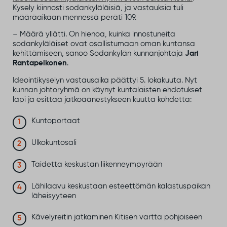
Kysely kiinnosti sodankyläläisiä, ja vastauksia tuli
määräaikaan mennessä peräti 109.
– Määrä yllätti. On hienoa, kuinka innostuneita
sodankyläläiset ovat osallistumaan oman kuntansa
kehittämiseen, sanoo Sodankylän kunnanjohtaja
Jari
Rantapelkonen
.
Ideointikyselyn vastausaika päättyi 5. lokakuuta. Nyt
kunnan johtoryhmä on käynyt kuntalaisten ehdotukset
läpi ja esittää jatkoäänestykseen kuutta kohdetta:
Kuntoportaat
Ulkokuntosali
Taidetta keskustan liikenneympyrään
Lähilaavu keskustaan esteettömän kalastuspaikan
läheisyyteen
Kävelyreitin jatkaminen Kitisen vartta pohjoiseen