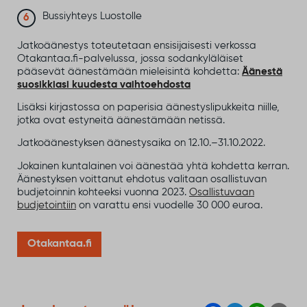
Bussiyhteys Luostolle
Jatkoäänestys toteutetaan ensisijaisesti verkossa
Otakantaa.fi-palvelussa, jossa sodankyläläiset
pääsevät äänestämään mieleisintä kohdetta:
Äänestä
suosikkiasi kuudesta vaihtoehdosta
Lisäksi kirjastossa on paperisia äänestyslipukkeita niille,
jotka ovat estyneitä äänestämään netissä.
Jatkoäänestyksen äänestysaika on 12.10.–31.10.2022.
Jokainen kuntalainen voi äänestää yhtä kohdetta kerran.
Äänestyksen voittanut ehdotus valitaan osallistuvan
budjetoinnin kohteeksi vuonna 2023.
Osallistuvaan
budjetointiin
on varattu ensi vuodelle 30 000 euroa.
Otakantaa.fi