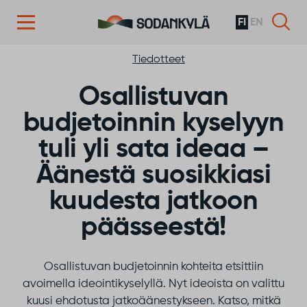
FI
EN
Siirry sisältöön
Tiedotteet
Osallistuvan
budjetoinnin kyselyyn
tuli yli sata ideaa –
Äänestä suosikkiasi
kuudesta jatkoon
päässeestä!
Osallistuvan budjetoinnin kohteita etsittiin
avoimella ideointikyselyllä. Nyt ideoista on valittu
kuusi ehdotusta jatkoäänestykseen. Katso, mitkä