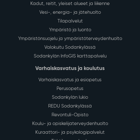
Kadut, reitit, yleiset alueet ja liikenne
Vesi-, energia- ja jätehuolto
Tilapalvelut
Ympäristö ja luonto
Ympäristönsuojelu ja ympäristöterveydenhuolto
Valokuitu Sodankylässä
Sodankylän InfoGIS karttapalvelu
Varhaiskasvatus ja koulutus
Varhaiskasvatus ja esiopetus
Perusopetus
Sodankylän lukio
REDU Sodankylässä
Revontuli-Opisto
Koulu- ja opiskelijaterveydenhuolto
Kuraattori- ja psykologipalvelut