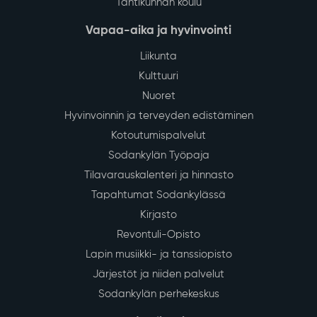
Tähtikunnan koulu
Vapaa-aika ja hyvinvointi
Liikunta
Kulttuuri
Nuoret
Hyvinvoinnin ja terveyden edistäminen
Kotoutumispalvelut
Sodankylän Työpaja
Tilavarauskalenteri ja hinnasto
Tapahtumat Sodankylässä
Kirjasto
Revontuli-Opisto
Lapin musiikki- ja tanssiopisto
Järjestöt ja niiden palvelut
Sodankylän perhekeskus