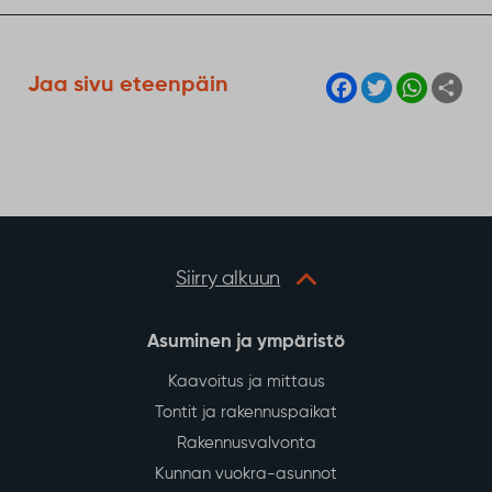
F
T
W
S
Jaa sivu eteenpäin
a
w
h
h
c
i
a
a
e
t
t
r
b
t
s
e
o
e
A
o
r
p
k
p
Siirry alkuun
Asuminen ja ympäristö
Kaavoitus ja mittaus
Tontit ja rakennuspaikat
Rakennusvalvonta
Kunnan vuokra-asunnot