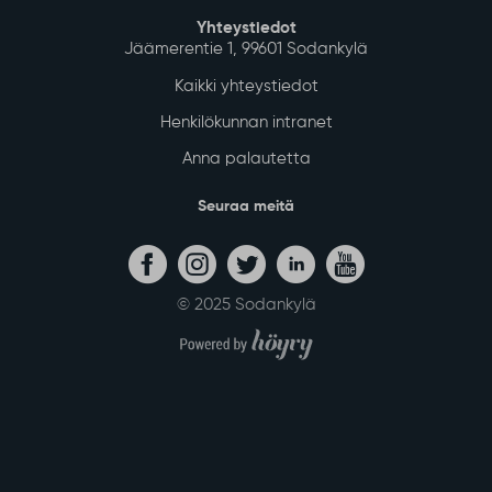
Yhteystiedot
Jäämerentie 1, 99601 Sodankylä
Kaikki yhteystiedot
Henkilökunnan intranet
Anna palautetta
Seuraa meitä
© 2025 Sodankylä
Digi- ja mainostoimisto Höyry Rovaniemi ja Oulu