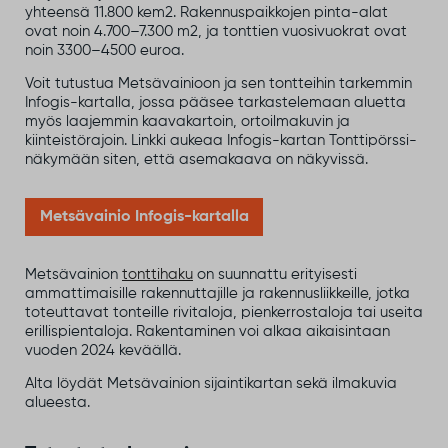
yhteensä 11.800 kem2. Rakennuspaikkojen pinta-alat
ovat noin 4.700–7.300 m2, ja tonttien vuosivuokrat ovat
noin 3300–4500 euroa.
Voit tutustua Metsävainioon ja sen tontteihin tarkemmin
Infogis-kartalla, jossa pääsee tarkastelemaan aluetta
myös laajemmin kaavakartoin, ortoilmakuvin ja
kiinteistörajoin. Linkki aukeaa Infogis-kartan Tonttipörssi-
näkymään siten, että asemakaava on näkyvissä.
Metsävainio Infogis-kartalla
Metsävainion
tonttihaku
on suunnattu erityisesti
ammattimaisille rakennuttajille ja rakennusliikkeille, jotka
toteuttavat tonteille rivitaloja, pienkerrostaloja tai useita
erillispientaloja. Rakentaminen voi alkaa aikaisintaan
vuoden 2024 keväällä.
Alta löydät Metsävainion sijaintikartan sekä ilmakuvia
alueesta.