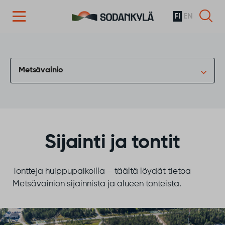
FI
EN
Siirry sisältöön
Metsävainio
Sijainti ja tontit
Tontteja huippupaikoilla – täältä löydät tietoa
Metsävainion sijainnista ja alueen tonteista.