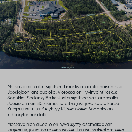
Metsävainion alue sijaitsee kirkonkylän rantamaisemissa
Jeesiöjoen länsipuolella. Vieressä on Hyvinvointikeskus
Sopukka. Sodankylän keskusta sijaitsee vastarannalla.
Jeesiö on noin 80 kilometriä pitkä joki, joka saa alkunsa
Kumputunturilta. Se yhtyy Kitisenjokeen Sodankylän
kirkonkylän kohdalla.
Metsävainion alueelle on hyväksytty asemakaavan
laajennus, jossa on rakennusoikeutta asuinrakentamiseen