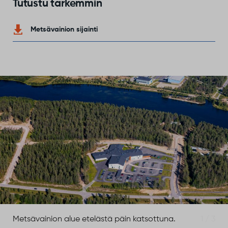
Tutustu tarkemmin
Metsävainion sijainti
Metsävainion alue etelästä päin katsottuna.
1 / 3