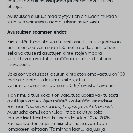
muttei täytä kunnossapidon järjestämisavustuksen
ehtoja.
Avustuksen suuruus määräytyy tien pituuden mukaan
kulloinkin voimassa olevan taksan mukaisesti.
Avustuksen saamisen ehdot:
Kiinteistön tulee olla vakituisesti asuttu ja sille johtavan
tien tulee olla vähintään 150 metriä pitkä. Tien pituus
sekä vakituisesti asuttujen kiinteistöjen määrä
vaikuttavat avustuksen määrään erillisen taulukon
mukaisesti.
Jokaisen vakituisesti asutun kiinteistön omavastuu on 100
metriä / kiinteistö kuitenkin siten, että
vähimmäisavustusmäärä on 30 € / avustettava tie.
Tien nimi, pituus sekä tien vaikutusalueella vakituisesti
asuttujen kiinteistöjen määrä syötetään lomakkeen
kohtaan
”Toiminnan laatu, laajuus ja vaikuttavuus”
.
Avustushakemukseen tulee liittää selvitys sekä
mahdolliset tositteet kuluneen kauden 2024-2025
kunnossapidon järjestämisestä. Tieto syötetään
lomakkeen kohtaan ”Toiminnan laatu, laajuus ja