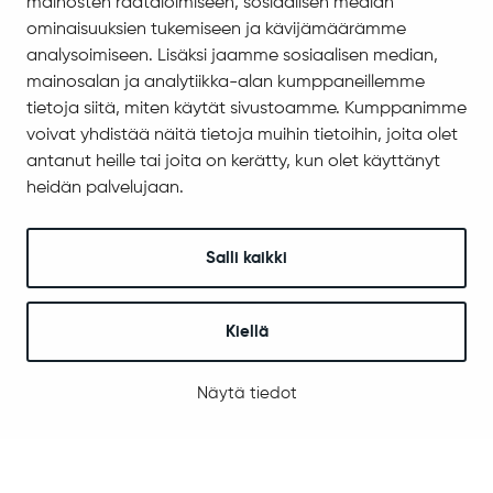
mainosten räätälöimiseen, sosiaalisen median
Evästeiden hallinta
ominaisuuksien tukemiseen ja kävijämäärämme
analysoimiseen. Lisäksi jaamme sosiaalisen median,
Yhteystiedot
mainosalan ja analytiikka-alan kumppaneillemme
Jäämerentie 1, 99601 Sodankylä
tietoja siitä, miten käytät sivustoamme. Kumppanimme
Kaikki yhteystiedot
voivat yhdistää näitä tietoja muihin tietoihin, joita olet
antanut heille tai joita on kerätty, kun olet käyttänyt
Henkilökunnan intranet
heidän palvelujaan.
Anna palautetta
Seuraa meitä
Salli kaikki
Kiellä
© 2025 Sodankylä
Digi- ja mainostoimisto Höyry Rovaniemi ja Oulu
Näytä tiedot