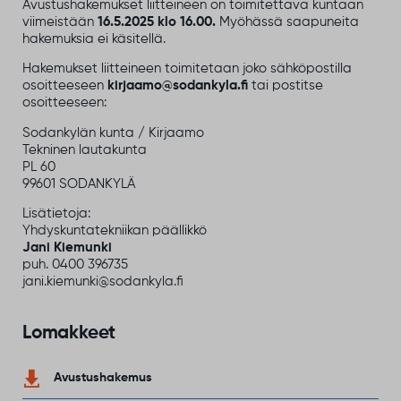
Avustushakemukset liitteineen on toimitettava kuntaan
viimeistään
16.5.2025 klo 16.00.
Myöhässä saapuneita
hakemuksia ei käsitellä.
Hakemukset liitteineen toimitetaan joko sähköpostilla
osoitteeseen
kirjaamo@sodankyla.fi
tai postitse
osoitteeseen:
Sodankylän kunta / Kirjaamo
Tekninen lautakunta
PL 60
99601 SODANKYLÄ
Lisätietoja:
Yhdyskuntatekniikan päällikkö
Jani Kiemunki
puh. 0400 396735
jani.kiemunki@sodankyla.fi
Lomakkeet
Avustushakemus