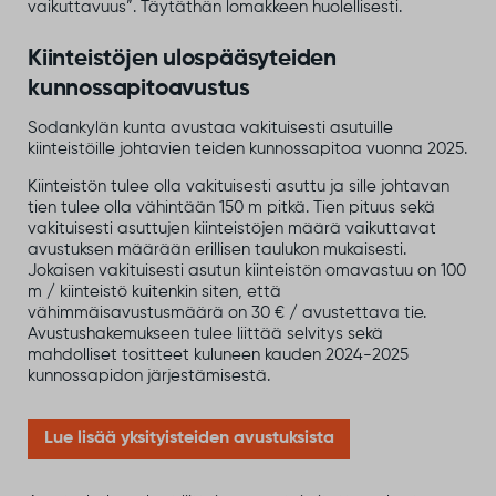
vaikuttavuus”. Täytäthän lomakkeen huolellisesti.
Kiinteistöjen ulospääsyteiden
kunnossapitoavustus
Sodankylän kunta avustaa vakituisesti asutuille
kiinteistöille johtavien teiden kunnossapitoa vuonna 2025.
Kiinteistön tulee olla vakituisesti asuttu ja sille johtavan
tien tulee olla vähintään 150 m pitkä. Tien pituus sekä
vakituisesti asuttujen kiinteistöjen määrä vaikuttavat
avustuksen määrään erillisen taulukon mukaisesti.
Jokaisen vakituisesti asutun kiinteistön omavastuu on 100
m / kiinteistö kuitenkin siten, että
vähimmäisavustusmäärä on 30 € / avustettava tie.
Avustushakemukseen tulee liittää selvitys sekä
mahdolliset tositteet kuluneen kauden 2024-2025
kunnossapidon järjestämisestä.
Lue lisää yksityisteiden avustuksista