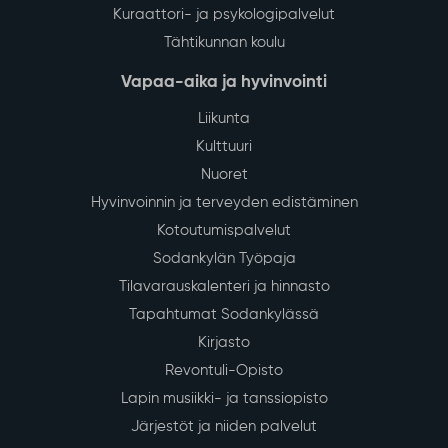
Kuraattori- ja psykologipalvelut
Tähtikunnan koulu
Vapaa-aika ja hyvinvointi
Liikunta
Kulttuuri
Nuoret
Hyvinvoinnin ja terveyden edistäminen
Kotoutumispalvelut
Sodankylän Työpaja
Tilavarauskalenteri ja hinnasto
Tapahtumat Sodankylässä
Kirjasto
Revontuli-Opisto
Lapin musiikki- ja tanssiopisto
Järjestöt ja niiden palvelut