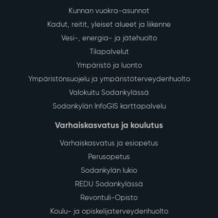
Kunnan vuokra-asunnot
Kadut, reitit, yleiset alueet ja liikenne
Vesi-, energia- ja jätehuolto
Tilapalvelut
Ympäristö ja luonto
Ympäristönsuojelu ja ympäristöterveydenhuolto
Valokuitu Sodankylässä
Sodankylän InfoGIS karttapalvelu
Varhaiskasvatus ja koulutus
Varhaiskasvatus ja esiopetus
Perusopetus
Sodankylän lukio
REDU Sodankylässä
Revontuli-Opisto
Koulu- ja opiskelijaterveydenhuolto