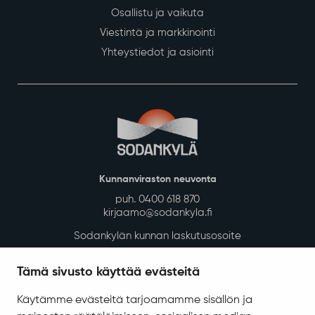
Osallistu ja vaikuta
Viestintä ja markkinointi
Yhteystiedot ja asiointi
Kunnanviraston neuvonta
puh. 0400 618 870
kirjaamo@sodankyla.fi
Sodankylän kunnan laskutusosoite
Tietosuoja
Tämä sivusto käyttää evästeitä
Saavutettavuus
Käytämme evästeitä tarjoamamme sisällön ja
Asiakirjajulkisuuskuvaus