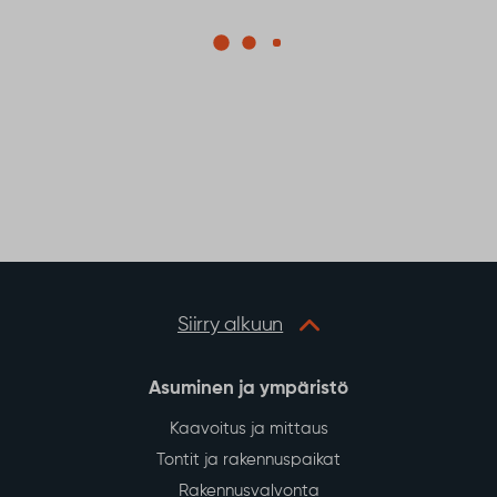
Siirry alkuun
Asuminen ja ympäristö
Kaavoitus ja mittaus
Tontit ja rakennuspaikat
Rakennusvalvonta