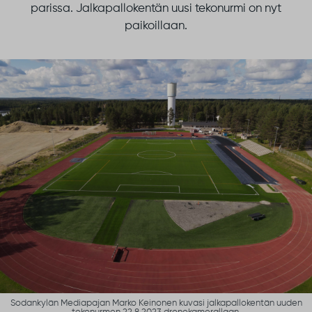
parissa. Jalkapallokentän uusi tekonurmi on nyt
paikoillaan.
Sodankylän Mediapajan Marko Keinonen kuvasi jalkapallokentän uuden