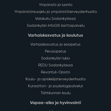
Ympäristö ja luonto
Ympäristönsuojelu ja ympäristöterveydenhuolto
Valokuitu Sodankylässä
Sodankylän InfoGIS karttapalvelu
Varhaiskasvatus ja koulutus
Varhaiskasvatus ja esiopetus
Perusopetus
Sodankylän lukio
REDU Sodankylässä
Revontuli-Opisto
Koulu- ja opiskelijaterveydenhuolto
Kuraattori- ja psykologipalvelut
Tähtikunnan koulu
Vapaa-aika ja hyvinvointi