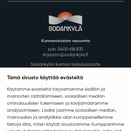
Kunnanviraston neuvonta
puh. 0400 618 870
kirjaamo@sodankyla.fi
Sodankylän kunnan laskutusosoite
Tietosuoja
Tämä sivusto käyttää evästeitä
Saavutettavuus
Käytämme evästeitä tarjoamamme sisällön ja
Asiakirjajulkisuuskuvaus
mainosten räätälöimiseen, sosiaalisen median
ominaisuuksien tukemiseen ja kävijämäärämme
Evästeiden hallinta
analysoimiseen. Lisäksi jaamme sosiaalisen median,
Yhteystiedot
mainosalan ja analytiikka-alan kumppaneillemme
Jäämerentie 1, 99601 Sodankylä
tietoja siitä, miten käytät sivustoamme. Kumppanimme