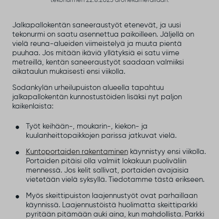
tekonurmen 22.8.2023 dronekamerallaan.
Jalkapallokentän saneeraustyöt etenevät, ja uusi
tekonurmi on saatu asennettua paikoilleen. Jäljellä on
vielä reuna-alueiden viimeistelyä ja muuta pientä
puuhaa. Jos mitään ikäviä yllätyksiä ei satu viime
metreillä, kentän saneeraustyöt saadaan valmiiksi
aikataulun mukaisesti ensi viikolla.
Sodankylän urheilupuiston alueella tapahtuu
jalkapallokentän kunnostustöiden lisäksi nyt paljon
kaikenlaista:
Työt keihään-, moukarin-, kiekon- ja
kuulanheittopaikkojen parissa jatkuvat vielä.
Kuntoportaiden rakentaminen
käynnistyy ensi viikolla.
Portaiden pitäisi olla valmiit lokakuun puoliväliin
mennessä. Jos kelit sallivat, portaiden avajaisia
vietetään vielä syksyllä. Tiedotamme tästä erikseen.
Myös skeittipuiston laajennustyöt ovat parhaillaan
käynnissä. Laajennustöistä huolimatta skeittiparkki
pyritään pitämään auki aina, kun mahdollista. Parkki