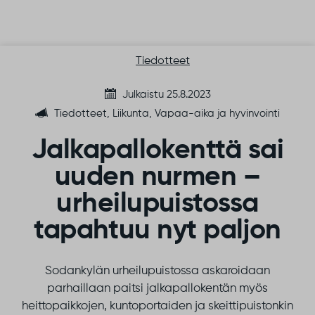
Siirry sisältöön
Tiedotteet
Julkaistu 25.8.2023
Tiedotteet, Liikunta, Vapaa-aika ja hyvinvointi
Jalkapallokenttä sai
uuden nurmen –
urheilupuistossa
tapahtuu nyt paljon
Sodankylän urheilupuistossa askaroidaan
parhaillaan paitsi jalkapallokentän myös
heittopaikkojen, kuntoportaiden ja skeittipuistonkin