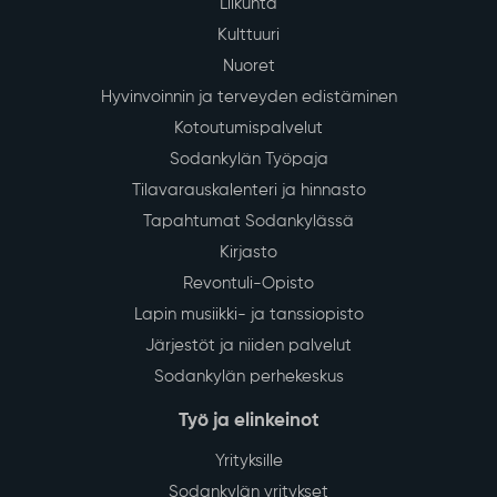
Liikunta
Kulttuuri
Nuoret
Hyvinvoinnin ja terveyden edistäminen
Kotoutumispalvelut
Sodankylän Työpaja
Tilavarauskalenteri ja hinnasto
Tapahtumat Sodankylässä
Kirjasto
Revontuli-Opisto
Lapin musiikki- ja tanssiopisto
Järjestöt ja niiden palvelut
Sodankylän perhekeskus
Työ ja elinkeinot
Yrityksille
Sodankylän yritykset