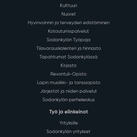
29
Vedenjakelussa katkos kirkonkylän
keskustan alueella tiistaina 4.8.
July
Sodankylän kirkonkylän keskustan alueella
talousveden jakelu keskeytyy tiistaina 4.8.2026 klo
13–16 vesijohtoverkoston saneerauksen vuoksi.
Lue lisää