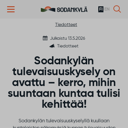
FI
EN
Siirry sisältöön
Tiedotteet
Julkaistu 13.5.2026
Tiedotteet
Sodankylän
tulevaisuuskysely on
avattu – kerro, mihin
suuntaan kuntaa tulisi
kehittää!
Sodankylän tulevaisuuskyselyllä kuullaan