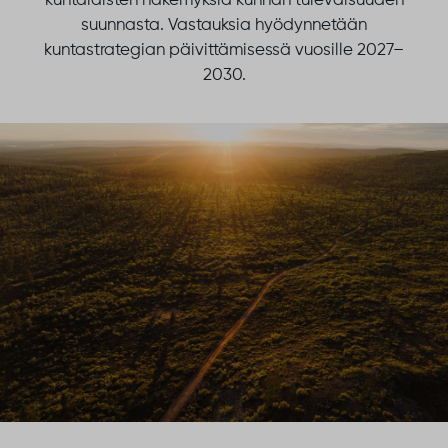
kuntalaisten näkemyksiä kunnan tulevaisuuden
suunnasta. Vastauksia hyödynnetään
kuntastrategian päivittämisessä vuosille 2027–
2030.