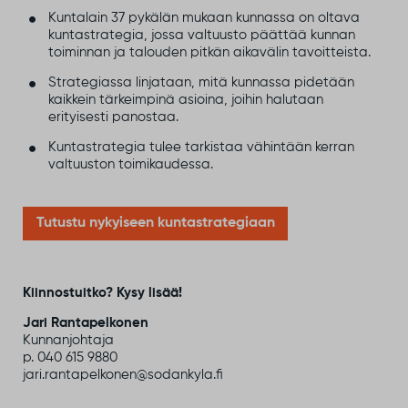
Kuntalain 37 pykälän mukaan kunnassa on oltava
kuntastrategia, jossa valtuusto päättää kunnan
toiminnan ja talouden pitkän aikavälin tavoitteista.
Strategiassa linjataan, mitä kunnassa pidetään
kaikkein tärkeimpinä asioina, joihin halutaan
erityisesti panostaa.
Kuntastrategia tulee tarkistaa vähintään kerran
valtuuston toimikaudessa.
Tutustu nykyiseen kuntastrategiaan
Kiinnostuitko? Kysy lisää!
Jari Rantapelkonen
Kunnanjohtaja
p. 040 615 9880
jari.rantapelkonen@sodankyla.fi