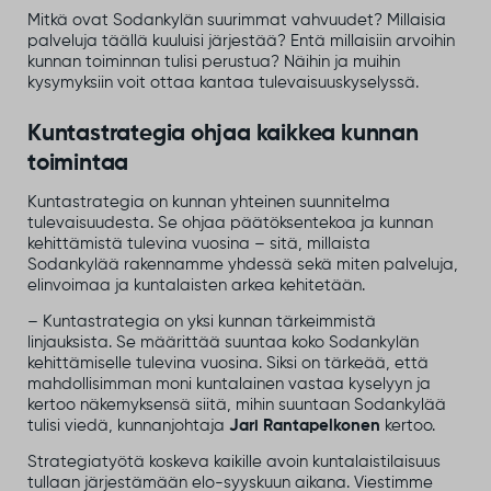
Mitkä ovat Sodankylän suurimmat vahvuudet? Millaisia
palveluja täällä kuuluisi järjestää? Entä millaisiin arvoihin
kunnan toiminnan tulisi perustua? Näihin ja muihin
kysymyksiin voit ottaa kantaa tulevaisuuskyselyssä.
Kuntastrategia ohjaa kaikkea kunnan
toimintaa
Kuntastrategia on kunnan yhteinen suunnitelma
tulevaisuudesta. Se ohjaa päätöksentekoa ja kunnan
kehittämistä tulevina vuosina – sitä, millaista
Sodankylää rakennamme yhdessä sekä miten palveluja,
elinvoimaa ja kuntalaisten arkea kehitetään.
– Kuntastrategia on yksi kunnan tärkeimmistä
linjauksista. Se määrittää suuntaa koko Sodankylän
kehittämiselle tulevina vuosina. Siksi on tärkeää, että
mahdollisimman moni kuntalainen vastaa kyselyyn ja
kertoo näkemyksensä siitä, mihin suuntaan Sodankylää
tulisi viedä, kunnanjohtaja
Jari Rantapelkonen
kertoo.
Strategiatyötä koskeva kaikille avoin kuntalaistilaisuus
tullaan järjestämään elo-syyskuun aikana. Viestimme