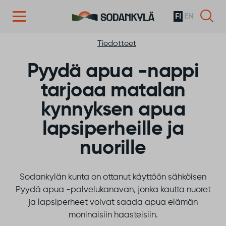
FI
EN
Siirry sisältöön
Tiedotteet
Pyydä apua -nappi
tarjoaa matalan
kynnyksen apua
lapsiperheille ja
nuorille
Sodankylän kunta on ottanut käyttöön sähköisen
Pyydä apua -palvelukanavan, jonka kautta nuoret
ja lapsiperheet voivat saada apua elämän
moninaisiin haasteisiin.