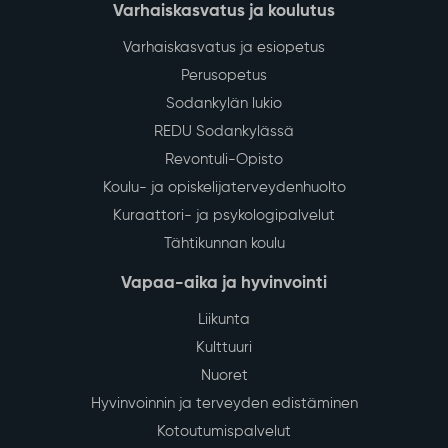
Varhaiskasvatus ja koulutus
Varhaiskasvatus ja esiopetus
Perusopetus
Sodankylän lukio
REDU Sodankylässä
Revontuli-Opisto
Koulu- ja opiskelijaterveydenhuolto
Kuraattori- ja psykologipalvelut
Tähtikunnan koulu
Vapaa-aika ja hyvinvointi
Liikunta
Kulttuuri
Nuoret
Hyvinvoinnin ja terveyden edistäminen
Kotoutumispalvelut