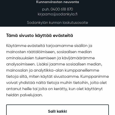
Kunnanviraston neuvonta
puh. 0400 618 870
kirjaamo@sodankyla.fi
Sodankylän kunnan laskutusosoite
Tietosuoja
Tämä sivusto käyttää evästeitä
Saavutettavuus
Käytämme evästeitä tarjoamamme sisällön ja
Asiakirjajulkisuuskuvaus
mainosten räätälöimiseen, sosiaalisen median
Evästeiden hallinta
ominaisuuksien tukemiseen ja kävijämäärämme
analysoimiseen. Lisäksi jaamme sosiaalisen median,
Yhteystiedot
mainosalan ja analytiikka-alan kumppaneillemme
Jäämerentie 1, 99601 Sodankylä
tietoja siitä, miten käytät sivustoamme. Kumppanimme
Kaikki yhteystiedot
voivat yhdistää näitä tietoja muihin tietoihin, joita olet
antanut heille tai joita on kerätty, kun olet käyttänyt
Henkilökunnan intranet
heidän palvelujaan.
Anna palautetta
Seuraa meitä
Salli kaikki