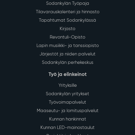
Sodankylän Työpaja
Tilavarauskalenteri ja hinnasto
Tapahtumat Sodankylässä
Kirjasto
Revontuli-Opisto
Lapin musiikki- ja tanssiopisto
Järjestöt ja niiden palvelut
Sodankylän perhekeskus
Työ ja elinkeinot
Yrityksille
Sodankylän yritykset
Työvoimapalvelut
Maaseutu- ja lomituspalvelut
Kunnan hankinnat
Kunnan LED-mainostaulut