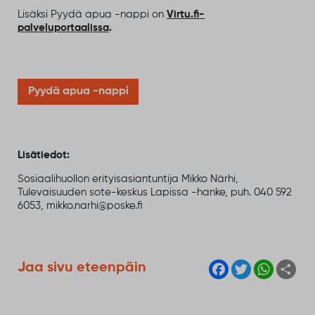
Lisäksi Pyydä apua -nappi on
Virtu.fi-
palveluportaalissa
.
Pyydä apua -nappi
Lisätiedot:
Sosiaalihuollon erityisasiantuntija Mikko Närhi,
Tulevaisuuden sote-keskus Lapissa -hanke, puh. 040 592
6053, mikko.narhi@poske.fi
F
T
W
S
Jaa sivu eteenpäin
a
w
h
h
c
i
a
a
e
t
t
r
b
t
s
e