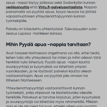
apua -nappi löytyy jatkossa sekä Sodankylän kunnan
verkkosivuilta
että
Virtu.fi-palveluportaalista
.
Nappia
painamalla voi pyytää apua, kysyä neuvoa tai jättää
vapaamuotoisen yhteydenottopyynnön kunnan
työntekijöille.
Palvelu on toteutettu yhteistyössä
Tulevaisuuden sote-
keskus Lapissa
-hankkeen kanssa.
Mihin Pyydä apua -nappia tarvitaan?
Avun tarpeen koittaessa ongelmana voi olla, ettei tiedä,
kehen tulisi olla yhteydessä tai miten ja mihin aikaan tätä
henkilöä tulisi lähestyä. Pyydä apua -napin kautta
avunpyyntöjä ja kysymyksiä voi lähettää ympäri
vuorokauden, ja ne löytävät palvelun kautta oikean
vastaanottajan. Apua voi pyytää joko omaan tai
läheisen tilanteeseen.
Yhteydenottopyyntöjä vastaanottavat kunnan
työntekijät, jotka ohjaavat ne käsiteltäväksi oikealle
henkilölle. Palveluun ei tarvitse kirjautua, joten kysymyksiä
ja avunpyyntöjä voi lähettää myös nimimerkillä. Mikään
asia ei ole niin pieni tai suuri, etteikö siihen voisi pyytää