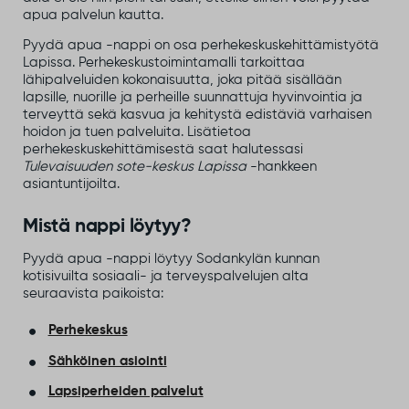
apua palvelun kautta.
Pyydä apua -nappi on osa perhekeskuskehittämistyötä
Lapissa. Perhekeskustoimintamalli tarkoittaa
lähipalveluiden kokonaisuutta, joka pitää sisällään
lapsille, nuorille ja perheille suunnattuja hyvinvointia ja
terveyttä sekä kasvua ja kehitystä edistäviä varhaisen
hoidon ja tuen palveluita. Lisätietoa
perhekeskuskehittämisestä saat halutessasi
Tulevaisuuden sote-keskus Lapissa
-hankkeen
asiantuntijoilta.
Mistä nappi löytyy?
Pyydä apua -nappi löytyy Sodankylän kunnan
kotisivuilta sosiaali- ja terveyspalvelujen alta
seuraavista paikoista:
Perhekeskus
Sähköinen asiointi
Lapsiperheiden palvelut